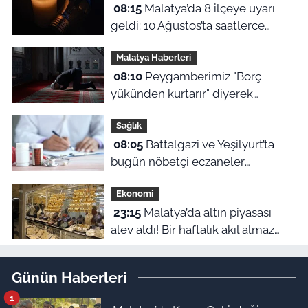
08:15
Malatya’da 8 ilçeye uyarı
geldi: 10 Ağustos’ta saatlerce
elektrik verilmeyecek!
Malatya Haberleri
08:10
Peygamberimiz "Borç
yükünden kurtarır" diyerek
öğretmişti! İşte rızık duası ve 10
Sağlık
Ağustos Malatya ezan vakitleri
08:05
Battalgazi ve Yeşilyurt’ta
bugün nöbetçi eczaneler
hangileri? 10 Ağustos ilçe ilçe tam
Ekonomi
liste
23:15
Malatya’da altın piyasası
alev aldı! Bir haftalık akıl almaz
fiyat farklılıkları belli oldu
Günün Haberleri
1