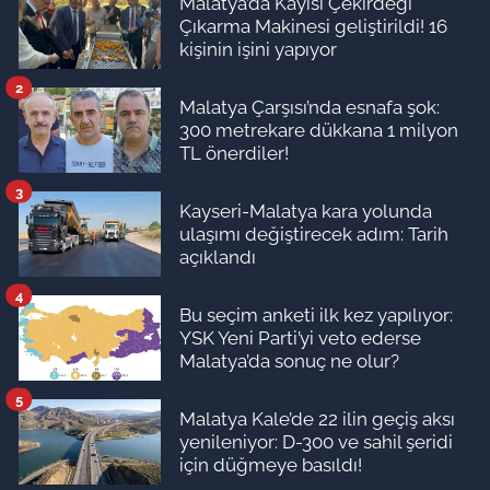
Malatya’da Kayısı Çekirdeği
Çıkarma Makinesi geliştirildi! 16
kişinin işini yapıyor
2
Malatya Çarşısı’nda esnafa şok:
300 metrekare dükkana 1 milyon
TL önerdiler!
3
Kayseri-Malatya kara yolunda
ulaşımı değiştirecek adım: Tarih
açıklandı
4
Bu seçim anketi ilk kez yapılıyor:
YSK Yeni Parti’yi veto ederse
Malatya’da sonuç ne olur?
5
Malatya Kale’de 22 ilin geçiş aksı
yenileniyor: D-300 ve sahil şeridi
için düğmeye basıldı!