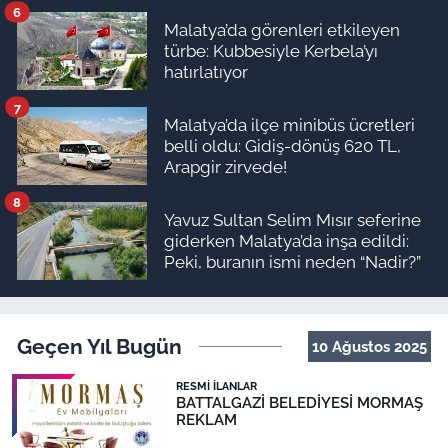
6
Malatya’da görenleri etkileyen
türbe: Kubbesiyle Kerbela’yı
hatırlatıyor
7
Malatya’da ilçe minibüs ücretleri
belli oldu: Gidiş-dönüş 620 TL,
Arapgir zirvede!
8
Yavuz Sultan Selim Mısır seferine
giderken Malatya’da inşa edildi:
Peki, buranın ismi neden “Nadir?”
Geçen Yıl Bugün
10 Ağustos 2025
RESMI İLANLAR
BATTALGAZİ BELEDİYESİ MORMAŞ
REKLAM