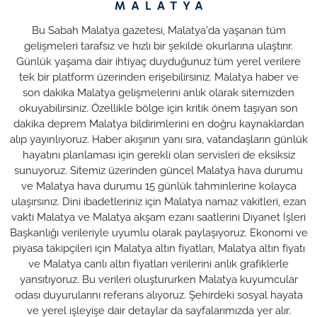
Bu Sabah Malatya gazetesi, Malatya'da yaşanan tüm
gelişmeleri tarafsız ve hızlı bir şekilde okurlarına ulaştırır.
Günlük yaşama dair ihtiyaç duyduğunuz tüm yerel verilere
tek bir platform üzerinden erişebilirsiniz. Malatya haber ve
son dakika Malatya gelişmelerini anlık olarak sitemizden
okuyabilirsiniz. Özellikle bölge için kritik önem taşıyan son
dakika deprem Malatya bildirimlerini en doğru kaynaklardan
alıp yayınlıyoruz. Haber akışının yanı sıra, vatandaşların günlük
hayatını planlaması için gerekli olan servisleri de eksiksiz
sunuyoruz. Sitemiz üzerinden güncel Malatya hava durumu
ve Malatya hava durumu 15 günlük tahminlerine kolayca
ulaşırsınız. Dini ibadetleriniz için Malatya namaz vakitleri, ezan
vakti Malatya ve Malatya akşam ezanı saatlerini Diyanet İşleri
Başkanlığı verileriyle uyumlu olarak paylaşıyoruz. Ekonomi ve
piyasa takipçileri için Malatya altın fiyatları, Malatya altın fiyatı
ve Malatya canlı altın fiyatları verilerini anlık grafiklerle
yansıtıyoruz. Bu verileri oluştururken Malatya kuyumcular
odası duyurularını referans alıyoruz. Şehirdeki sosyal hayata
ve yerel işleyişe dair detaylar da sayfalarımızda yer alır.