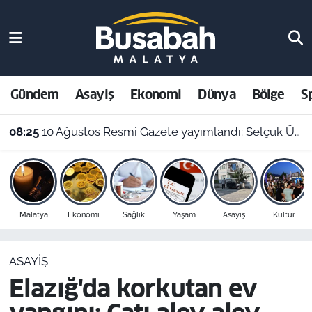
Gündem
Malatya Nöbetçi Eczaneler
Asayiş
Malatya Hava Durumu
Gündem
Asayiş
Ekonomi
Dünya
Bölge
S
Ekonomi
Malatya Namaz Vakitleri
08:25
10 Ağustos Resmi Gazete yayımlandı: Selçuk Üniversitesi'nde çok sayıda yönetmelik kaldırıldı!
Dünya
Malatya Trafik Yoğunluk Haritası
Bölge
Süper Lig Puan Durumu ve Fikstür
Malatya
Ekonomi
Sağlık
Yaşam
Asayiş
Kültür
Spor
Tüm Manşetler
ASAYIŞ
Resmi İlanlar
Son Dakika Haberleri
Elazığ'da korkutan ev
Haber Arşivi