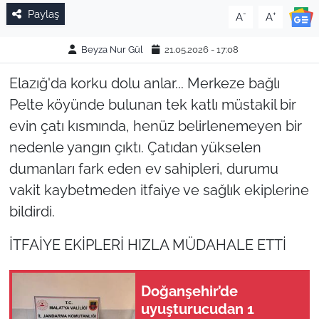
Paylaş
-
+
A
A
Beyza Nur Gül
21.05.2026 - 17:08
Elazığ'da korku dolu anlar... Merkeze bağlı
Pelte köyünde bulunan tek katlı müstakil bir
evin çatı kısmında, henüz belirlenemeyen bir
nedenle yangın çıktı. Çatıdan yükselen
dumanları fark eden ev sahipleri, durumu
vakit kaybetmeden itfaiye ve sağlık ekiplerine
bildirdi.
İTFAİYE EKİPLERİ HIZLA MÜDAHALE ETTİ
Doğanşehir’de
uyuşturucudan 1