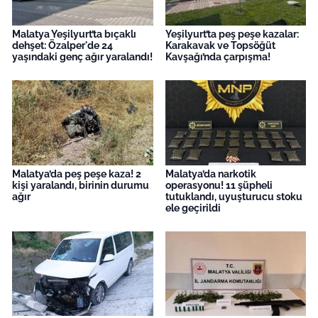
Malatya Yeşilyurt’ta bıçaklı
Yeşilyurt’ta peş peşe kazalar:
dehşet: Özalper'de 24
Karakavak ve Topsöğüt
yaşındaki genç ağır yaralandı!
Kavşağı’nda çarpışma!
Malatya’da peş peşe kaza! 2
Malatya’da narkotik
kişi yaralandı, birinin durumu
operasyonu! 11 şüpheli
ağır
tutuklandı, uyuşturucu stoku
ele geçirildi