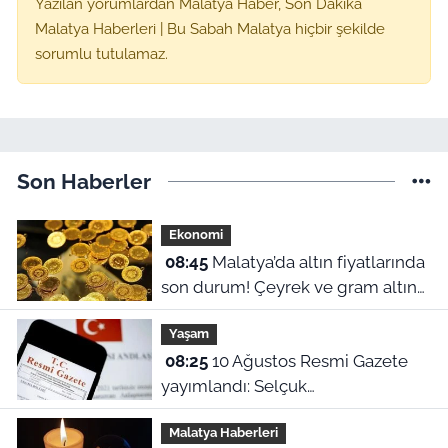
Yazılan yorumlardan Malatya Haber, Son Dakika
Malatya Haberleri | Bu Sabah Malatya hiçbir şekilde
sorumlu tutulamaz.
Son Haberler
Ekonomi
08:45
Malatya’da altın fiyatlarında
son durum! Çeyrek ve gram altın
kaç TL Oldu? (10 Ağustos güncel
Yaşam
fiyatlar)
08:25
10 Ağustos Resmi Gazete
yayımlandı: Selçuk
Üniversitesi'nde çok sayıda
Malatya Haberleri
yönetmelik kaldırıldı!