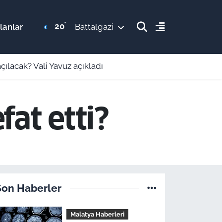
°
20
lanlar
Battalgazi
ılacak? Vali Yavuz açıkladı
fat etti?
Son Haberler
Malatya Haberleri