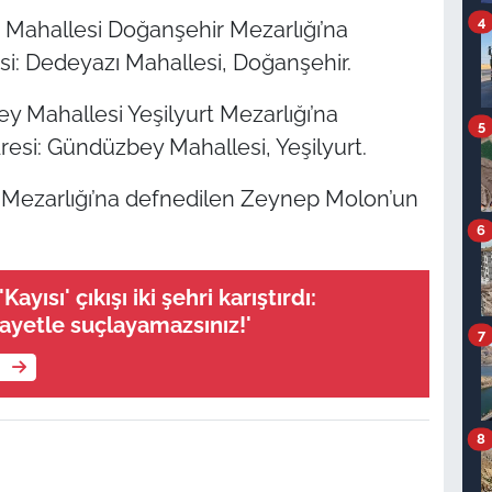
4
 Mahallesi Doğanşehir Mezarlığı’na
si: Dedeyazı Mahallesi, Doğanşehir.
 Mahallesi Yeşilyurt Mezarlığı’na
5
adresi: Gündüzbey Mahallesi, Yeşilyurt.
 Mezarlığı’na defnedilen Zeynep Molon’un
6
Kayısı' çıkışı iki şehri karıştırdı:
nayetle suçlayamazsınız!'
7
e
8