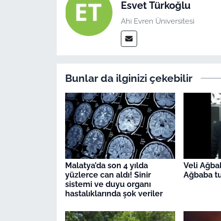
Esvet Türkoğlu
Ahi Evren Üniversitesi
Bunlar da ilginizi çekebilir
Malatya’da son 4 yılda
Veli Ağba
yüzlerce can aldı! Sinir
Ağbaba tu
sistemi ve duyu organı
hastalıklarında şok veriler