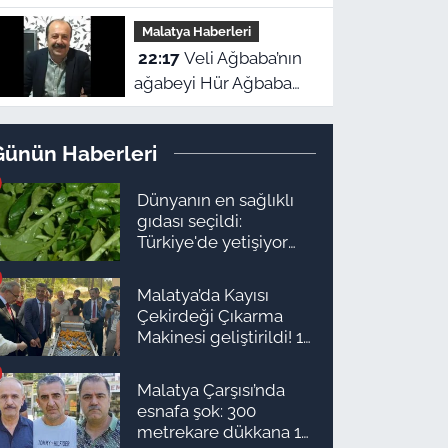
tesadüf değil! Beynin
Malatya Haberleri
gizli refleksiymiş
22:17
Veli Ağbaba’nın
ağabeyi Hür Ağbaba
tutuklandı!
Günün Haberleri
Dünyanın en sağlıklı
gıdası seçildi:
Türkiye'de yetişiyor
ama kimse yüzüne
bakmıyor
Malatya’da Kayısı
Çekirdeği Çıkarma
Makinesi geliştirildi! 16
kişinin işini yapıyor
Malatya Çarşısı’nda
esnafa şok: 300
metrekare dükkana 1