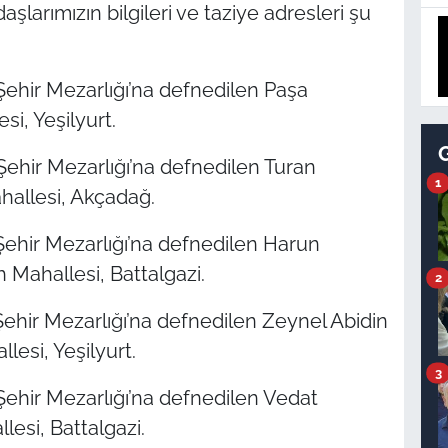
arımızın bilgileri ve taziye adresleri şu
ehir Mezarlığı’na defnedilen Paşa
si, Yeşilyurt.
ehir Mezarlığı’na defnedilen Turan
1
hallesi, Akçadağ.
ehir Mezarlığı’na defnedilen Harun
h Mahallesi, Battalgazi.
2
ehir Mezarlığı’na defnedilen Zeynel Abidin
lesi, Yeşilyurt.
3
ehir Mezarlığı’na defnedilen Vedat
lesi, Battalgazi.