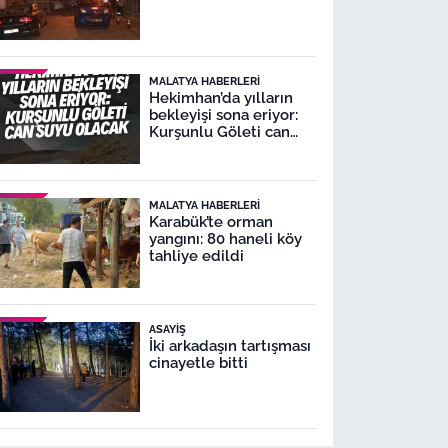
MALATYA HABERLERI
Hekimhan’da yılların
bekleyişi sona eriyor:
Kurşunlu Göleti can
suyu olacak
MALATYA HABERLERI
Karabük’te orman
yangını: 80 haneli köy
tahliye edildi
ASAYIŞ
İki arkadaşın tartışması
cinayetle bitti