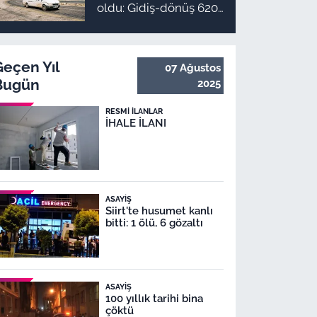
oldu: Gidiş-dönüş 620
TL, Arapgir zirvede!
Geçen Yıl
07 Ağustos
Bugün
2025
RESMI İLANLAR
İHALE İLANI
ASAYIŞ
Siirt'te husumet kanlı
bitti: 1 ölü, 6 gözaltı
ASAYIŞ
100 yıllık tarihi bina
çöktü