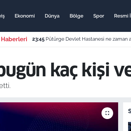
iş
Ekonomi
Dünya
Bölge
Spor
Resmi İ
 Haberleri
23:45
Pütürge Devlet Hastanesi ne zaman aç
ugün kaç kişi ve
tti.