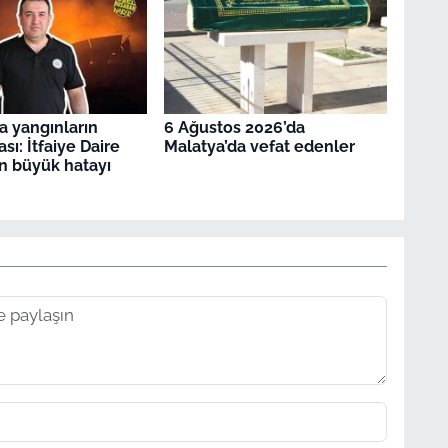
a yangınların
6 Ağustos 2026’da
sı: İtfaiye Daire
Malatya’da vefat edenler
n büyük hatayı