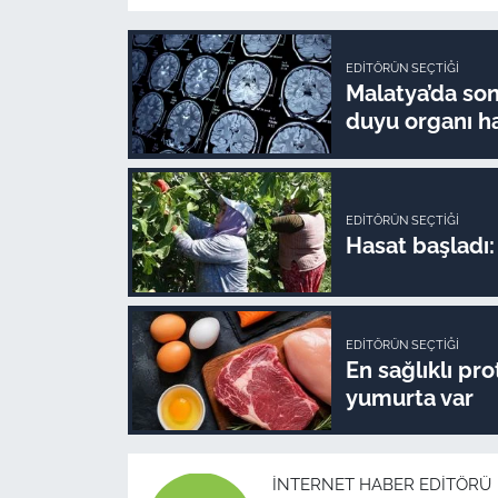
EDITÖRÜN SEÇTIĞI
Malatya’da son 
duyu organı ha
EDITÖRÜN SEÇTIĞI
Hasat başladı: 
EDITÖRÜN SEÇTIĞI
En sağlıklı pr
yumurta var
İNTERNET HABER EDITÖRÜ