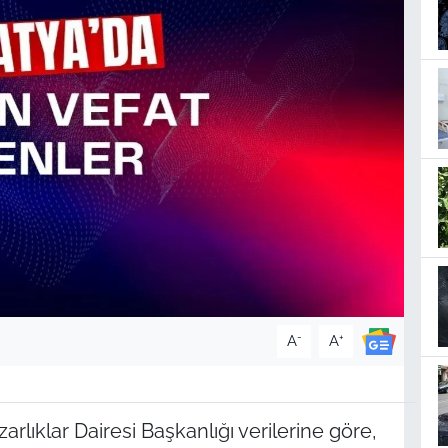
-
+
A
A
lıklar Dairesi Başkanlığı verilerine göre,