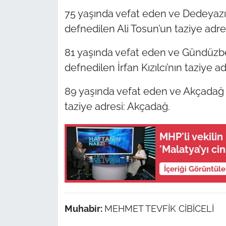
75 yaşında vefat eden ve Dedeyazı
defnedilen Ali Tosun’un taziye adre
81 yaşında vefat eden ve Gündüzbey
defnedilen İrfan Kızılcı’nın taziye 
89 yaşında vefat eden ve Akçadağ
taziye adresi: Akçadağ.
MHP'li vekilin '
'Malatya’yı ci
İçeriği Görüntül
Muhabir:
MEHMET TEVFİK CİBİCELİ