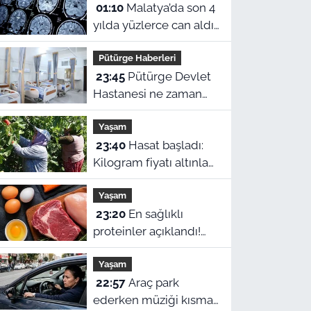
01:10
Malatya’da son 4
yılda yüzlerce can aldı!
Sinir sistemi ve duyu
Pütürge Haberleri
organı hastalıklarında
23:45
Pütürge Devlet
şok veriler
Hastanesi ne zaman
açılacak? Vali Yavuz
Yaşam
açıkladı
23:40
Hasat başladı:
Kilogram fiyatı altınla
yarışıyor
Yaşam
23:20
En sağlıklı
proteinler açıklandı!
Zirvede ne et ne de
Yaşam
yumurta var
22:57
Araç park
ederken müziği kısmak