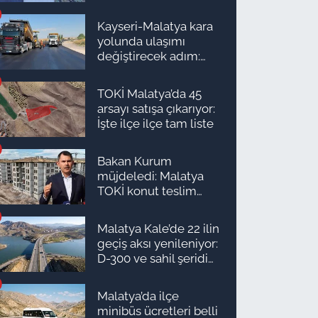
milyon TL önerdiler!
Kayseri-Malatya kara
yolunda ulaşımı
değiştirecek adım:
Tarih açıklandı
TOKİ Malatya’da 45
arsayı satışa çıkarıyor:
İşte ilçe ilçe tam liste
Bakan Kurum
müjdeledi: Malatya
TOKİ konut teslim
süreci başlıyor! İşte
ilçe ilçe teslimat
Malatya Kale’de 22 ilin
takvimi ve ödeme
geçiş aksı yenileniyor:
planı
D-300 ve sahil şeridi
için düğmeye basıldı!
Malatya’da ilçe
minibüs ücretleri belli