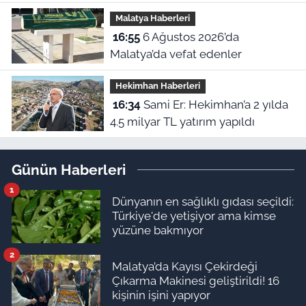
en büyük hatayı açıkladı
Malatya Haberleri
16:55
6 Ağustos 2026’da
Malatya’da vefat edenler
Hekimhan Haberleri
16:34
Sami Er: Hekimhan’a 2 yılda
4.5 milyar TL yatırım yapıldı
Günün Haberleri
1
Dünyanın en sağlıklı gıdası seçildi:
Türkiye'de yetişiyor ama kimse
yüzüne bakmıyor
2
Malatya’da Kayısı Çekirdeği
Çıkarma Makinesi geliştirildi! 16
kişinin işini yapıyor