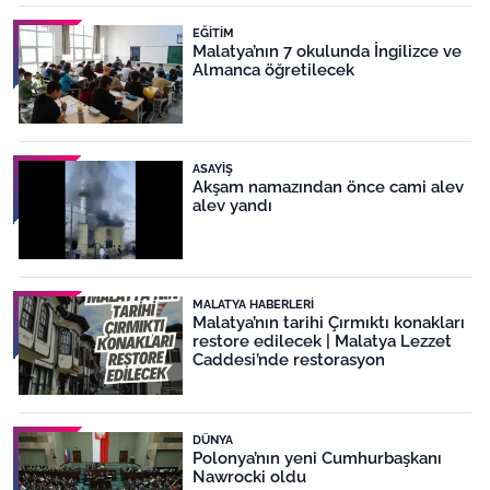
EĞITIM
Malatya’nın 7 okulunda İngilizce ve
Almanca öğretilecek
ASAYIŞ
Akşam namazından önce cami alev
alev yandı
MALATYA HABERLERI
Malatya’nın tarihi Çırmıktı konakları
restore edilecek | Malatya Lezzet
Caddesi’nde restorasyon
DÜNYA
Polonya’nın yeni Cumhurbaşkanı
Nawrocki oldu