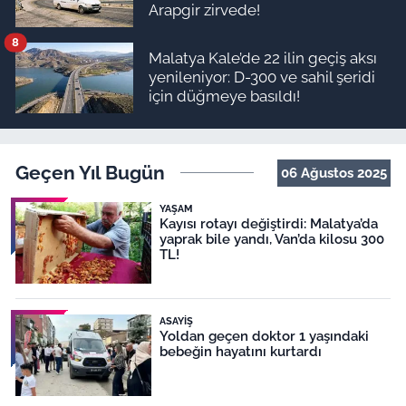
Arapgir zirvede!
8
Malatya Kale’de 22 ilin geçiş aksı
yenileniyor: D-300 ve sahil şeridi
için düğmeye basıldı!
Geçen Yıl Bugün
06 Ağustos 2025
YAŞAM
Kayısı rotayı değiştirdi: Malatya’da
yaprak bile yandı, Van’da kilosu 300
TL!
ASAYIŞ
Yoldan geçen doktor 1 yaşındaki
bebeğin hayatını kurtardı