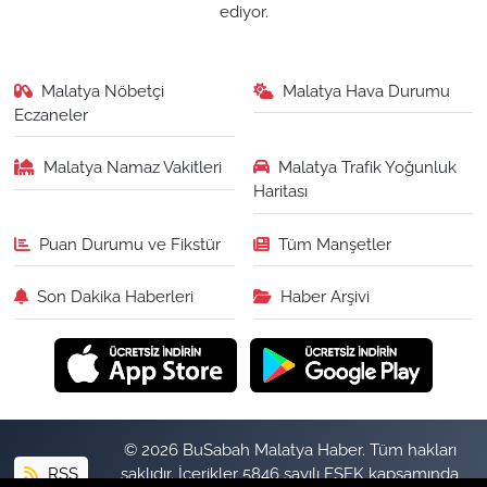
ediyor.
Malatya Nöbetçi
Malatya Hava Durumu
Eczaneler
Malatya Namaz Vakitleri
Malatya Trafik Yoğunluk
Haritası
Puan Durumu ve Fikstür
Tüm Manşetler
Son Dakika Haberleri
Haber Arşivi
© 2026 BuSabah Malatya Haber. Tüm hakları
RSS
saklıdır. İçerikler 5846 sayılı FSEK kapsamında