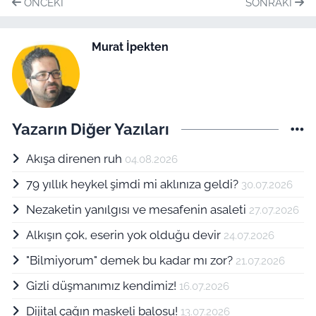
ÖNCEKI
SONRAKI
Murat İpekten
Yazarın Diğer Yazıları
Akışa direnen ruh
04.08.2026
79 yıllık heykel şimdi mi aklınıza geldi?
30.07.2026
Nezaketin yanılgısı ve mesafenin asaleti
27.07.2026
Alkışın çok, eserin yok olduğu devir
24.07.2026
"Bilmiyorum" demek bu kadar mı zor?
21.07.2026
Gizli düşmanımız kendimiz!
16.07.2026
Dijital çağın maskeli balosu!
13.07.2026