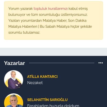
Yorum yazarak
topluluk kurallarımızı
kabul etmiş
bulunuyor ve tüm sorumluluğu üstleniyorsunuz.
Yazılan yorumlardan Malatya Haber, Son Dakika
Malatya Haberleri | Bu Sabah Malatya hiçbir şekilde
sorumlu tutulamaz.
Yazarlar
ATILLA KANTARCI
Nezaket
SELAHATTIN SARIOĞLU
Ferahladım huzurla doldum