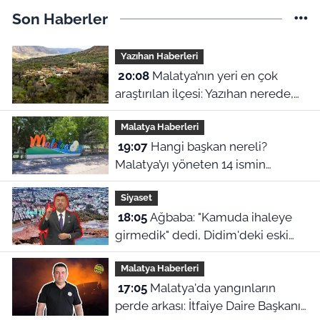
Son Haberler
Yazıhan Haberleri
20:08
Malatya’nın yeri en çok
araştırılan ilçesi: Yazıhan nerede,
Malatya’nın neresinde kalıyor?
Malatya Haberleri
19:07
Hangi başkan nereli?
Malatya’yı yöneten 14 ismin
şaşırtan memleket haritası
Siyaset
18:05
Ağbaba: "Kamuda ihaleye
girmedik" dedi, Didim'deki eski
ihale iddiaları yeniden gündeme
Malatya Haberleri
geldi
17:05
Malatya'da yangınların
perde arkası: İtfaiye Daire Başkanı