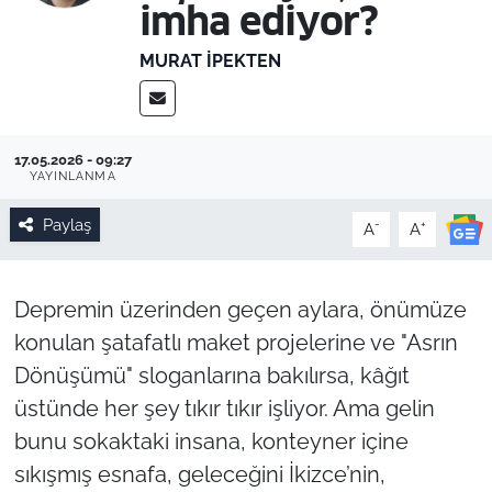
imha ediyor?
MURAT İPEKTEN
17.05.2026 - 09:27
YAYINLANMA
Paylaş
-
+
A
A
Depremin üzerinden geçen aylara, önümüze
konulan şatafatlı maket projelerine ve "Asrın
Dönüşümü" sloganlarına bakılırsa, kâğıt
üstünde her şey tıkır tıkır işliyor. Ama gelin
bunu sokaktaki insana, konteyner içine
sıkışmış esnafa, geleceğini İkizce’nin,