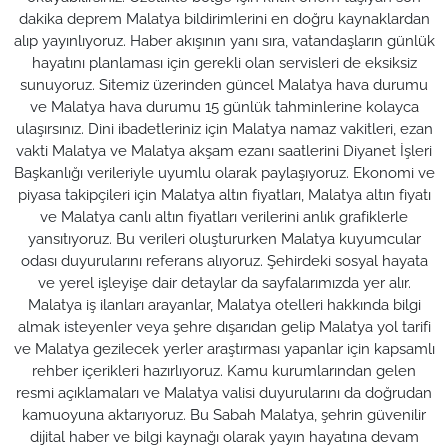
dakika deprem Malatya bildirimlerini en doğru kaynaklardan
alıp yayınlıyoruz. Haber akışının yanı sıra, vatandaşların günlük
hayatını planlaması için gerekli olan servisleri de eksiksiz
sunuyoruz. Sitemiz üzerinden güncel Malatya hava durumu
ve Malatya hava durumu 15 günlük tahminlerine kolayca
ulaşırsınız. Dini ibadetleriniz için Malatya namaz vakitleri, ezan
vakti Malatya ve Malatya akşam ezanı saatlerini Diyanet İşleri
Başkanlığı verileriyle uyumlu olarak paylaşıyoruz. Ekonomi ve
piyasa takipçileri için Malatya altın fiyatları, Malatya altın fiyatı
ve Malatya canlı altın fiyatları verilerini anlık grafiklerle
yansıtıyoruz. Bu verileri oluştururken Malatya kuyumcular
odası duyurularını referans alıyoruz. Şehirdeki sosyal hayata
ve yerel işleyişe dair detaylar da sayfalarımızda yer alır.
Malatya iş ilanları arayanlar, Malatya otelleri hakkında bilgi
almak isteyenler veya şehre dışarıdan gelip Malatya yol tarifi
ve Malatya gezilecek yerler araştırması yapanlar için kapsamlı
rehber içerikleri hazırlıyoruz. Kamu kurumlarından gelen
resmi açıklamaları ve Malatya valisi duyurularını da doğrudan
kamuoyuna aktarıyoruz. Bu Sabah Malatya, şehrin güvenilir
dijital haber ve bilgi kaynağı olarak yayın hayatına devam