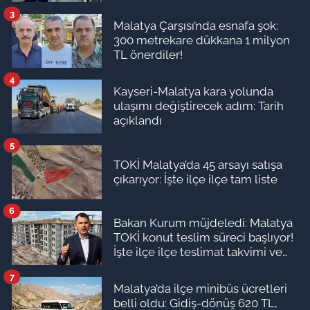
3
Malatya Çarşısı’nda esnafa şok:
300 metrekare dükkana 1 milyon
TL önerdiler!
4
Kayseri-Malatya kara yolunda
ulaşımı değiştirecek adım: Tarih
açıklandı
5
TOKİ Malatya’da 45 arsayı satışa
çıkarıyor: İşte ilçe ilçe tam liste
6
Bakan Kurum müjdeledi: Malatya
TOKİ konut teslim süreci başlıyor!
İşte ilçe ilçe teslimat takvimi ve
ödeme planı
7
Malatya’da ilçe minibüs ücretleri
belli oldu: Gidiş-dönüş 620 TL,