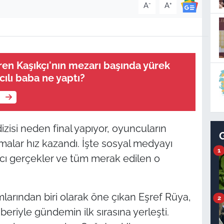
-
+
A
A
en Kaşıkçı'nın mezarı başında yürek
cılı baba ne yaptı?
e
izisi neden final yapıyor, oyuncuların
malar hız kazandı. İşte sosyal medyayı
1
pıcı gerçekler ve tüm merak edilen o
mlarından biri olarak öne çıkan Eşref Rüya,
2
aberiyle gündemin ilk sırasına yerleşti.