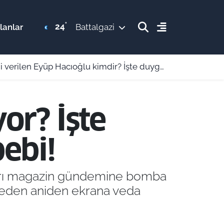
°
24
lanlar
Battalgazi
en Eyüp Hacıoğlu kimdir? İşte duygu dolu hikayesi
or? İşte
ebi!
iaları magazin gündemine bomba
neden aniden ekrana veda