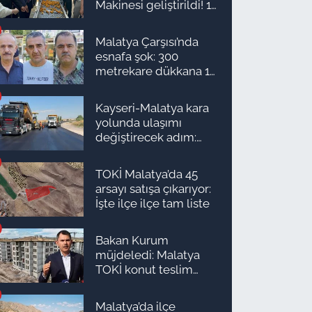
Makinesi geliştirildi! 16
kişinin işini yapıyor
Malatya Çarşısı’nda
esnafa şok: 300
metrekare dükkana 1
milyon TL önerdiler!
Kayseri-Malatya kara
yolunda ulaşımı
değiştirecek adım:
Tarih açıklandı
TOKİ Malatya’da 45
arsayı satışa çıkarıyor:
İşte ilçe ilçe tam liste
Bakan Kurum
müjdeledi: Malatya
TOKİ konut teslim
süreci başlıyor! İşte
ilçe ilçe teslimat
Malatya’da ilçe