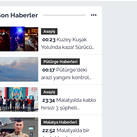
Son Haberler
Asayiş
00:23
Kuzey Kuşak
Yolu’nda kaza! Sürücü
hastaneye kaldırıldı
Pütürge Haberleri
00:17
Pütürge'deki
arazi yangını kontrol
altına alındı! Vali
Asayiş
Yavuz'dan çağrı
23:34
Malatya’da kablo
hırsızı 3 şüpheli
suçüstü yakalanarak
Malatya Haberleri
tutuklandı
22:52
Malatya’da bir