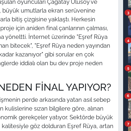
nuşulan oyuncuları Çağatay Ulusoy ve
, büyük umutlarla ekran serüvenine
3
la bitiş çizgisine yaklaştı. Herkesin
proje için aniden final çanlarının çalması,
a yöneltti. İnternet üzerinde "Eşref Rüya
4
aman bitecek", "Eşref Rüya neden yayından
 kadar kazanıyor" gibi sorular en çok
tinglerde iddialı olan bu dev proje neden
5
 NEDEN FİNAL YAPIYOR?
6
elişmenin perde arkasında yatan asıl sebep
 kulislerine sızan bilgilere göre, alınan
onomik gerekçeler yatıyor. Sektörde büyük
7
kalitesiyle göz dolduran Eşref Rüya, artan