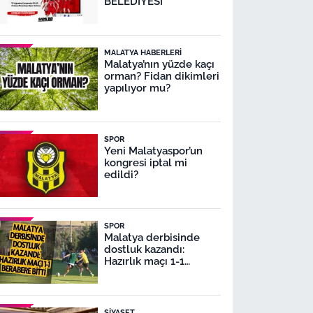
BELEDİYESİ
MALATYA HABERLERI
Malatya’nın yüzde kaçı
orman? Fidan dikimleri
yapılıyor mu?
SPOR
Yeni Malatyaspor’un
kongresi iptal mi
edildi?
SPOR
Malatya derbisinde
dostluk kazandı:
Hazırlık maçı 1-1
berabere bitti
SIYASET