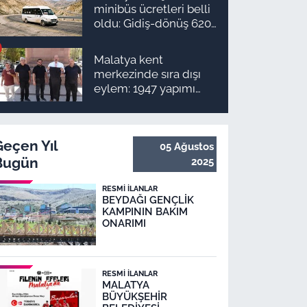
takvimi ve ödeme
minibüs ücretleri belli
planı
oldu: Gidiş-dönüş 620
TL, Arapgir zirvede!
Malatya kent
merkezinde sıra dışı
eylem: 1947 yapımı
anıta pantolon
giydirmek istediler
Geçen Yıl
05 Ağustos
Bugün
2025
RESMI İLANLAR
BEYDAĞI GENÇLİK
KAMPININ BAKIM
ONARIMI
RESMI İLANLAR
MALATYA
BÜYÜKŞEHİR