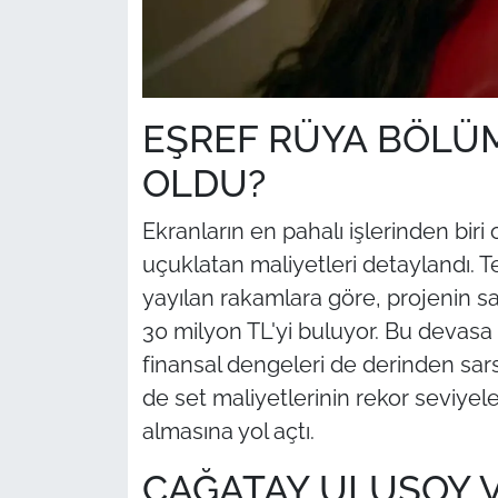
EŞREF RÜYA BÖLÜM
OLDU?
Ekranların en pahalı işlerinden bir
uçuklatan maliyetleri detaylandı. T
yayılan rakamlara göre, projenin 
30 milyon TL'yi buluyor. Bu devasa
finansal dengeleri de derinden sar
de set maliyetlerinin rekor seviyele
almasına yol açtı.
ÇAĞATAY ULUSOY 