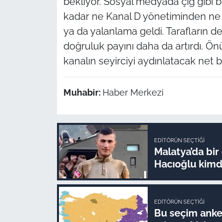
bekliyor. Sosyal medyada çığ gibi 
kadar ne Kanal D yönetiminden ne 
ya da yalanlama geldi. Tarafların de
doğruluk payını daha da artırdı. Ö
kanalın seyirciyi aydınlatacak net 
Muhabir:
Haber Merkezi
EDITÖRÜN SEÇTIĞI
Malatya’da bir
Hacıoğlu kimdi
EDITÖRÜN SEÇTIĞI
Bu seçim anketi