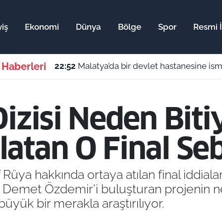
iş
Ekonomi
Dünya
Bölge
Spor
Resmi İ
 Haberleri
22:52
Malatya’da bir devlet hastanesine ismi veril
izisi Neden Bitiy
atan O Final Seb
ref Rüya hakkında ortaya atılan final idd
e Demet Özdemir'i buluşturan projenin 
büyük bir merakla araştırılıyor.