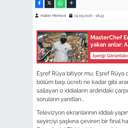
Haber Merkezi
19.05.2026 - 18:43
MasterChef Er
yakan anlar: A
İçeriği Görüntül
Eşref Rüya bitiyor mu, Eşref Rüya d
bölüm başı ücreti ne kadar gibi ara
sallayan o iddiaların ardındaki çar
soruların yanıtları...
Televizyon ekranlarının iddialı yapı
seyirciyi şaşkına çeviren bir final h