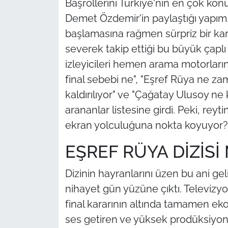
Başrollerini Türkiye'nin en çok ko
Demet Özdemir'in paylaştığı yapım
başlamasına rağmen sürpriz bir karar
severek takip ettiği bu büyük çaplı 
izleyicileri hemen arama motorların
final sebebi ne", "Eşref Rüya ne z
kaldırılıyor" ve "Çağatay Ulusoy ne
arananlar listesine girdi. Peki, rey
ekran yolculuğuna nokta koyuyor?
EŞREF RÜYA DİZİSİ
Dizinin hayranlarını üzen bu ani g
nihayet gün yüzüne çıktı. Televizyon
final kararının altında tamamen ek
ses getiren ve yüksek prodüksiyon 