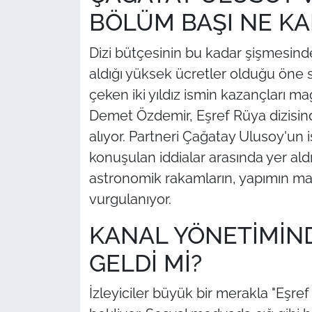
BÖLÜM BAŞI NE K
Dizi bütçesinin bu kadar şişmesind
aldığı yüksek ücretler olduğu öne s
çeken iki yıldız ismin kazançları mag
Demet Özdemir, Eşref Rüya dizisin
alıyor. Partneri Çağatay Ulusoy'un 
konuşulan iddialar arasında yer al
astronomik rakamların, yapımın mal
vurgulanıyor.
KANAL YÖNETİMİN
GELDİ Mİ?
İzleyiciler büyük bir merakla "Eşref