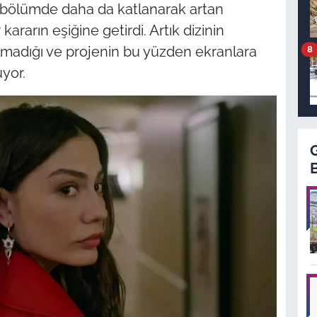
i bölümde daha da katlanarak artan
kararın eşiğine getirdi. Artık dizinin
lmadığı ve projenin bu yüzden ekranlara
8
yor.