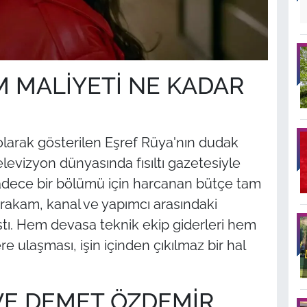
 MALİYETİ NE KADAR
i olarak gösterilen Eşref Rüya'nın dudak
elevizyon dünyasında fısıltı gazetesiyle
sadece bir bölümü için harcanan bütçe tam
 rakam, kanal ve yapımcı arasındaki
stı. Hem devasa teknik ekip giderleri hem
re ulaşması, işin içinden çıkılmaz bir hal
VE DEMET ÖZDEMİR