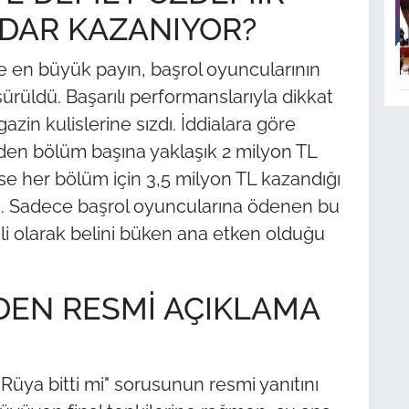
ADAR KAZANIYOR?
e en büyük payın, başrol oyuncularının
ürüldü. Başarılı performanslarıyla dikkat
azin kulislerine sızdı. İddialara göre
den bölüm başına yaklaşık 2 milyon TL
ise her bölüm için 3,5 milyon TL kazandığı
dı. Sadece başrol oyuncularına ödenen bu
i olarak belini büken ana etken olduğu
DEN RESMİ AÇIKLAMA
 Rüya bitti mi" sorusunun resmi yanıtını