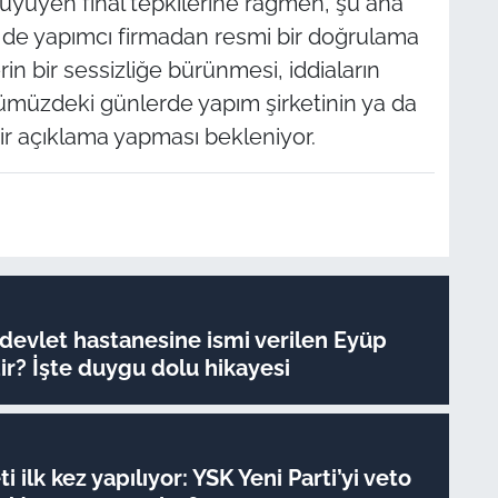
büyüyen final tepkilerine rağmen, şu ana
de yapımcı firmadan resmi bir doğrulama
rin bir sessizliğe bürünmesi, iddiaların
nümüzdeki günlerde yapım şirketinin ya da
bir açıklama yapması bekleniyor.
 devlet hastanesine ismi verilen Eyüp
r? İşte duygu dolu hikayesi
 ilk kez yapılıyor: YSK Yeni Parti’yi veto