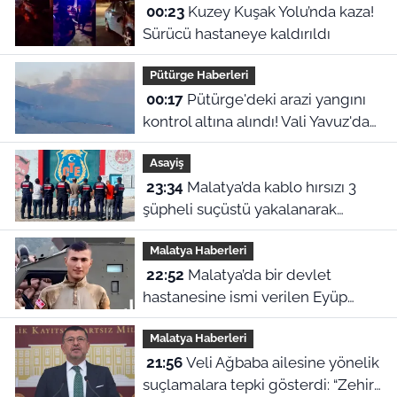
00:23
Kuzey Kuşak Yolu’nda kaza!
Sürücü hastaneye kaldırıldı
Pütürge Haberleri
00:17
Pütürge'deki arazi yangını
kontrol altına alındı! Vali Yavuz'dan
çağrı
Asayiş
23:34
Malatya’da kablo hırsızı 3
şüpheli suçüstü yakalanarak
tutuklandı
Malatya Haberleri
22:52
Malatya’da bir devlet
hastanesine ismi verilen Eyüp
Hacıoğlu kimdir? İşte duygu dolu
Malatya Haberleri
hikayesi
21:56
Veli Ağbaba ailesine yönelik
suçlamalara tepki gösterdi: “Zehir