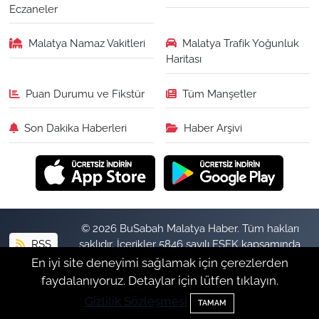
Eczaneler
Malatya Namaz Vakitleri
Malatya Trafik Yoğunluk
Haritası
Puan Durumu ve Fikstür
Tüm Manşetler
Son Dakika Haberleri
Haber Arşivi
© 2026 BuSabah Malatya Haber. Tüm hakları
RSS
saklıdır. İçerikler 5846 sayılı FSEK kapsamında
izinsiz kopyalanamaz.
En iyi site deneyimi sağlamak için çerezlerden
faydalanıyoruz. Detaylar için lütfen tıklayın.
Gizlilik Sözleşmesi
Haber Yazılımı:
TE Bilişim
TAMAM