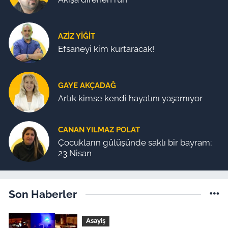
AZIZ YIĞIT
Efsaneyi kim kurtaracak!
GAYE AKÇADAĞ
Artık kimse kendi hayatını yaşamıyor
CANAN YILMAZ POLAT
Çocukların gülüşünde saklı bir bayram;
23 Nisan
Son Haberler
Asayiş