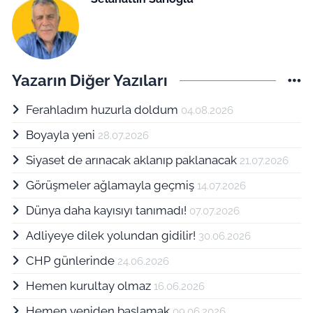
Yazarın Diğer Yazıları
Ferahladım huzurla doldum
04.08.2026
Boyayla yeni
28.07.2026
Siyaset de arınacak aklanıp paklanacak
21.07.2026
Görüşmeler ağlamayla geçmiş
14.07.2026
Dünya daha kayısıyı tanımadı!
07.07.2026
Adliyeye dilek yolundan gidilir!
30.06.2026
CHP günlerinde
24.06.2026
Hemen kurultay olmaz
16.06.2026
Hemen yeniden başlamak
09.06.2026