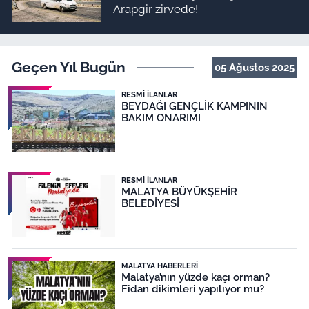
Arapgir zirvede!
Geçen Yıl Bugün
05 Ağustos 2025
RESMI İLANLAR
BEYDAĞI GENÇLİK KAMPININ
BAKIM ONARIMI
RESMI İLANLAR
MALATYA BÜYÜKŞEHİR
BELEDİYESİ
MALATYA HABERLERI
Malatya’nın yüzde kaçı orman?
Fidan dikimleri yapılıyor mu?