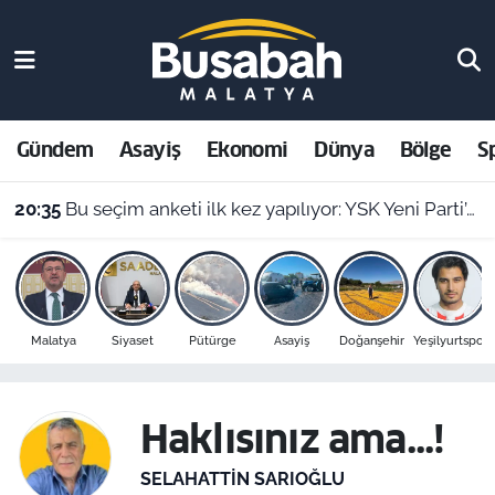
Gündem
Malatya Nöbetçi Eczaneler
Asayiş
Malatya Hava Durumu
Gündem
Asayiş
Ekonomi
Dünya
Bölge
S
Ekonomi
Malatya Namaz Vakitleri
20:35
Bu seçim anketi ilk kez yapılıyor: YSK Yeni Parti’yi veto ederse Malatya’da sonuç ne olur?
Dünya
Malatya Trafik Yoğunluk Haritası
Bölge
Süper Lig Puan Durumu ve Fikstür
Malatya
Siyaset
Pütürge
Asayiş
Doğanşehir
Yeşilyurtspor
Spor
Tüm Manşetler
Resmi İlanlar
Son Dakika Haberleri
Haklısınız ama...!
Haber Arşivi
SELAHATTIN SARIOĞLU