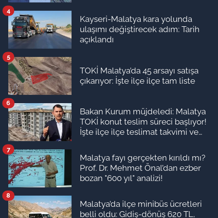
4
Kayseri-Malatya kara yolunda
ulaşımı değiştirecek adım: Tarih
açıklandı
5
TOKİ Malatya’da 45 arsayı satışa
çıkarıyor: İşte ilçe ilçe tam liste
6
Bakan Kurum müjdeledi: Malatya
TOKİ konut teslim süreci başlıyor!
İşte ilçe ilçe teslimat takvimi ve
ödeme planı
7
Malatya fayı gerçekten kırıldı mı?
Prof. Dr. Mehmet Önal’dan ezber
bozan "600 yıl" analizi!
8
Malatya’da ilçe minibüs ücretleri
belli oldu: Gidiş-dönüş 620 TL,