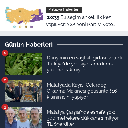
olsun”
Malatya Haberleri
20:35
Bu seçim anketi ilk kez
yapılıyor: YSK Yeni Parti’yi veto
ederse Malatya’da sonuç ne olur?
Günün Haberleri
1
Dünyanın en sağlıklı gıdası seçildi:
Türkiye'de yetişiyor ama kimse
yüzüne bakmıyor
2
Malatya’da Kayısı Çekirdeği
Çıkarma Makinesi geliştirildi! 16
kişinin işini yapıyor
3
Malatya Çarşısı’nda esnafa şok:
300 metrekare dükkana 1 milyon
TL önerdiler!