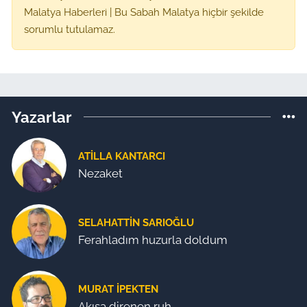
Malatya Haberleri | Bu Sabah Malatya hiçbir şekilde
sorumlu tutulamaz.
Yazarlar
ATILLA KANTARCI
Nezaket
SELAHATTIN SARIOĞLU
Ferahladım huzurla doldum
MURAT İPEKTEN
Akışa direnen ruh