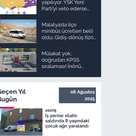
yapılıyor: YSK Yeni
planı
Parti’yi veto ederse
Malatya’da sonuç ne
olur?
Malatya’da ilçe
minibüs ücretleri belli
oldu: Gidiş-dönüş 620
TL, Arapgir zirvede!
Mülakat yok,
doğrudan KPSS
sıralaması! İnönü
Üniversitesi 131
personel alım ilanı
yayımlandı
Geçen Yıl
08 Ağustos
Bugün
2025
ASAYIŞ
İş yerine silahlı
saldırıda 8 yaşındaki
çocuk ağır yaralandı