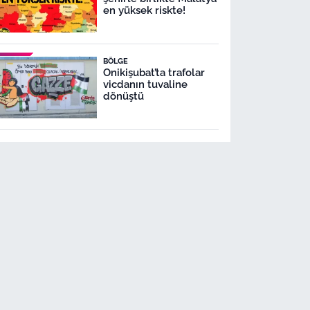
en yüksek riskte!
BÖLGE
Onikişubat’ta trafolar
vicdanın tuvaline
dönüştü