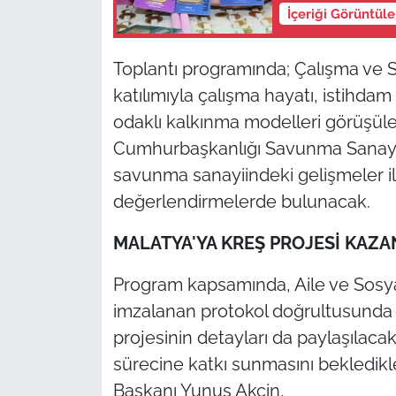
İçeriği Görüntül
Toplantı programında; Çalışma ve S
katılımıyla çalışma hayatı, istihdam 
odaklı kalkınma modelleri görüşüle
Cumhurbaşkanlığı Savunma Sanayii 
savunma sanayiindeki gelişmeler il
değerlendirmelerde bulunacak.
MALATYA'YA KREŞ PROJESİ KAZA
Program kapsamında, Aile ve Sosya
imzalanan protokol doğrultusunda 
projesinin detayları da paylaşılaca
sürecine katkı sunmasını bekledik
Başkanı Yunus Akçin,