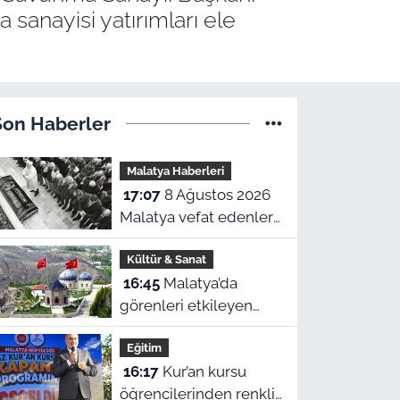
 sanayisi yatırımları ele
Son Haberler
Malatya Haberleri
17:07
8 Ağustos 2026
Malatya vefat edenler
ve taziye adresleri
Kültür & Sanat
16:45
Malatya’da
görenleri etkileyen
türbe: Kubbesiyle
Eğitim
Kerbela’yı hatırlatıyor
16:17
Kur’an kursu
öğrencilerinden renkli