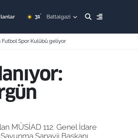
°
31
lanlar
Battalgazi
 Futbol Spor Kulübü geliyor
lanıyor:
rgün
 olan MÜSİAD 112. Genel İdare
e Savunma Sanayii Başkanı