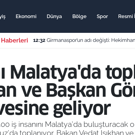
yiş
Ekonomi
Dünya
Bölge
Spor
Resmi İ
 Haberleri
12:32
Girmanaspor’un adı değişti: Hekimhan
ı Malatya'da top
an ve Başkan Gö
esine geliyor
 400 iş insanını Malatya'da buluşturacak
uz'da toplanıyor. Bakan Vedat Işıkhan v