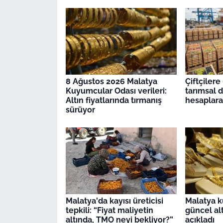
8 Ağustos 2026 Malatya
Çiftçilere
Kuyumcular Odası verileri:
tarımsal 
Altın fiyatlarında tırmanış
hesaplara
sürüyor
Malatya'da kayısı üreticisi
Malatya k
tepkili: “Fiyat maliyetin
güncel alt
altında, TMO neyi bekliyor?”
açıkladı