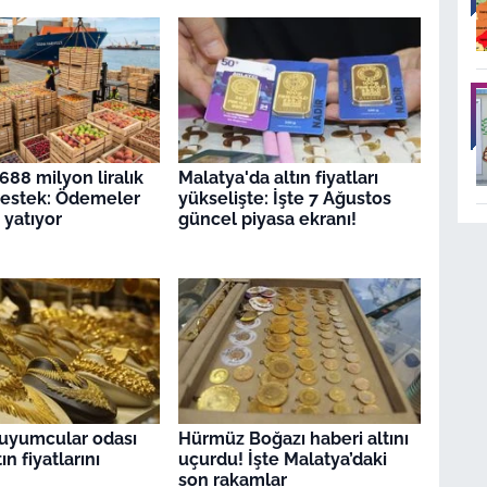
 688 milyon liralık
Malatya'da altın fiyatları
destek: Ödemeler
yükselişte: İşte 7 Ağustos
 yatıyor
güncel piyasa ekranı!
uyumcular odası
Hürmüz Boğazı haberi altını
ın fiyatlarını
uçurdu! İşte Malatya’daki
son rakamlar