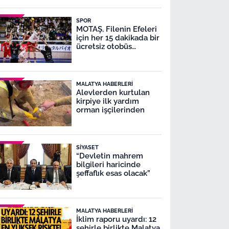
SPOR
MOTAŞ, Filenin Efeleri
için her 15 dakikada bir
ücretsiz otobüs
seferleri yapacak
MALATYA HABERLERI
Alevlerden kurtulan
kirpiye ilk yardım
orman işçilerinden
SIYASET
“Devletin mahrem
bilgileri haricinde
şeffaflık esas olacak”
MALATYA HABERLERI
İklim raporu uyardı: 12
şehirle birlikte Malatya