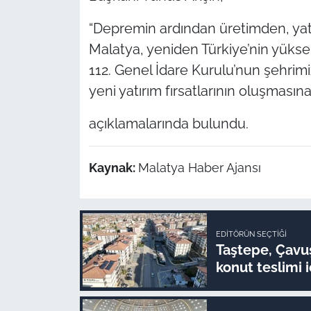
“Depremin ardından üretimden, ya
Malatya, yeniden Türkiye’nin yüksele
112. Genel İdare Kurulu’nun şehrimi
yeni yatırım fırsatlarının oluşması
açıklamalarında bulundu.
Kaynak:
Malatya Haber Ajansı
EDITÖRÜN SEÇTIĞI
Taştepe, Çavuş
konut teslimi i