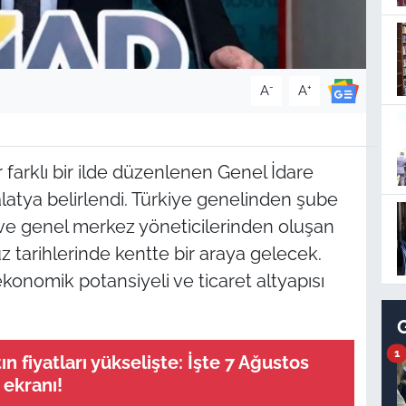
-
+
A
A
 farklı bir ilde düzenlenen Genel İdare
latya belirlendi. Türkiye genelinden şube
 ve genel merkez yöneticilerinden oluşan
z tarihlerinde kentte bir araya gelecek.
nomik potansiyeli ve ticaret altyapısı
1
ın fiyatları yükselişte: İşte 7 Ağustos
 ekranı!