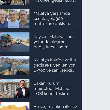
Makinesi geliştirildi! 16
kişinin işini yapıyor
Malatya Çarşısı’nda
esnafa şok: 300
metrekare dükkana 1
milyon TL önerdiler!
Kayseri-Malatya kara
yolunda ulaşımı
değiştirecek adım:
Tarih açıklandı
Malatya Kale’de 22 ilin
geçiş aksı yenileniyor:
D-300 ve sahil şeridi
için düğmeye basıldı!
Bakan Kurum
müjdeledi: Malatya
TOKİ konut teslim
süreci başlıyor! İşte
ilçe ilçe teslimat
Bu seçim anketi ilk kez
takvimi ve ödeme