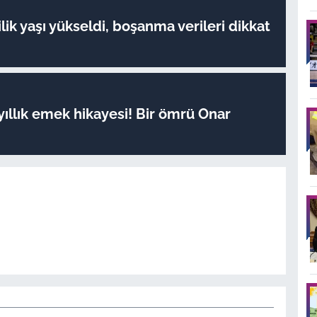
lik yaşı yükseldi, boşanma verileri dikkat
yıllık emek hikayesi! Bir ömrü Onar