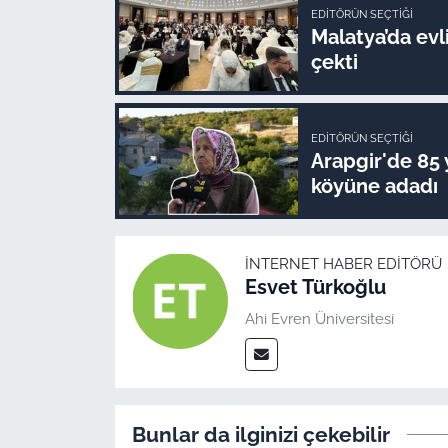
EDITÖRÜN SEÇTIĞI
Malatya’da evli
çekti
EDITÖRÜN SEÇTIĞI
Arapgir'de 85 
köyüne adadı
İNTERNET HABER EDITÖRÜ
Esvet Türkoğlu
Ahi Evren Üniversitesi
Bunlar da ilginizi çekebilir