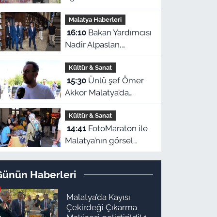
ve anlamlı kapanış
Malatya Haberleri
gösterisi
16:10
Bakan Yardımcısı
Nadir Alpaslan,
Malatya'nın en büyük
Kültür & Sanat
kütüphanesini inceledi
15:30
Ünlü şef Ömer
Akkor Malatya’da
konuştu: “Ben de
Kültür & Sanat
Malatyalı sayılırım”
14:41
FotoMaraton ile
Malatya’nın görsel
hafızası kayıt altına
alınıyor
Günün Haberleri
Malatya’da Kayısı
Çekirdeği Çıkarma