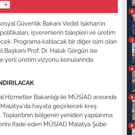
e
2
osyal Güvenlik Bakanı Vedat Işıkhan’ın
politikaları, işverenlerin talepleri ve üretim
3
cek. Programa katılacak bir diğer isim olan
Başkanı Prof. Dr. Haluk Görgün ise
e yerli üretim vizyonu konularında
4
NDIRILACAK
l Hizmetler Bakanlığı ile MÜSİAD arasında
5
Malatya'da hayata geçirilecek kreş
k. Toplantının bölgenin yeniden yapılanma
lerini ifade eden MÜSİAD Malatya Şube
6