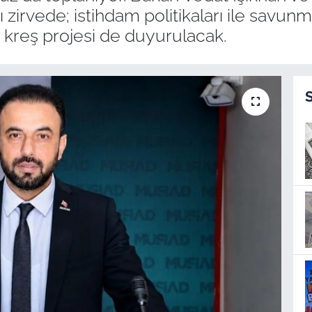
zirvede; istihdam politikaları ile savunma
k kreş projesi de duyurulacak.