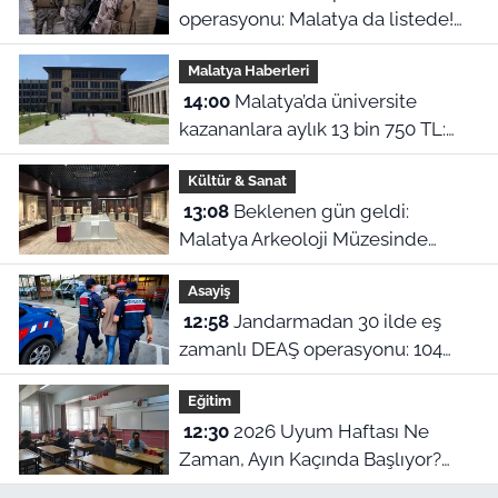
operasyonu: Malatya da listede!
151 kişiye dava açıldı
Malatya Haberleri
14:00
Malatya’da üniversite
kazananlara aylık 13 bin 750 TL:
Kimler başvurabilir?
Kültür & Sanat
13:08
Beklenen gün geldi:
Malatya Arkeoloji Müzesinde
binlerce yıllık eserler görücüye
Asayiş
çıkıyor
12:58
Jandarmadan 30 ilde eş
zamanlı DEAŞ operasyonu: 104
şüpheli yakalandı!
Eğitim
12:30
2026 Uyum Haftası Ne
Zaman, Ayın Kaçında Başlıyor?
MEB 1. Sınıf ve Anaokulu Uyum