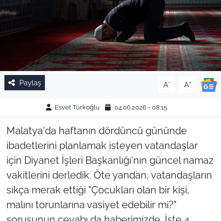
Paylaş
-
+
A
A
Esvet Türkoğlu
04.06.2026 - 08:15
Malatya'da haftanın dördüncü gününde
ibadetlerini planlamak isteyen vatandaşlar
için Diyanet İşleri Başkanlığı'nın güncel namaz
vakitlerini derledik. Öte yandan, vatandaşların
sıkça merak ettiği "Çocukları olan bir kişi,
malını torunlarına vasiyet edebilir mi?"
sorusunun cevabı da haberimizde. İşte 4