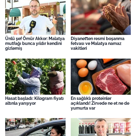
Ünlü şef Ömür Akkor: Malatya
Diyanet’ten resmi boşanma
mutfağı bunca yıldır kendini
fetvası ve Malatya namaz
gizlemiş
vakitleri
Hasat başladı: Kilogram fiyatı
En sağlıklı proteinler
altınla yarışıyor
açıklandı! Zirvede ne et ne de
yumurta var