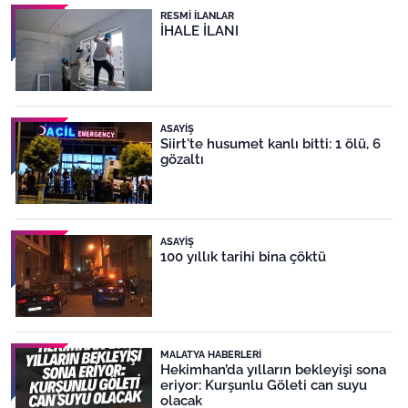
RESMI İLANLAR
İHALE İLANI
ASAYIŞ
Siirt'te husumet kanlı bitti: 1 ölü, 6
gözaltı
ASAYIŞ
100 yıllık tarihi bina çöktü
MALATYA HABERLERI
Hekimhan’da yılların bekleyişi sona
eriyor: Kurşunlu Göleti can suyu
olacak