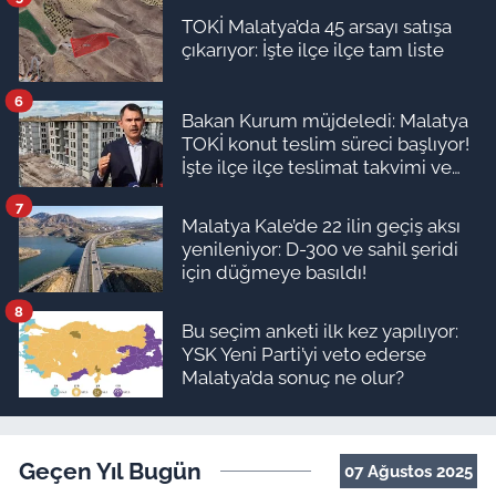
TOKİ Malatya’da 45 arsayı satışa
çıkarıyor: İşte ilçe ilçe tam liste
6
Bakan Kurum müjdeledi: Malatya
TOKİ konut teslim süreci başlıyor!
İşte ilçe ilçe teslimat takvimi ve
ödeme planı
7
Malatya Kale’de 22 ilin geçiş aksı
yenileniyor: D-300 ve sahil şeridi
için düğmeye basıldı!
8
Bu seçim anketi ilk kez yapılıyor:
YSK Yeni Parti’yi veto ederse
Malatya’da sonuç ne olur?
Geçen Yıl Bugün
07 Ağustos 2025