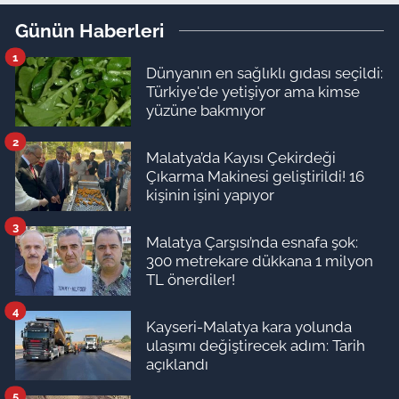
Eğitimi Tarihleri
Günün Haberleri
1
Dünyanın en sağlıklı gıdası seçildi:
Türkiye'de yetişiyor ama kimse
yüzüne bakmıyor
2
Malatya’da Kayısı Çekirdeği
Çıkarma Makinesi geliştirildi! 16
kişinin işini yapıyor
3
Malatya Çarşısı’nda esnafa şok:
300 metrekare dükkana 1 milyon
TL önerdiler!
4
Kayseri-Malatya kara yolunda
ulaşımı değiştirecek adım: Tarih
açıklandı
5