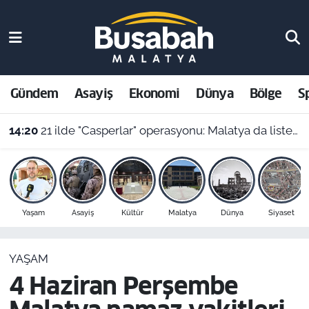
Gündem
Malatya Nöbetçi Eczaneler
Asayiş
Malatya Hava Durumu
Gündem
Asayiş
Ekonomi
Dünya
Bölge
S
Ekonomi
Malatya Namaz Vakitleri
14:20
21 ilde "Casperlar" operasyonu: Malatya da listede! 151 kişiye dava açıldı
Dünya
Malatya Trafik Yoğunluk Haritası
Bölge
Süper Lig Puan Durumu ve Fikstür
Yaşam
Asayiş
Kültür
Malatya
Dünya
Siyaset
Spor
Tüm Manşetler
YAŞAM
Resmi İlanlar
Son Dakika Haberleri
4 Haziran Perşembe
Haber Arşivi