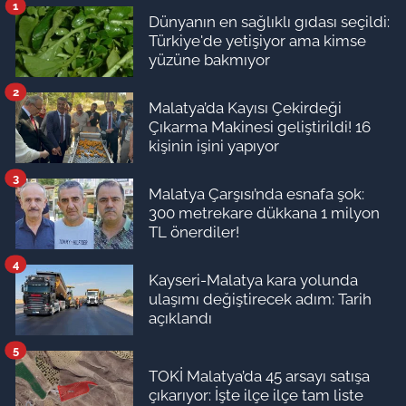
1
Dünyanın en sağlıklı gıdası seçildi:
Türkiye'de yetişiyor ama kimse
yüzüne bakmıyor
2
Malatya’da Kayısı Çekirdeği
Çıkarma Makinesi geliştirildi! 16
kişinin işini yapıyor
3
Malatya Çarşısı’nda esnafa şok:
300 metrekare dükkana 1 milyon
TL önerdiler!
4
Kayseri-Malatya kara yolunda
ulaşımı değiştirecek adım: Tarih
açıklandı
5
TOKİ Malatya’da 45 arsayı satışa
çıkarıyor: İşte ilçe ilçe tam liste