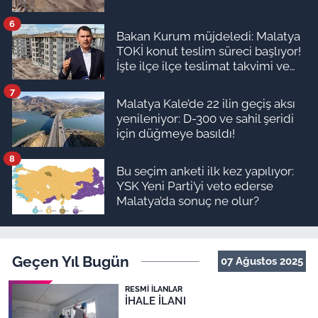
6
Bakan Kurum müjdeledi: Malatya
TOKİ konut teslim süreci başlıyor!
İşte ilçe ilçe teslimat takvimi ve
ödeme planı
7
Malatya Kale’de 22 ilin geçiş aksı
yenileniyor: D-300 ve sahil şeridi
için düğmeye basıldı!
8
Bu seçim anketi ilk kez yapılıyor:
YSK Yeni Parti’yi veto ederse
Malatya’da sonuç ne olur?
Geçen Yıl Bugün
07 Ağustos 2025
RESMI İLANLAR
İHALE İLANI