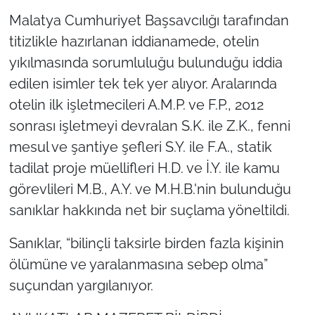
Malatya Cumhuriyet Başsavcılığı tarafından
titizlikle hazırlanan iddianamede, otelin
yıkılmasında sorumluluğu bulunduğu iddia
edilen isimler tek tek yer alıyor. Aralarında
otelin ilk işletmecileri A.M.P. ve F.P., 2012
sonrası işletmeyi devralan S.K. ile Z.K., fenni
mesul ve şantiye şefleri S.Y. ile F.A., statik
tadilat proje müellifleri H.D. ve İ.Y. ile kamu
görevlileri M.B., A.Y. ve M.H.B.'nin bulunduğu
sanıklar hakkında net bir suçlama yöneltildi.
Sanıklar, “bilinçli taksirle birden fazla kişinin
ölümüne ve yaralanmasına sebep olma”
suçundan yargılanıyor.