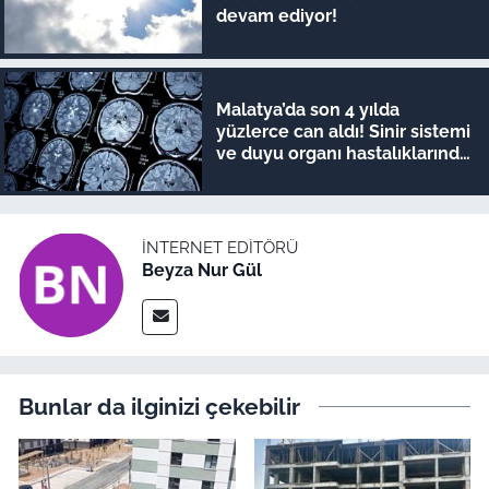
devam ediyor!
Malatya’da son 4 yılda
yüzlerce can aldı! Sinir sistemi
ve duyu organı hastalıklarında
şok veriler
İNTERNET EDITÖRÜ
Beyza Nur Gül
Bunlar da ilginizi çekebilir