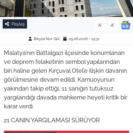
Paylaş
-
+
A
A
Beyza Nur Gül
05.06.2026 - 14:31
Malatya’nın Battalgazi ilçesinde konumlanan
ve deprem felaketinin sembol yapılarından
biri haline gelen Kırçuval Otel’e ilişkin davanın
görülmesine devam edildi. Kamuoyunun
yakından takip ettiği, 11 sanığın tutuksuz
yargılandığı davada mahkeme heyeti kritik bir
karar verdi.
21 CANIN YARGILAMASI SÜRÜYOR