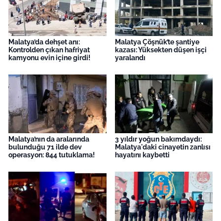
Malatya’da dehşet anı:
Malatya Çöşnük’te şantiye
Kontrolden çıkan hafriyat
kazası: Yüksekten düşen işçi
kamyonu evin içine girdi!
yaralandı
Malatya’nın da aralarında
3 yıldır yoğun bakımdaydı:
bulunduğu 71 ilde dev
Malatya'daki cinayetin zanlısı
operasyon: 844 tutuklama!
hayatını kaybetti