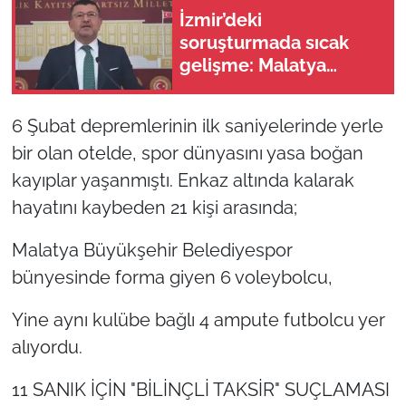
İzmir’deki
soruşturmada sıcak
gelişme: Malatya
milletvekili Veli
Ağbaba’nın ağabeyi
6 Şubat depremlerinin ilk saniyelerinde yerle
gözaltına alındı
bir olan otelde, spor dünyasını yasa boğan
kayıplar yaşanmıştı. Enkaz altında kalarak
hayatını kaybeden 21 kişi arasında;
Malatya Büyükşehir Belediyespor
bünyesinde forma giyen 6 voleybolcu,
Yine aynı kulübe bağlı 4 ampute futbolcu yer
alıyordu.
11 SANIK İÇİN "BİLİNÇLİ TAKSİR" SUÇLAMASI