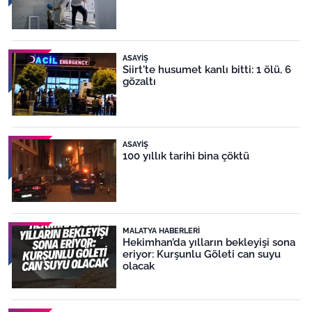
ASAYIŞ
Siirt'te husumet kanlı bitti: 1 ölü, 6
gözaltı
ASAYIŞ
100 yıllık tarihi bina çöktü
MALATYA HABERLERI
Hekimhan’da yılların bekleyişi sona
eriyor: Kurşunlu Göleti can suyu
olacak