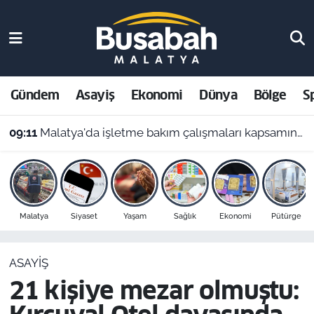
Gündem
Malatya Nöbetçi Eczaneler
Asayiş
Malatya Hava Durumu
Gündem
Asayiş
Ekonomi
Dünya
Bölge
S
Ekonomi
Malatya Namaz Vakitleri
09:11
Malatya'da işletme bakım çalışmaları kapsamında bir çok ilçede planlı elektrik kesintileri uygulanacak. Kesintilerin yap
Dünya
Malatya Trafik Yoğunluk Haritası
Bölge
Süper Lig Puan Durumu ve Fikstür
Malatya
Siyaset
Yaşam
Sağlık
Ekonomi
Pütürge
Spor
Tüm Manşetler
ASAYIŞ
Resmi İlanlar
Son Dakika Haberleri
21 kişiye mezar olmuştu:
Haber Arşivi