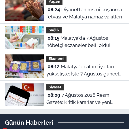
Yaşam
uygulanacak. Kesintilerin yap
08:24
Diyanet’ten resmi boşanma
fetvası ve Malatya namaz vakitleri
Sağlık
08:15
Malatya'da 7 Ağustos
nöbetçi eczaneler belli oldu!
Ekonomi
08:12
Malatya'da altın fiyatları
yükselişte: İşte 7 Ağustos güncel
piyasa ekranı!
Siyaset
08:09
7 Ağustos 2026 Resmi
Gazete: Kritik kararlar ve yeni
yönetmelikler yürürlükte
Günün Haberleri