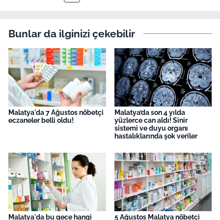
Bunlar da ilginizi çekebilir
Malatya'da 7 Ağustos nöbetçi
Malatya’da son 4 yılda
eczaneler belli oldu!
yüzlerce can aldı! Sinir
sistemi ve duyu organı
hastalıklarında şok veriler
Malatya'da bu gece hangi
5 Ağustos Malatya nöbetçi