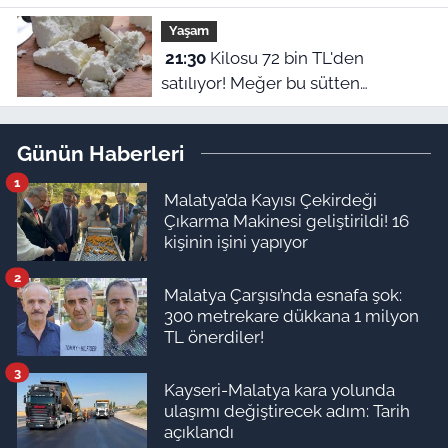
Bülent Korkmaz’ın ilham veren
Yaşam
hikayesi
21:30
Kilosu 72 bin TL'den
satılıyor! Meğer bu sütten
yapılıyormuş
Günün Haberleri
1
Malatya’da Kayısı Çekirdeği
Çıkarma Makinesi geliştirildi! 16
kişinin işini yapıyor
2
Malatya Çarşısı’nda esnafa şok:
300 metrekare dükkana 1 milyon
TL önerdiler!
3
Kayseri-Malatya kara yolunda
ulaşımı değiştirecek adım: Tarih
açıklandı