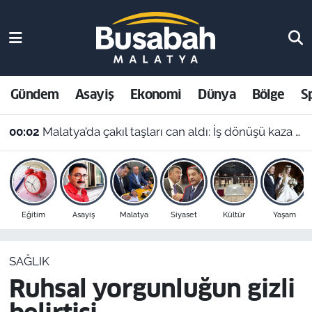
Gündem
Malatya Nöbetçi Eczaneler
Asayiş
Malatya Hava Durumu
Gündem
Asayiş
Ekonomi
Dünya
Bölge
S
Ekonomi
Malatya Namaz Vakitleri
00:02
Malatya’da çakıl taşları can aldı: İş dönüşü kaza yapan motosikletli hayatını kaybetti
Dünya
Malatya Trafik Yoğunluk Haritası
Bölge
Süper Lig Puan Durumu ve Fikstür
Eğitim
Asayiş
Malatya
Siyaset
Kültür
Yaşam
Spor
Tüm Manşetler
SAĞLIK
Resmi İlanlar
Son Dakika Haberleri
Ruhsal yorgunluğun gizli
Haber Arşivi