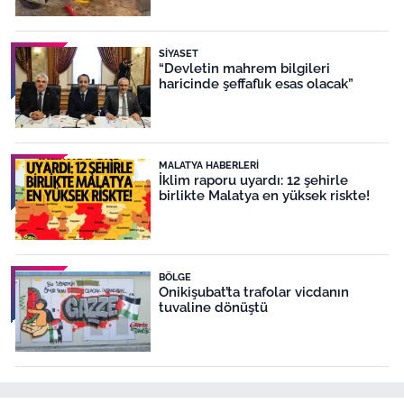
SIYASET
“Devletin mahrem bilgileri
haricinde şeffaflık esas olacak”
MALATYA HABERLERI
İklim raporu uyardı: 12 şehirle
birlikte Malatya en yüksek riskte!
BÖLGE
Onikişubat’ta trafolar vicdanın
tuvaline dönüştü