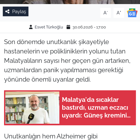
Paylaş
-
+
A
A
Esvet Türkoğlu
30.06.2026 - 17:00
Son dönemde unutkanlık şikayetiyle
hastanelerin ve polikliniklerin yolunu tutan
Malatyalıların sayısı her geçen gün artarken,
uzmanlardan panik yapılmaması gerektiği
yönünde önemli uyarılar geldi.
Malatya'da sıcaklar
bastırdı, uzman eczacı
uyardı: Güneş kremini
ihmal etmeyin
Unutkanlığın hem Alzheimer gibi