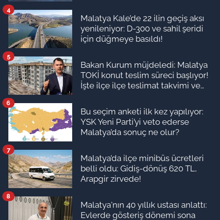
4
Malatya Kale’de 22 ilin geçiş aksı
yenileniyor: D-300 ve sahil şeridi
için düğmeye basıldı!
5
Bakan Kurum müjdeledi: Malatya
TOKİ konut teslim süreci başlıyor!
İşte ilçe ilçe teslimat takvimi ve
ödeme planı
6
Bu seçim anketi ilk kez yapılıyor:
YSK Yeni Parti’yi veto ederse
Malatya’da sonuç ne olur?
7
Malatya’da ilçe minibüs ücretleri
belli oldu: Gidiş-dönüş 620 TL,
Arapgir zirvede!
8
Malatya'nın 40 yıllık ustası anlattı:
Evlerde gösteriş dönemi sona