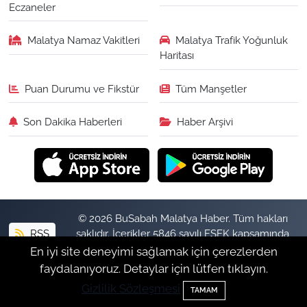
Eczaneler
Malatya Namaz Vakitleri
Malatya Trafik Yoğunluk
Haritası
Puan Durumu ve Fikstür
Tüm Manşetler
Son Dakika Haberleri
Haber Arşivi
© 2026 BuSabah Malatya Haber. Tüm hakları
RSS
saklıdır. İçerikler 5846 sayılı FSEK kapsamında
izinsiz kopyalanamaz.
En iyi site deneyimi sağlamak için çerezlerden
faydalanıyoruz. Detaylar için lütfen tıklayın.
Gizlilik Sözleşmesi
Haber Yazılımı:
TE Bilişim
TAMAM