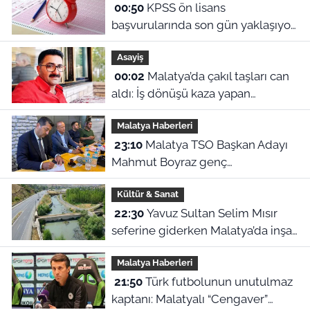
00:50
KPSS ön lisans
başvurularında son gün yaklaşıyor:
2026 başvuru tarihleri ve sınav
Asayiş
ücreti ne?
00:02
Malatya’da çakıl taşları can
aldı: İş dönüşü kaza yapan
motosikletli hayatını kaybetti
Malatya Haberleri
23:10
Malatya TSO Başkan Adayı
Mahmut Boyraz genç
girişimcilerle buluştu
Kültür & Sanat
22:30
Yavuz Sultan Selim Mısır
seferine giderken Malatya’da inşa
edildi: Peki, buranın ismi neden
Malatya Haberleri
“Nadir?”
21:50
Türk futbolunun unutulmaz
kaptanı: Malatyalı “Cengaver”