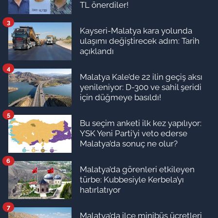
TL önerdiler!
3
Kayseri-Malatya kara yolunda
ulaşımı değiştirecek adım: Tarih
açıklandı
4
Malatya Kale’de 22 ilin geçiş aksı
yenileniyor: D-300 ve sahil şeridi
için düğmeye basıldı!
5
Bu seçim anketi ilk kez yapılıyor:
YSK Yeni Parti’yi veto ederse
Malatya’da sonuç ne olur?
6
Malatya’da görenleri etkileyen
türbe: Kubbesiyle Kerbela’yı
hatırlatıyor
7
Malatya’da ilçe minibüs ücretleri