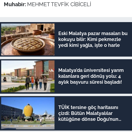
Muhabir:
MEHMET TEVFİK CİBİCELİ
Eski Malatya pazar masaları bu
kokuyu bilir: Kimi pekmezle
yedi kimi yağla, işte o harle
Malatya’da üniversitesi yarım
kalanlara geri dönüş yolu: 4
aylık başvuru süresi başladı!
TÜİK tersine göç haritasını
çizdi: Bütün Malatyalılar
kütüğüne dönse Doğu’nun
megakenti oluyor!