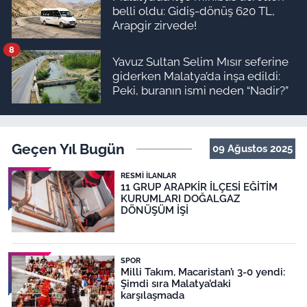
belli oldu: Gidiş-dönüş 620 TL,
Arapgir zirvede!
8
Yavuz Sultan Selim Mısır seferine
giderken Malatya’da inşa edildi:
Peki, buranın ismi neden “Nadir?”
Geçen Yıl Bugün
09 Ağustos 2025
RESMI İLANLAR
11 GRUP ARAPKİR İLÇESİ EĞİTİM
KURUMLARI DOĞALGAZ
DÖNÜŞÜM İŞİ
SPOR
Milli Takım, Macaristan’ı 3-0 yendi:
Şimdi sıra Malatya’daki
karşılaşmada