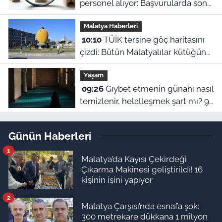
personel alıyor: Başvurularda son
gün bugün!
Malatya Haberleri
10:10
TÜİK tersine göç haritasını
çizdi: Bütün Malatyalılar kütüğüne
dönse Doğu’nun megakenti
Yaşam
oluyor!
09:26
Gıybet etmenin günahı nasıl
temizlenir, helalleşmek şart mı? 9
Ağustos Malatya ezan vakitleri
Günün Haberleri
1
Malatya’da Kayısı Çekirdeği
Çıkarma Makinesi geliştirildi! 16
kişinin işini yapıyor
2
Malatya Çarşısı’nda esnafa şok:
300 metrekare dükkana 1 milyon