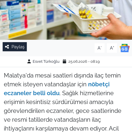
Paylaş
-
+
A
A
Esvet Türkoğlu
25.06.2026 - 08:19
Malatya'da mesai saatleri dışında ilaç temin
etmek isteyen vatandaşlar için
nöbetçi
eczaneler belli oldu
. Sağlık hizmetlerine
erişimin kesintisiz sürdürülmesi amacıyla
görevlendirilen eczaneler, gece saatlerinde
ve resmi tatillerde vatandaşların ilaç
ihtiyaçlarını karşılamaya devam ediyor. Acil