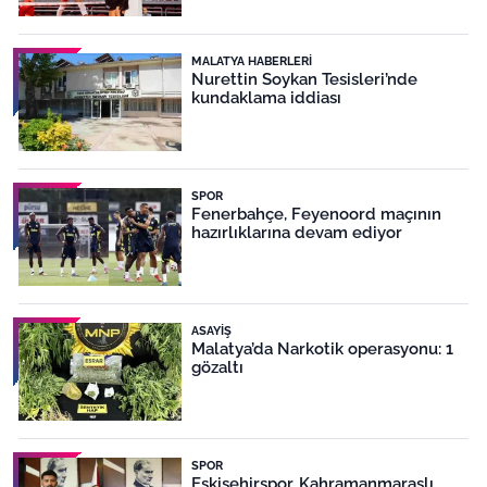
MALATYA HABERLERI
Nurettin Soykan Tesisleri’nde
kundaklama iddiası
SPOR
Fenerbahçe, Feyenoord maçının
hazırlıklarına devam ediyor
ASAYIŞ
Malatya’da Narkotik operasyonu: 1
gözaltı
SPOR
Eskişehirspor, Kahramanmaraşlı