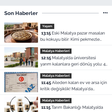
Son Haberler
Yaşam
13:15
Eski Malatya pazar masaları
bu kokuyu bilir: Kimi pekmezle
yedi kimi yağla, işte o harle
Malatya Haberleri
12:15
Malatya’da üniversitesi
yarım kalanlara geri dönüş yolu: 4
aylık başvuru süresi başladı!
Malatya Haberleri
11:45
Aileden kalan ev ve arsa için
kritik değişiklik! Malatya'da
mirasçılar ne yapacak?
Malatya Haberleri
11:15
Tarım Bakanlığı Malatya’da