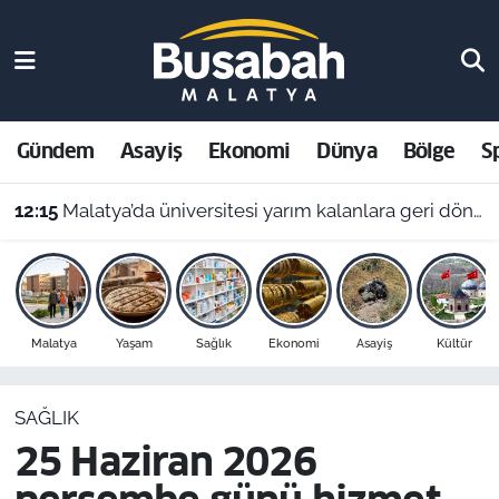
Gündem
Malatya Nöbetçi Eczaneler
Asayiş
Malatya Hava Durumu
Gündem
Asayiş
Ekonomi
Dünya
Bölge
S
Ekonomi
Malatya Namaz Vakitleri
12:15
Malatya’da üniversitesi yarım kalanlara geri dönüş yolu: 4 aylık başvuru süresi başladı!
Dünya
Malatya Trafik Yoğunluk Haritası
Bölge
Süper Lig Puan Durumu ve Fikstür
Malatya
Yaşam
Sağlık
Ekonomi
Asayiş
Kültür
Spor
Tüm Manşetler
SAĞLIK
Resmi İlanlar
Son Dakika Haberleri
25 Haziran 2026
Haber Arşivi