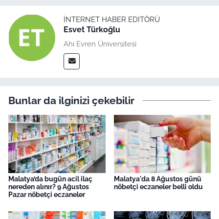
İNTERNET HABER EDITÖRÜ
Esvet Türkoğlu
Ahi Evren Üniversitesi
Bunlar da ilginizi çekebilir
Malatya’da bugün acil ilaç
Malatya'da 8 Ağustos günü
nereden alınır? 9 Ağustos
nöbetçi eczaneler belli oldu
Pazar nöbetçi eczaneler