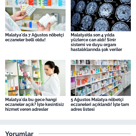
Malatya'da 7 Ağustos nöbetçi
Malatya’da son 4 yılda
eczaneler belli oldu!
yüzlerce can aldı! Sinir
sistemi ve duyu organı
hastalıklarında şok veriler
Malatya'da bu gece hangi
5 Ağustos Malatya nöbetçi
eczaneler açık? İşte kesintisiz
eczaneleri açıklandı! İşte tam
hizmet veren adresler
adres listesi
Yorumlar