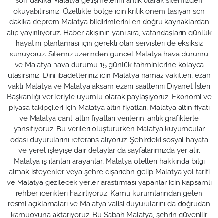
son dakika Malatya gelişmelerini anlık olarak sitemizden
okuyabilirsiniz. Özellikle bölge için kritik önem taşıyan son
dakika deprem Malatya bildirimlerini en doğru kaynaklardan
alıp yayınlıyoruz. Haber akışının yanı sıra, vatandaşların günlük
hayatını planlaması için gerekli olan servisleri de eksiksiz
sunuyoruz. Sitemiz üzerinden güncel Malatya hava durumu
ve Malatya hava durumu 15 günlük tahminlerine kolayca
ulaşırsınız. Dini ibadetleriniz için Malatya namaz vakitleri, ezan
vakti Malatya ve Malatya akşam ezanı saatlerini Diyanet İşleri
Başkanlığı verileriyle uyumlu olarak paylaşıyoruz. Ekonomi ve
piyasa takipçileri için Malatya altın fiyatları, Malatya altın fiyatı
ve Malatya canlı altın fiyatları verilerini anlık grafiklerle
yansıtıyoruz. Bu verileri oluştururken Malatya kuyumcular
odası duyurularını referans alıyoruz. Şehirdeki sosyal hayata
ve yerel işleyişe dair detaylar da sayfalarımızda yer alır.
Malatya iş ilanları arayanlar, Malatya otelleri hakkında bilgi
almak isteyenler veya şehre dışarıdan gelip Malatya yol tarifi
ve Malatya gezilecek yerler araştırması yapanlar için kapsamlı
rehber içerikleri hazırlıyoruz. Kamu kurumlarından gelen
resmi açıklamaları ve Malatya valisi duyurularını da doğrudan
kamuoyuna aktarıyoruz. Bu Sabah Malatya, şehrin güvenilir