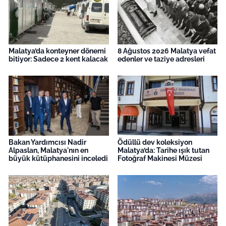
Malatya’da konteyner dönemi
8 Ağustos 2026 Malatya vefat
bitiyor: Sadece 2 kent kalacak
edenler ve taziye adresleri
Bakan Yardımcısı Nadir
Ödüllü dev koleksiyon
Alpaslan, Malatya'nın en
Malatya’da: Tarihe ışık tutan
büyük kütüphanesini inceledi
Fotoğraf Makinesi Müzesi