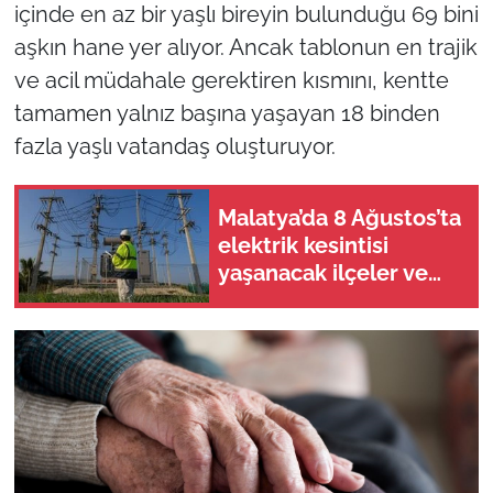
içinde en az bir yaşlı bireyin bulunduğu 69 bini
aşkın hane yer alıyor. Ancak tablonun en trajik
ve acil müdahale gerektiren kısmını, kentte
tamamen yalnız başına yaşayan 18 binden
fazla yaşlı vatandaş oluşturuyor.
Malatya’da 8 Ağustos’ta
elektrik kesintisi
yaşanacak ilçeler ve
mahalleler