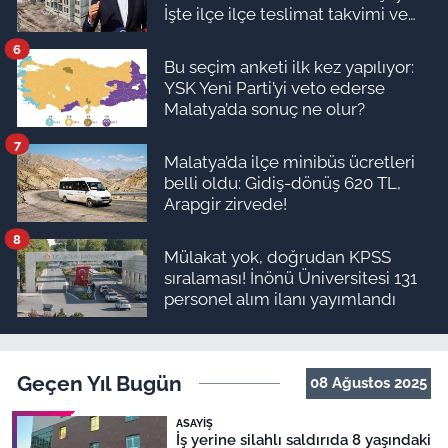
İşte ilçe ilçe teslimat takvimi ve
ödeme planı
6
Bu seçim anketi ilk kez yapılıyor:
YSK Yeni Parti’yi veto ederse
Malatya’da sonuç ne olur?
7
Malatya’da ilçe minibüs ücretleri
belli oldu: Gidiş-dönüş 620 TL,
Arapgir zirvede!
8
Mülakat yok, doğrudan KPSS
sıralaması! İnönü Üniversitesi 131
personel alım ilanı yayımlandı
Geçen Yıl Bugün
08 Ağustos 2025
ASAYIŞ
İş yerine silahlı saldırıda 8 yaşındaki