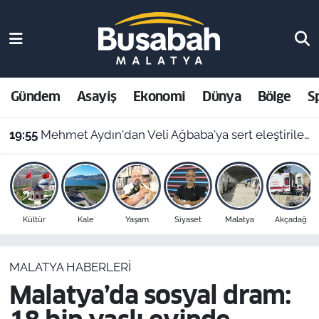
Gündem
Malatya Nöbetçi Eczaneler
Asayiş
Malatya Hava Durumu
Gündem
Asayiş
Ekonomi
Dünya
Bölge
S
Ekonomi
Malatya Namaz Vakitleri
19:55
Mehmet Aydın'dan Veli Ağbaba'ya sert eleştiriler: "Kimse hukukun üzerinde değil"
Dünya
Malatya Trafik Yoğunluk Haritası
Bölge
Süper Lig Puan Durumu ve Fikstür
Kültür
Kale
Yaşam
Siyaset
Malatya
Akçadağ
Spor
Tüm Manşetler
MALATYA HABERLERI
Resmi İlanlar
Son Dakika Haberleri
Malatya’da sosyal dram:
Haber Arşivi