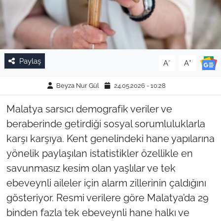
Paylaş
-
+
A
A
Beyza Nur Gül
24.05.2026 - 10:28
Malatya sarsıcı demografik veriler ve
beraberinde getirdiği sosyal sorumluluklarla
karşı karşıya. Kent genelindeki hane yapılarına
yönelik paylaşılan istatistikler özellikle en
savunmasız kesim olan yaşlılar ve tek
ebeveynli aileler için alarm zillerinin çaldığını
gösteriyor. Resmi verilere göre Malatya’da 29
binden fazla tek ebeveynli hane halkı ve