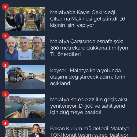
1
Malatya’da Kayısı Çekirdeği
Çıkarma Makinesi geliştirildi! 16
kişinin işini yapıyor
2
Malatya Çarşısı’nda esnafa şok:
300 metrekare dükkana 1 milyon
TL önerdiler!
3
Kayseri-Malatya kara yolunda
ulaşımı değiştirecek adım: Tarih
açıklandı
4
Malatya Kale’de 22 ilin geçiş aksı
yenileniyor: D-300 ve sahil şeridi
için düğmeye basıldı!
5
Bakan Kurum müjdeledi: Malatya
TOKİ konut teslim süreci başlıyor!