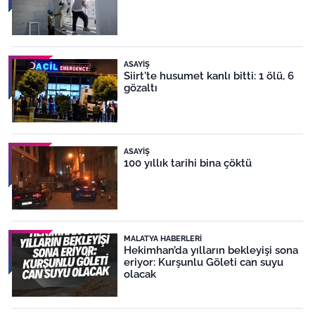
ASAYIŞ
Siirt'te husumet kanlı bitti: 1 ölü, 6
gözaltı
ASAYIŞ
100 yıllık tarihi bina çöktü
MALATYA HABERLERI
Hekimhan’da yılların bekleyişi sona
eriyor: Kurşunlu Göleti can suyu
olacak