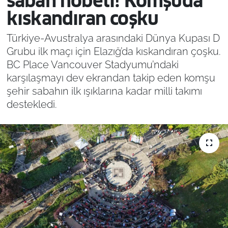
sabah nöbeti! Komşuda
kıskandıran coşku
Türkiye-Avustralya arasındaki Dünya Kupası D
Grubu ilk maçı için Elazığ’da kıskandıran çoşku.
BC Place Vancouver Stadyumu’ndaki
karşılaşmayı dev ekrandan takip eden komşu
şehir sabahın ilk ışıklarına kadar milli takımı
destekledi.