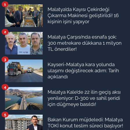
1
Malatya’da Kayısı Çekirdeği
Çıkarma Makinesi geliştirildi! 16
kişinin işini yapıyor
2
Malatya Çarşısı’nda esnafa şok:
300 metrekare dükkana 1 milyon
TL önerdiler!
3
Kayseri-Malatya kara yolunda
ulaşımı değiştirecek adım: Tarih
açıklandı
4
Malatya Kale’de 22 ilin geçiş aksı
yenileniyor: D-300 ve sahil şeridi
için düğmeye basıldı!
5
Bakan Kurum müjdeledi: Malatya
TOKİ konut teslim süreci başlıyor!