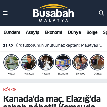
Gündem
Malatya Nöbetçi Eczaneler
Asayiş
Malatya Hava Durumu
Gündem
Asayiş
Ekonomi
Dünya
Bölge
S
Ekonomi
Malatya Namaz Vakitleri
21:50
Türk futbolunun unutulmaz kaptanı: Malatyalı “Cengaver” Bülent Korkmaz’ın ilham veren hikayesi
Dünya
Malatya Trafik Yoğunluk Haritası
Bölge
Süper Lig Puan Durumu ve Fikstür
Kültür
Malatya
Yaşam
Ekonomi
Siyaset
Dünya
Spor
Tüm Manşetler
BÖLGE
Resmi İlanlar
Son Dakika Haberleri
Kanada'da maç, Elazığ'da
Haber Arşivi