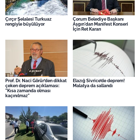
Çırçır Şelalesi Turkuaz
Çorum Belediye Başkanı
rengiyle büyülüyor
Aşgın'dan Manifest Konseri
İçin Ret Kararı
Prof. Dr. Naci Görür’den dikkat
Elazığ Sivrice’de deprem!
çeken deprem açıklaması:
Malatya da sallandı
"Kısa zamanda olması
kaçınılmaz"