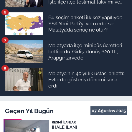
İşte ilçe ilçe teslimat takvimi ve
ödeme planı
6
Bu seçim anketi ilk kez yapılıyor:
YSK Yeni Parti’yi veto ederse
Malatya’da sonuç ne olur?
7
Malatya’da ilçe minibüs ücretleri
belli oldu: Gidiş-dönüş 620 TL,
Arapgir zirvede!
8
Malatya'nın 40 yıllık ustası anlattı:
Evlerde gösteriş dönemi sona
erdi
Geçen Yıl Bugün
07 Ağustos 2025
RESMI İLANLAR
İHALE İLANI