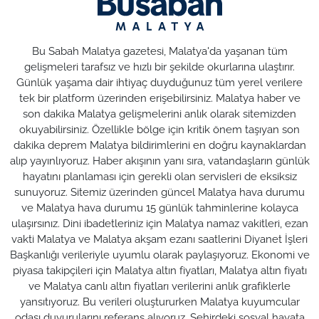
Bu Sabah Malatya gazetesi, Malatya'da yaşanan tüm
gelişmeleri tarafsız ve hızlı bir şekilde okurlarına ulaştırır.
Günlük yaşama dair ihtiyaç duyduğunuz tüm yerel verilere
tek bir platform üzerinden erişebilirsiniz. Malatya haber ve
son dakika Malatya gelişmelerini anlık olarak sitemizden
okuyabilirsiniz. Özellikle bölge için kritik önem taşıyan son
dakika deprem Malatya bildirimlerini en doğru kaynaklardan
alıp yayınlıyoruz. Haber akışının yanı sıra, vatandaşların günlük
hayatını planlaması için gerekli olan servisleri de eksiksiz
sunuyoruz. Sitemiz üzerinden güncel Malatya hava durumu
ve Malatya hava durumu 15 günlük tahminlerine kolayca
ulaşırsınız. Dini ibadetleriniz için Malatya namaz vakitleri, ezan
vakti Malatya ve Malatya akşam ezanı saatlerini Diyanet İşleri
Başkanlığı verileriyle uyumlu olarak paylaşıyoruz. Ekonomi ve
piyasa takipçileri için Malatya altın fiyatları, Malatya altın fiyatı
ve Malatya canlı altın fiyatları verilerini anlık grafiklerle
yansıtıyoruz. Bu verileri oluştururken Malatya kuyumcular
odası duyurularını referans alıyoruz. Şehirdeki sosyal hayata