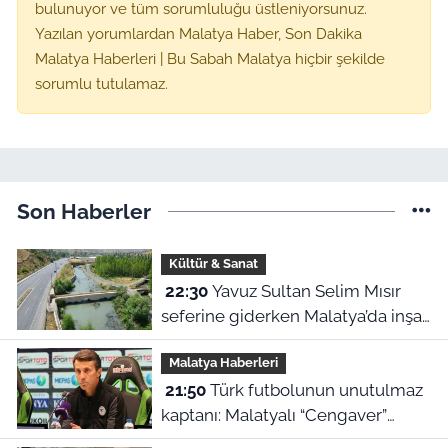
bulunuyor ve tüm sorumluluğu üstleniyorsunuz.
Yazılan yorumlardan Malatya Haber, Son Dakika
Malatya Haberleri | Bu Sabah Malatya hiçbir şekilde
sorumlu tutulamaz.
Son Haberler
Kültür & Sanat
22:30
Yavuz Sultan Selim Mısır
seferine giderken Malatya’da inşa
edildi: Peki, buranın ismi neden
Malatya Haberleri
“Nadir?”
21:50
Türk futbolunun unutulmaz
kaptanı: Malatyalı “Cengaver”
Bülent Korkmaz’ın ilham veren