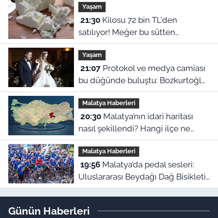
Yaşam
hikayesi
21:30
Kilosu 72 bin TL'den
satılıyor! Meğer bu sütten
yapılıyormuş
Yaşam
21:07
Protokol ve medya camiası
bu düğünde buluştu: Bozkurtoğlu
ailesinin mutlu günü
Malatya Haberleri
20:30
Malatya’nın idari haritası
nasıl şekillendi? Hangi ilçe ne
zaman ilçe oldu?
Malatya Haberleri
19:56
Malatya’da pedal sesleri:
Uluslararası Beydağı Dağ Bisikleti
Yarışı kortejle başladı
Günün Haberleri