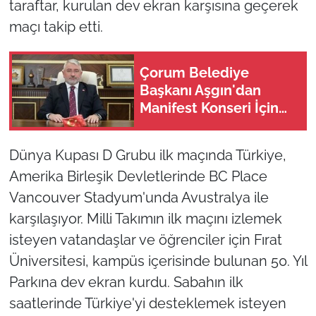
taraftar, kurulan dev ekran karşısına geçerek
maçı takip etti.
Çorum Belediye
Başkanı Aşgın'dan
Manifest Konseri İçin
Ret Kararı
Dünya Kupası D Grubu ilk maçında Türkiye,
Amerika Birleşik Devletlerinde BC Place
Vancouver Stadyum'unda Avustralya ile
karşılaşıyor. Milli Takımın ilk maçını izlemek
isteyen vatandaşlar ve öğrenciler için Fırat
Üniversitesi, kampüs içerisinde bulunan 50. Yıl
Parkına dev ekran kurdu. Sabahın ilk
saatlerinde Türkiye'yi desteklemek isteyen