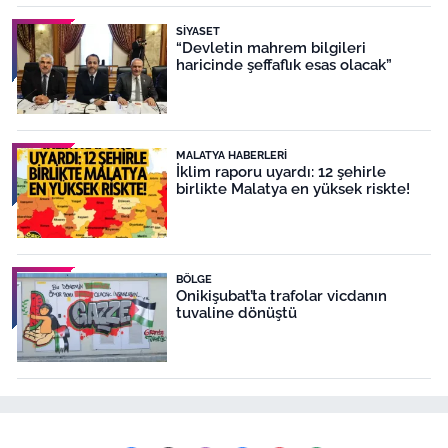
SIYASET
“Devletin mahrem bilgileri
haricinde şeffaflık esas olacak”
MALATYA HABERLERI
İklim raporu uyardı: 12 şehirle
birlikte Malatya en yüksek riskte!
BÖLGE
Onikişubat’ta trafolar vicdanın
tuvaline dönüştü