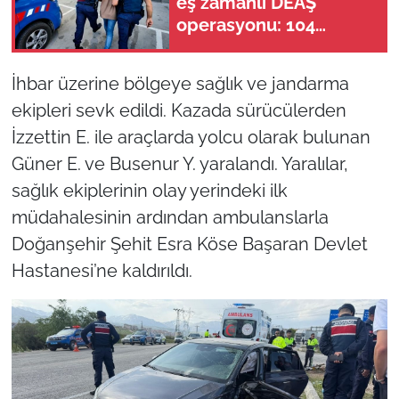
eş zamanlı DEAŞ
operasyonu: 104
şüpheli yakalandı!
İhbar üzerine bölgeye sağlık ve jandarma
ekipleri sevk edildi. Kazada sürücülerden
İzzettin E. ile araçlarda yolcu olarak bulunan
Güner E. ve Busenur Y. yaralandı. Yaralılar,
sağlık ekiplerinin olay yerindeki ilk
müdahalesinin ardından ambulanslarla
Doğanşehir Şehit Esra Köse Başaran Devlet
Hastanesi’ne kaldırıldı.