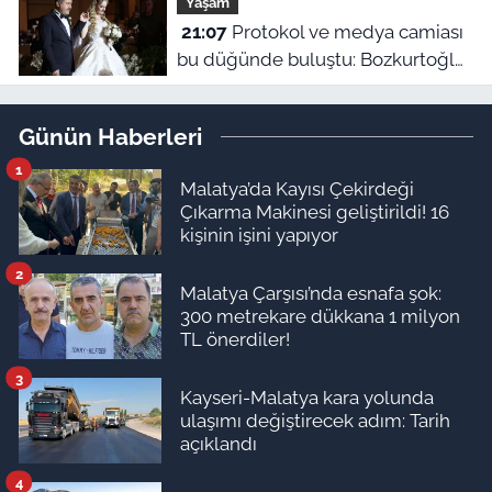
Yaşam
21:07
Protokol ve medya camiası
bu düğünde buluştu: Bozkurtoğlu
ailesinin mutlu günü
Günün Haberleri
1
Malatya’da Kayısı Çekirdeği
Çıkarma Makinesi geliştirildi! 16
kişinin işini yapıyor
2
Malatya Çarşısı’nda esnafa şok:
300 metrekare dükkana 1 milyon
TL önerdiler!
3
Kayseri-Malatya kara yolunda
ulaşımı değiştirecek adım: Tarih
açıklandı
4