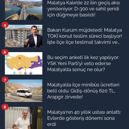
Malatya Kale’de 22 ilin geçiş aksı
yenileniyor: D-300 ve sahil şeridi
için düğmeye basıldı!
5
Bakan Kurum müjdeledi: Malatya
TOKİ konut teslim süreci başlıyor!
İşte ilçe ilçe teslimat takvimi ve
ödeme planı
6
Bu seçim anketi ilk kez yapılıyor:
YSK Yeni Parti’yi veto ederse
Malatya’da sonuç ne olur?
7
Malatya’da ilçe minibüs ücretleri
belli oldu: Gidiş-dönüş 620 TL,
Arapgir zirvede!
8
Malatya'nın 40 yıllık ustası anlattı:
Evlerde gösteriş dönemi sona
erdi