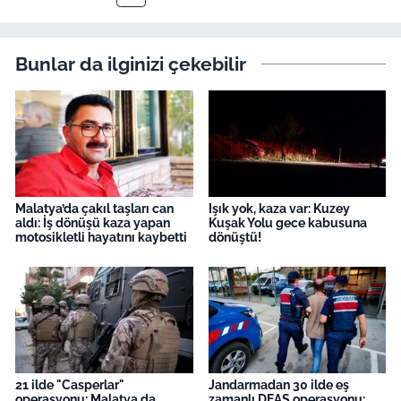
Bunlar da ilginizi çekebilir
Malatya’da çakıl taşları can
Işık yok, kaza var: Kuzey
aldı: İş dönüşü kaza yapan
Kuşak Yolu gece kabusuna
motosikletli hayatını kaybetti
dönüştü!
21 ilde "Casperlar"
Jandarmadan 30 ilde eş
operasyonu: Malatya da
zamanlı DEAŞ operasyonu: