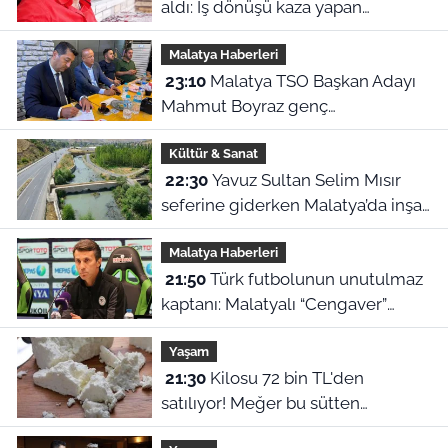
aldı: İş dönüşü kaza yapan
motosikletli hayatını kaybetti
Malatya Haberleri
23:10
Malatya TSO Başkan Adayı
Mahmut Boyraz genç
girişimcilerle buluştu
Kültür & Sanat
22:30
Yavuz Sultan Selim Mısır
seferine giderken Malatya’da inşa
edildi: Peki, buranın ismi neden
Malatya Haberleri
“Nadir?”
21:50
Türk futbolunun unutulmaz
kaptanı: Malatyalı “Cengaver”
Bülent Korkmaz’ın ilham veren
Yaşam
hikayesi
21:30
Kilosu 72 bin TL'den
satılıyor! Meğer bu sütten
yapılıyormuş