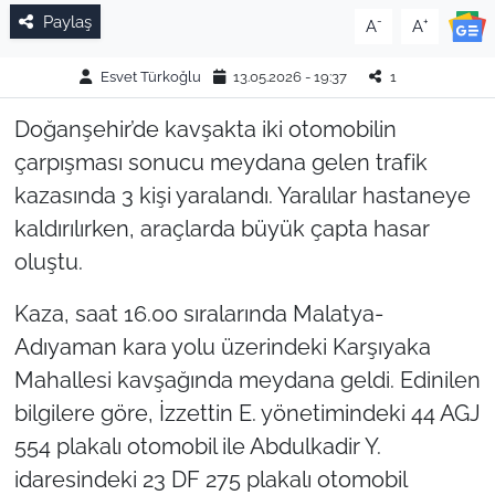
Paylaş
-
+
A
A
Esvet Türkoğlu
13.05.2026 - 19:37
1
Doğanşehir’de kavşakta iki otomobilin
çarpışması sonucu meydana gelen trafik
kazasında 3 kişi yaralandı. Yaralılar hastaneye
kaldırılırken, araçlarda büyük çapta hasar
oluştu.
Kaza, saat 16.00 sıralarında Malatya-
Adıyaman kara yolu üzerindeki Karşıyaka
Mahallesi kavşağında meydana geldi. Edinilen
bilgilere göre, İzzettin E. yönetimindeki 44 AGJ
554 plakalı otomobil ile Abdulkadir Y.
idaresindeki 23 DF 275 plakalı otomobil