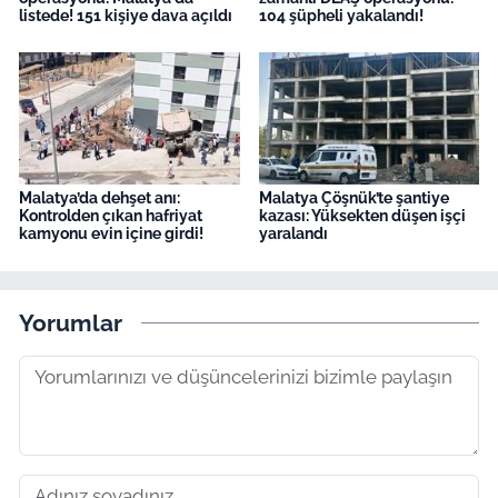
listede! 151 kişiye dava açıldı
104 şüpheli yakalandı!
Malatya’da dehşet anı:
Malatya Çöşnük’te şantiye
Kontrolden çıkan hafriyat
kazası: Yüksekten düşen işçi
kamyonu evin içine girdi!
yaralandı
Yorumlar