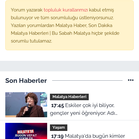
Yorum yazarak
topluluk kurallarımızı
kabul etmiş
bulunuyor ve tüm sorumluluğu üstleniyorsunuz.
Yazılan yorumlardan Malatya Haber, Son Dakika
Malatya Haberleri | Bu Sabah Malatya hiçbir şekilde
sorumlu tutulamaz.
Son Haberler
Malatya Haberleri
17:45
Eskiler çok iyi biliyor,
gençler yeni öğreniyor: Adı
Malatya yollarında yaşayan Güldal
Yaşam
Akşit kimdir?
17:19
Malatya'da bugün kimler