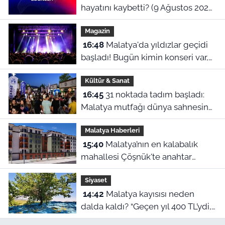
hayatını kaybetti? (9 Ağustos 2026
vefat listesi)
Magazin
16:48
Malatya'da yıldızlar geçidi
başladı! Bugün kimin konseri var,
Ceza ne zaman geliyor?
Kültür & Sanat
16:45
31 noktada tadım başladı:
Malatya mutfağı dünya sahnesine
çıkıyor
Malatya Haberleri
15:40
Malatya’nın en kalabalık
mahallesi Çöşnük'te anahtar
teslimi ne zaman?
Siyaset
14:42
Malatya kayısısı neden
dalda kaldı? “Geçen yıl 400 TL’ydi,
bu yıl 230 lira!”