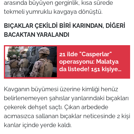
arasında büyüyen gerginlik, kısa sürede
tekmeli yumruklu kavgaya dönüştü.
BIÇAKLAR ÇEKİLDİ BİRİ KARINDAN, DİĞERİ
BACAKTAN YARALANDI
21 ilde "Casperlar"
operasyonu: Malatya
da listede! 151 kişiye
dava açıldı
Kavganın büyümesi üzerine kimliği henüz
belirlenemeyen şahıslar yanlarındaki bıçakları
çekerek dehşet saçtı. Çıkan arbedede
acımasızca sallanan bıçaklar neticesinde 2 kişi
kanlar içinde yerde kaldı.