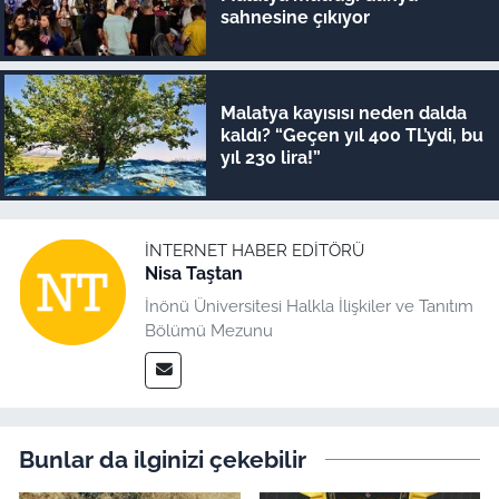
sahnesine çıkıyor
Malatya kayısısı neden dalda
kaldı? “Geçen yıl 400 TL’ydi, bu
yıl 230 lira!”
İNTERNET HABER EDITÖRÜ
Nisa Taştan
İnönü Üniversitesi Halkla İlişkiler ve Tanıtım
Bölümü Mezunu
Bunlar da ilginizi çekebilir