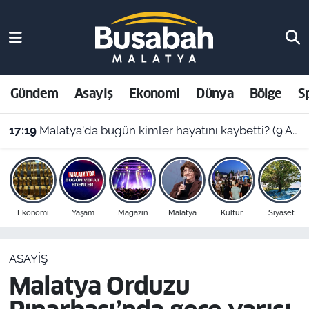
Gündem
Malatya Nöbetçi Eczaneler
Asayiş
Malatya Hava Durumu
Gündem
Asayiş
Ekonomi
Dünya
Bölge
S
Ekonomi
Malatya Namaz Vakitleri
17:19
Malatya'da bugün kimler hayatını kaybetti? (9 Ağustos 2026 vefat listesi)
Dünya
Malatya Trafik Yoğunluk Haritası
Bölge
Süper Lig Puan Durumu ve Fikstür
Ekonomi
Yaşam
Magazin
Malatya
Kültür
Siyaset
Spor
Tüm Manşetler
ASAYIŞ
Resmi İlanlar
Son Dakika Haberleri
Malatya Orduzu
Haber Arşivi