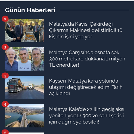
Günün Haberleri
1
Malatya’da Kayısı Çekirdeği
Çıkarma Makinesi geliştirildi! 16
kişinin işini yapıyor
2
Malatya Çarşısı’nda esnafa şok:
300 metrekare dükkana 1 milyon
TL önerdiler!
3
Kayseri-Malatya kara yolunda
ulaşımı değiştirecek adım: Tarih
açıklandı
4
Malatya Kale’de 22 ilin geçiş aksı
yenileniyor: D-300 ve sahil şeridi
için düğmeye basıldı!
5