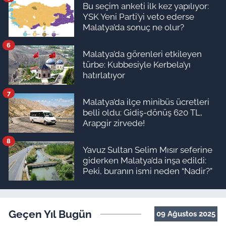
Bu seçim anketi ilk kez yapılıyor:
YSK Yeni Parti’yi veto ederse
Malatya’da sonuç ne olur?
6
Malatya’da görenleri etkileyen
türbe: Kubbesiyle Kerbela’yı
hatırlatıyor
7
Malatya’da ilçe minibüs ücretleri
belli oldu: Gidiş-dönüş 620 TL,
Arapgir zirvede!
8
Yavuz Sultan Selim Mısır seferine
giderken Malatya’da inşa edildi:
Peki, buranın ismi neden “Nadir?”
Geçen Yıl Bugün
09 Ağustos 2025