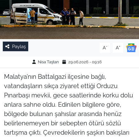
Paylaş
-
+
A
A
Nisa Taştan
29.06.2026 - 09:16
Malatya’nın Battalgazi ilçesine bağlı,
vatandaşların sıkça ziyaret ettiği Orduzu
Pınarbaşı mevkii, gece saatlerinde korku dolu
anlara sahne oldu. Edinilen bilgilere göre,
bölgede bulunan şahıslar arasında henüz
belirlenemeyen bir sebepten ötürü sözlü
tartışma çıktı. Çevredekilerin şaşkın bakışları