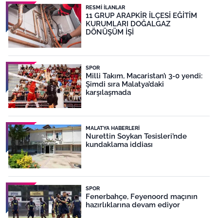
RESMI İLANLAR
11 GRUP ARAPKİR İLÇESİ EĞİTİM
KURUMLARI DOĞALGAZ
DÖNÜŞÜM İŞİ
SPOR
Milli Takım, Macaristan’ı 3-0 yendi:
Şimdi sıra Malatya’daki
karşılaşmada
MALATYA HABERLERI
Nurettin Soykan Tesisleri’nde
kundaklama iddiası
SPOR
Fenerbahçe, Feyenoord maçının
hazırlıklarına devam ediyor