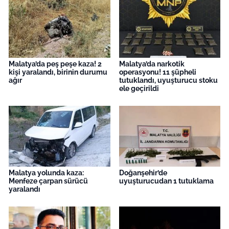
Malatya’da peş peşe kaza! 2
Malatya’da narkotik
kişi yaralandı, birinin durumu
operasyonu! 11 şüpheli
ağır
tutuklandı, uyuşturucu stoku
ele geçirildi
Malatya yolunda kaza:
Doğanşehir’de
Menfeze çarpan sürücü
uyuşturucudan 1 tutuklama
yaralandı