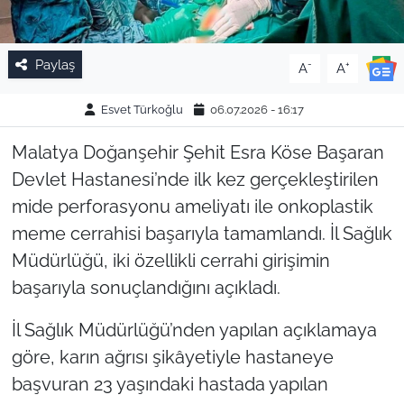
Paylaş
-
+
A
A
Esvet Türkoğlu
06.07.2026 - 16:17
Malatya Doğanşehir Şehit Esra Köse Başaran
Devlet Hastanesi’nde ilk kez gerçekleştirilen
mide perforasyonu ameliyatı ile onkoplastik
meme cerrahisi başarıyla tamamlandı. İl Sağlık
Müdürlüğü, iki özellikli cerrahi girişimin
başarıyla sonuçlandığını açıkladı.
İl Sağlık Müdürlüğü’nden yapılan açıklamaya
göre, karın ağrısı şikâyetiyle hastaneye
başvuran 23 yaşındaki hastada yapılan