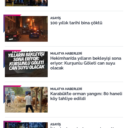
ASAYIŞ
100 yıllık tarihi bina çöktü
MALATYA HABERLERI
Hekimhan’da yılların bekleyişi sona
eriyor: Kurşunlu Göleti can suyu
olacak
MALATYA HABERLERI
Karabük’te orman yangını: 80 haneli
köy tahliye edildi
ASAYIŞ