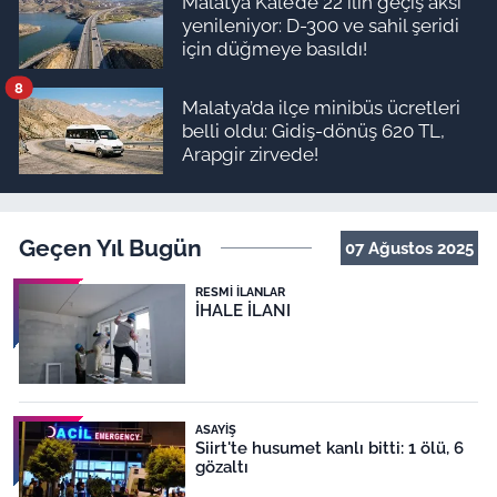
Malatya Kale’de 22 ilin geçiş aksı
yenileniyor: D-300 ve sahil şeridi
için düğmeye basıldı!
8
Malatya’da ilçe minibüs ücretleri
belli oldu: Gidiş-dönüş 620 TL,
Arapgir zirvede!
Geçen Yıl Bugün
07 Ağustos 2025
RESMI İLANLAR
İHALE İLANI
ASAYIŞ
Siirt'te husumet kanlı bitti: 1 ölü, 6
gözaltı