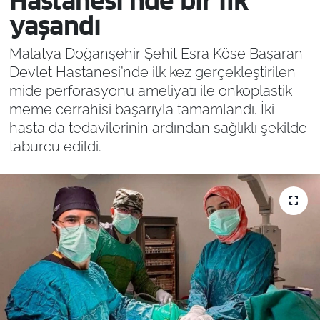
Hastanesi’nde bir ilk
yaşandı
Malatya Doğanşehir Şehit Esra Köse Başaran
Devlet Hastanesi’nde ilk kez gerçekleştirilen
mide perforasyonu ameliyatı ile onkoplastik
meme cerrahisi başarıyla tamamlandı. İki
hasta da tedavilerinin ardından sağlıklı şekilde
taburcu edildi.