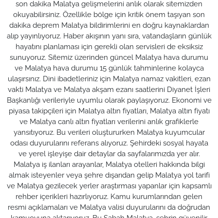
son dakika Malatya gelişmelerini anlık olarak sitemizden
okuyabilirsiniz. Özellikle bölge için kritik önem taşıyan son
dakika deprem Malatya bildirimlerini en doğru kaynaklardan
alıp yayınlıyoruz. Haber akışının yanı sıra, vatandaşların günlük
hayatını planlaması için gerekli olan servisleri de eksiksiz
sunuyoruz. Sitemiz üzerinden güncel Malatya hava durumu
ve Malatya hava durumu 15 günlük tahminlerine kolayca
ulaşırsınız. Dini ibadetleriniz için Malatya namaz vakitleri, ezan
vakti Malatya ve Malatya akşam ezanı saatlerini Diyanet İşleri
Başkanlığı verileriyle uyumlu olarak paylaşıyoruz. Ekonomi ve
piyasa takipçileri için Malatya altın fiyatları, Malatya altın fiyatı
ve Malatya canlı altın fiyatları verilerini anlık grafiklerle
yansıtıyoruz. Bu verileri oluştururken Malatya kuyumcular
odası duyurularını referans alıyoruz. Şehirdeki sosyal hayata
ve yerel işleyişe dair detaylar da sayfalarımızda yer alır.
Malatya iş ilanları arayanlar, Malatya otelleri hakkında bilgi
almak isteyenler veya şehre dışarıdan gelip Malatya yol tarifi
ve Malatya gezilecek yerler araştırması yapanlar için kapsamlı
rehber içerikleri hazırlıyoruz. Kamu kurumlarından gelen
resmi açıklamaları ve Malatya valisi duyurularını da doğrudan
kamuoyuna aktarıyoruz. Bu Sabah Malatya, şehrin güvenilir