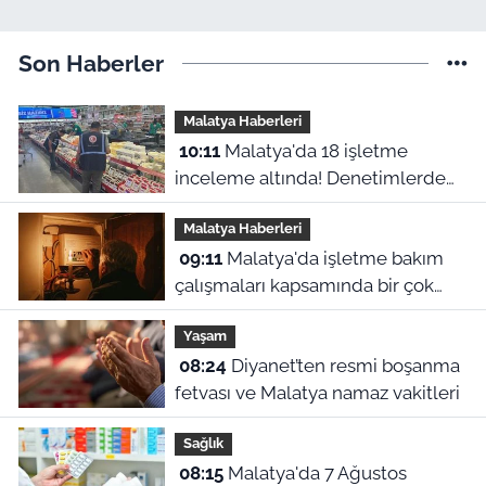
Son Haberler
Malatya Haberleri
10:11
Malatya'da 18 işletme
inceleme altında! Denetimlerde
544 bin liralık ceza kesildi
Malatya Haberleri
09:11
Malatya'da işletme bakım
çalışmaları kapsamında bir çok
ilçede planlı elektrik kesintileri
Yaşam
uygulanacak. Kesintilerin yap
08:24
Diyanet’ten resmi boşanma
fetvası ve Malatya namaz vakitleri
Sağlık
08:15
Malatya'da 7 Ağustos