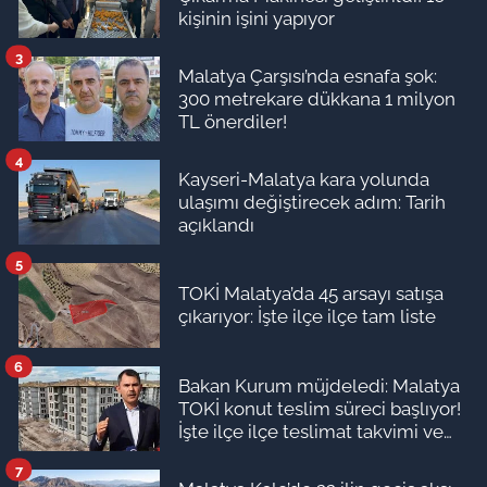
kişinin işini yapıyor
3
Malatya Çarşısı’nda esnafa şok:
300 metrekare dükkana 1 milyon
TL önerdiler!
4
Kayseri-Malatya kara yolunda
ulaşımı değiştirecek adım: Tarih
açıklandı
5
TOKİ Malatya’da 45 arsayı satışa
çıkarıyor: İşte ilçe ilçe tam liste
6
Bakan Kurum müjdeledi: Malatya
TOKİ konut teslim süreci başlıyor!
İşte ilçe ilçe teslimat takvimi ve
ödeme planı
7