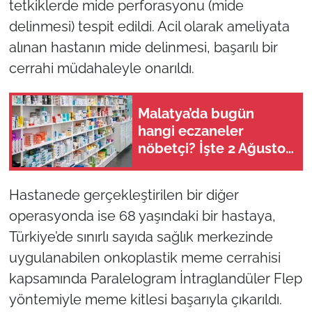
tetkiklerde mide perforasyonu (mide
delinmesi) tespit edildi. Acil olarak ameliyata
alınan hastanın mide delinmesi, başarılı bir
cerrahi müdahaleyle onarıldı.
Malatya’da bugün
hangi eczaneler
nöbetçi? İşte 2 Ağustos
2026 nöbetçi eczane
listesi
Hastanede gerçekleştirilen bir diğer
operasyonda ise 68 yaşındaki bir hastaya,
Türkiye’de sınırlı sayıda sağlık merkezinde
uygulanabilen onkoplastik meme cerrahisi
kapsamında Paralelogram İntraglandüler Flep
yöntemiyle meme kitlesi başarıyla çıkarıldı.