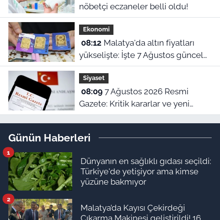
nöbetçi eczaneler belli oldu!
Ekonomi
08:12
Malatya'da altın fiyatları
yükselişte: İşte 7 Ağustos güncel
piyasa ekranı!
Siyaset
08:09
7 Ağustos 2026 Resmi
Gazete: Kritik kararlar ve yeni
yönetmelikler yürürlükte
Günün Haberleri
1
Dünyanın en sağlıklı gıdası seçildi:
Türkiye'de yetişiyor ama kimse
yüzüne bakmıyor
2
Malatya’da Kayısı Çekirdeği
Çıkarma Makinesi geliştirildi! 16