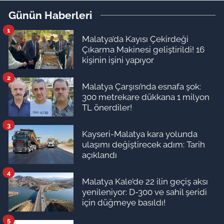
Gazete’de
Günün Haberleri
1
Malatya’da Kayısı Çekirdeği
Çıkarma Makinesi geliştirildi! 16
kişinin işini yapıyor
2
Malatya Çarşısı’nda esnafa şok:
300 metrekare dükkana 1 milyon
TL önerdiler!
3
Kayseri-Malatya kara yolunda
ulaşımı değiştirecek adım: Tarih
açıklandı
4
Malatya Kale’de 22 ilin geçiş aksı
yenileniyor: D-300 ve sahil şeridi
için düğmeye basıldı!
5