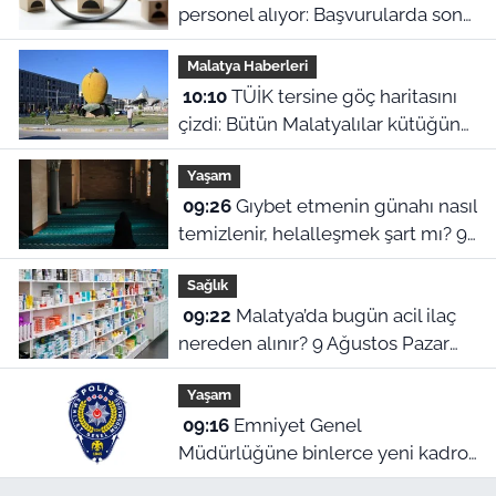
personel alıyor: Başvurularda son
gün bugün!
Malatya Haberleri
10:10
TÜİK tersine göç haritasını
çizdi: Bütün Malatyalılar kütüğüne
dönse Doğu’nun megakenti
Yaşam
oluyor!
09:26
Gıybet etmenin günahı nasıl
temizlenir, helalleşmek şart mı? 9
Ağustos Malatya ezan vakitleri
Sağlık
09:22
Malatya’da bugün acil ilaç
nereden alınır? 9 Ağustos Pazar
nöbetçi eczaneler
Yaşam
09:16
Emniyet Genel
Müdürlüğüne binlerce yeni kadro!
Cumhurbaşkanlığı Kararı Resmi