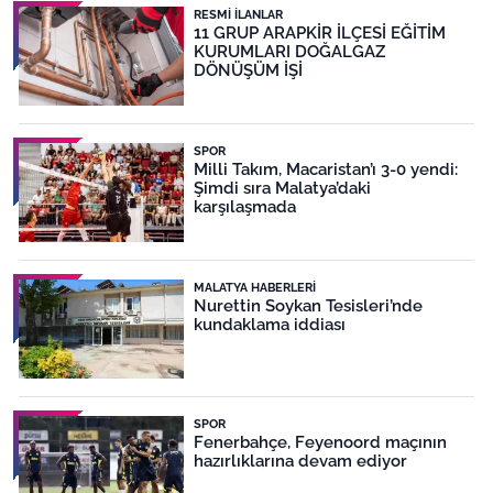
RESMI İLANLAR
11 GRUP ARAPKİR İLÇESİ EĞİTİM
KURUMLARI DOĞALGAZ
DÖNÜŞÜM İŞİ
SPOR
Milli Takım, Macaristan’ı 3-0 yendi:
Şimdi sıra Malatya’daki
karşılaşmada
MALATYA HABERLERI
Nurettin Soykan Tesisleri’nde
kundaklama iddiası
SPOR
Fenerbahçe, Feyenoord maçının
hazırlıklarına devam ediyor