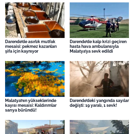
Darende’de asırlık mutfak
Darende’de kalp krizi geçiren
mesaisi: pekmez kazanları
hasta hava ambulansıyla
şifa için kaynıyor
Malatya’ya sevk edildi
Malatya’nın yükseklerinde
Darende’deki yangında sayılar
kayısı mesaisi: Kaldırımlar
değişti: 19 yaralı, 1 sevk!
sarıya büründü!