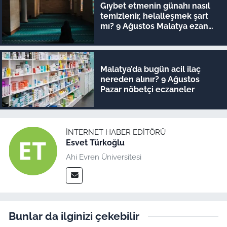
Gıybet etmenin günahı nasıl
temizlenir, helalleşmek şart
mı? 9 Ağustos Malatya ezan
vakitleri
Malatya’da bugün acil ilaç
nereden alınır? 9 Ağustos
Pazar nöbetçi eczaneler
İNTERNET HABER EDITÖRÜ
Esvet Türkoğlu
Ahi Evren Üniversitesi
Bunlar da ilginizi çekebilir