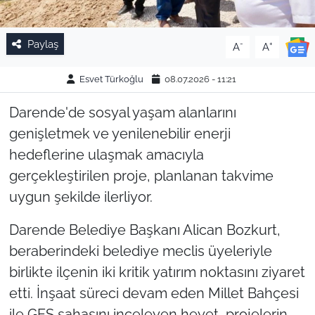
Paylaş
-
+
A
A
Esvet Türkoğlu
08.07.2026 - 11:21
Darende'de sosyal yaşam alanlarını
genişletmek ve yenilenebilir enerji
hedeflerine ulaşmak amacıyla
gerçekleştirilen proje, planlanan takvime
uygun şekilde ilerliyor.
Darende Belediye Başkanı Alican Bozkurt,
beraberindeki belediye meclis üyeleriyle
birlikte ilçenin iki kritik yatırım noktasını ziyaret
etti. İnşaat süreci devam eden Millet Bahçesi
ile GES sahasını inceleyen heyet, projelerin