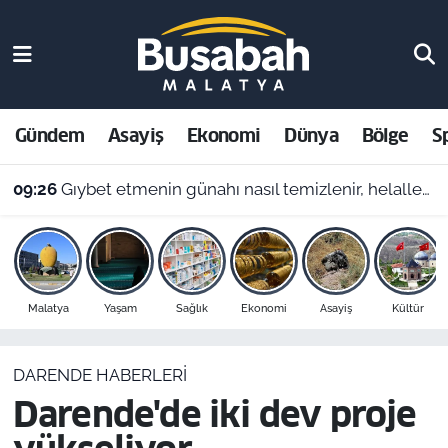
Gündem
Malatya Nöbetçi Eczaneler
Asayiş
Malatya Hava Durumu
Gündem
Asayiş
Ekonomi
Dünya
Bölge
S
Ekonomi
Malatya Namaz Vakitleri
09:26
Gıybet etmenin günahı nasıl temizlenir, helalleşmek şart mı? 9 Ağustos Malatya ezan vakitleri
Dünya
Malatya Trafik Yoğunluk Haritası
Bölge
Süper Lig Puan Durumu ve Fikstür
Malatya
Yaşam
Sağlık
Ekonomi
Asayiş
Kültür
Spor
Tüm Manşetler
DARENDE HABERLERI
Resmi İlanlar
Son Dakika Haberleri
Darende'de iki dev proje
Haber Arşivi