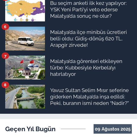
Bu seçim anketi ilk kez yapılıyor:
YSK Yeni Parti’yi veto ederse
Malatya’da sonuç ne olur?
6
Malatya’da ilçe minibüs ücretleri
belli oldu: Gidiş-dönüş 620 TL,
Arapgir zirvede!
7
Malatya’da görenleri etkileyen
türbe: Kubbesiyle Kerbela’yı
hatırlatıyor
8
Yavuz Sultan Selim Mısır seferine
giderken Malatya’da inşa edildi:
Peki, buranın ismi neden “Nadir?”
Geçen Yıl Bugün
09 Ağustos 2025