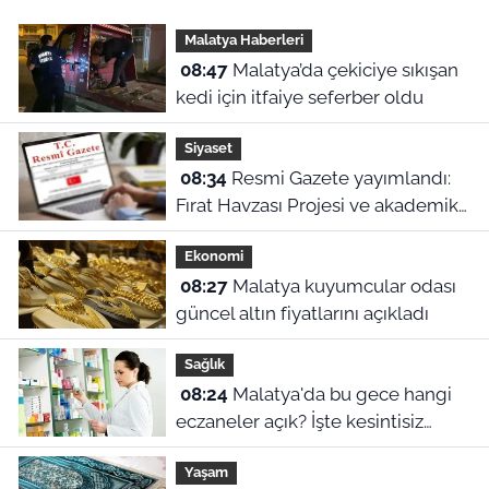
Malatya Haberleri
08:47
Malatya’da çekiciye sıkışan
kedi için itfaiye seferber oldu
Siyaset
08:34
Resmi Gazete yayımlandı:
Fırat Havzası Projesi ve akademik
personel alımları belli oldu
Ekonomi
08:27
Malatya kuyumcular odası
güncel altın fiyatlarını açıkladı
Sağlık
08:24
Malatya'da bu gece hangi
eczaneler açık? İşte kesintisiz
hizmet veren adresler
Yaşam