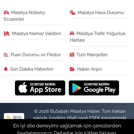
Malatya Nöbetçi
Malatya Hava Durumu
Eczaneler
Malatya Namaz Vakitleri
Malatya Trafik Yoğunluk
Haritası
Puan Durumu ve Fikstür
Tüm Manşetler
Son Dakika Haberleri
Haber Arşivi
© 2026 BuSabah Malatya Haber. Tüm hakları
RSS
saklıdır. İçerikler 5846 sayılı FSEK kapsamında
izinsiz kopyalanamaz.
En iyi site deneyimi sağlamak için çerezlerden
faydalanıyoruz. Detaylar için lütfen tıklayın.