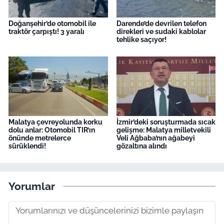
Doğanşehir’de otomobil ile
Darende’de devrilen telefon
traktör çarpıştı! 3 yaralı
direkleri ve sudaki kablolar
tehlike saçıyor!
Malatya çevreyolunda korku
İzmir’deki soruşturmada sıcak
dolu anlar: Otomobil TIR’ın
gelişme: Malatya milletvekili
önünde metrelerce
Veli Ağbaba’nın ağabeyi
sürüklendi!
gözaltına alındı
Yorumlar