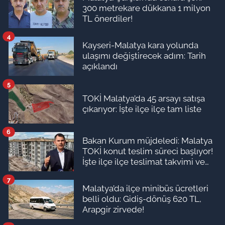
300 metrekare dükkana 1 milyon
TL önerdiler!
4
Kayseri-Malatya kara yolunda
ulaşımı değiştirecek adım: Tarih
açıklandı
5
TOKİ Malatya’da 45 arsayı satışa
çıkarıyor: İşte ilçe ilçe tam liste
6
Bakan Kurum müjdeledi: Malatya
TOKİ konut teslim süreci başlıyor!
İşte ilçe ilçe teslimat takvimi ve
ödeme planı
7
Malatya’da ilçe minibüs ücretleri
belli oldu: Gidiş-dönüş 620 TL,
Arapgir zirvede!