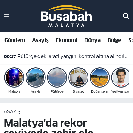
Gündem
Malatya Nöbetçi Eczaneler
Asayiş
Malatya Hava Durumu
Gündem
Asayiş
Ekonomi
Dünya
Bölge
S
Ekonomi
Malatya Namaz Vakitleri
00:17
Pütürge'deki arazi yangını kontrol altına alındı! Vali Yavuz'dan çağrı
Dünya
Malatya Trafik Yoğunluk Haritası
Bölge
Süper Lig Puan Durumu ve Fikstür
Malatya
Asayiş
Pütürge
Siyaset
Doğanşehir
Yeşilyurtspor
Spor
Tüm Manşetler
ASAYIŞ
Resmi İlanlar
Son Dakika Haberleri
Malatya’da rekor
Haber Arşivi