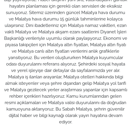
hayatını planlaması için gerekli olan servisleri de eksiksiz
sunuyoruz. Sitemiz üzerinden güncel Malatya hava durumu
ve Malatya hava durumu 15 günlük tahminlerine kolayca
ulaşırsınız. Dini ibadetleriniz için Malatya namaz vakitleri, ezan
vakti Malatya ve Malatya akşam ezanı saatlerini Diyanet İşleri
Başkanlığı verileriyle uyumlu olarak paylaşıyoruz. Ekonomi ve
piyasa takipçileri için Malatya altın fiyatları, Malatya altın fiyatı
ve Malatya canlı altın fiyatları verilerini anlık grafiklerle
yansıtıyoruz. Bu verileri oluştururken Malatya kuyumcular
odası duyurularını referans alıyoruz. Şehirdeki sosyal hayata
ve yerel işleyişe dair detaylar da sayfalarımızda yer alır.
Malatya iş ilanları arayanlar, Malatya otelleri hakkında bilgi
almak isteyenler veya şehre dışarıdan gelip Malatya yol tarifi
ve Malatya gezilecek yerler araştırması yapanlar için kapsamlı
rehber içerikleri hazırlıyoruz. Kamu kurumlarından gelen
resmi açıklamaları ve Malatya valisi duyurularını da doğrudan
kamuoyuna aktarıyoruz. Bu Sabah Malatya, şehrin güvenilir
dijital haber ve bilgi kaynağı olarak yayın hayatına devam
ediyor.