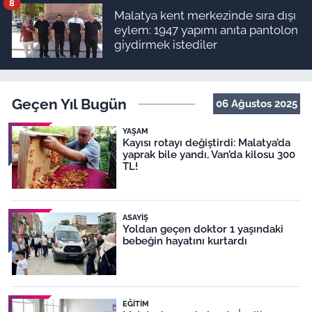
8
Malatya kent merkezinde sıra dışı
eylem: 1947 yapımı anıta pantolon
giydirmek istediler
Geçen Yıl Bugün
06 Ağustos 2025
YAŞAM
Kayısı rotayı değiştirdi: Malatya’da
yaprak bile yandı, Van’da kilosu 300
TL!
ASAYIŞ
Yoldan geçen doktor 1 yaşındaki
bebeğin hayatını kurtardı
EĞITIM