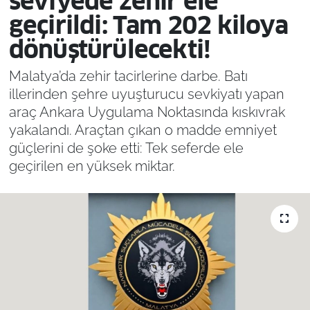
seviyede zehir ele
geçirildi: Tam 202 kiloya
dönüştürülecekti!
Malatya’da zehir tacirlerine darbe. Batı
illerinden şehre uyuşturucu sevkiyatı yapan
araç Ankara Uygulama Noktasında kıskıvrak
yakalandı. Araçtan çıkan o madde emniyet
güçlerini de şoke etti: Tek seferde ele
geçirilen en yüksek miktar.