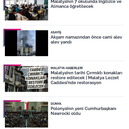
Malatya’nın 7 okulunda İngilizce ve
Almanca öğretilecek
ASAYIŞ
Akşam namazından önce cami alev
alev yandı
MALATYA HABERLERI
Malatya’nın tarihi Çırmıktı konakları
restore edilecek | Malatya Lezzet
Caddesi’nde restorasyon
DÜNYA
Polonya’nın yeni Cumhurbaşkanı
Nawrocki oldu