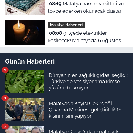
08:19
Malatya namaz vakitleri ve
tövbe ederken okunacak dualar
Malatya Haberleri
08:08
9 ilçede elektrikler
kesilecek! Malatya’da 6 Ağustos
elektrik kesintileri
Günün Haberleri
1
Dünyanın en sağlıklı gıdası seçildi:
Türkiye'de yetişiyor ama kimse
yüzüne bakmıyor
2
Malatya’da Kayısı Çekirdeği
Çıkarma Makinesi geliştirildi! 16
kişinin işini yapıyor
3
Malatya Çarşısı’nda esnafa şok: