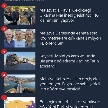
1
Malatya’da Kayısı Çekirdeği
Çıkarma Makinesi geliştirildi! 16
kişinin işini yapıyor
2
Malatya Çarşısı’nda esnafa şok:
300 metrekare dükkana 1 milyon
TL önerdiler!
3
Kayseri-Malatya kara yolunda
ulaşımı değiştirecek adım: Tarih
açıklandı
4
Malatya Kale’de 22 ilin geçiş aksı
yenileniyor: D-300 ve sahil şeridi
için düğmeye basıldı!
5
Bu seçim anketi ilk kez yapılıyor:
YSK Yeni Parti’yi veto ederse