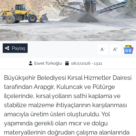
Paylaş
-
+
A
A
Esvet Türkoğlu
08.07.2026 - 13:21
Büyükşehir Belediyesi Kırsal Hizmetler Dairesi
tarafından Arapgir, Kuluncak ve Pütürge
ilçelerinde, kırsal yolların sathi kaplama ve
stabilize malzeme ihtiyaçlarının karşılanması
amacıyla üretim üsleri oluşturuldu. Yol
yapımında gerekli olan mıcır ve dolgu
materyallerinin doğrudan çalışma alanlarında