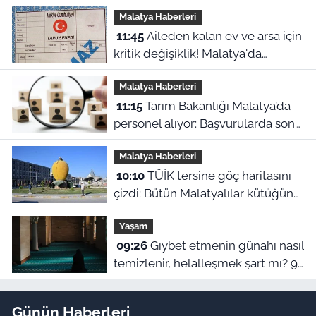
aylık başvuru süresi başladı!
Malatya Haberleri
11:45
Aileden kalan ev ve arsa için
kritik değişiklik! Malatya'da
mirasçılar ne yapacak?
Malatya Haberleri
11:15
Tarım Bakanlığı Malatya’da
personel alıyor: Başvurularda son
gün bugün!
Malatya Haberleri
10:10
TÜİK tersine göç haritasını
çizdi: Bütün Malatyalılar kütüğüne
dönse Doğu’nun megakenti
Yaşam
oluyor!
09:26
Gıybet etmenin günahı nasıl
temizlenir, helalleşmek şart mı? 9
Ağustos Malatya ezan vakitleri
Günün Haberleri