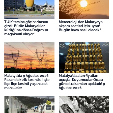
TÜİK tersine göç haritasını
Meteoroloji’den Malatya’ya
çizdi: Bütün Malatyalılar
akşam saatleri için uyarı!
kütüğüne dönse Doğu’nun
Bugün hava nasıl olacak?
megakenti oluyor!
Malatya’da 9 Ağustos 2026
Malatya’da altın fiyatları
Pazar elektrik kesintisi! İşte
uçuşta: Kuyumcular Odası
ilçe ilçe kesinti yaşanacak
güncel rakamları açıkladı! 9
mahalleler
Ağustos 2026