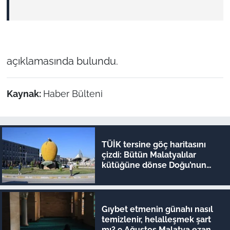
açıklamasında bulundu.
Kaynak:
Haber Bülteni
TÜİK tersine göç haritasını
çizdi: Bütün Malatyalılar
kütüğüne dönse Doğu’nun
megakenti oluyor!
Gıybet etmenin günahı nasıl
temizlenir, helalleşmek şart
mı? 9 Ağustos Malatya ezan