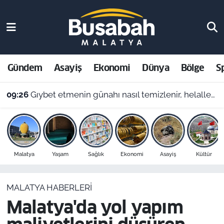
Gündem
Malatya Nöbetçi Eczaneler
Asayiş
Malatya Hava Durumu
Gündem
Asayiş
Ekonomi
Dünya
Bölge
S
Ekonomi
Malatya Namaz Vakitleri
09:26
Gıybet etmenin günahı nasıl temizlenir, helalleşmek şart mı? 9 Ağustos Malatya ezan vakitleri
Dünya
Malatya Trafik Yoğunluk Haritası
Bölge
Süper Lig Puan Durumu ve Fikstür
Malatya
Yaşam
Sağlık
Ekonomi
Asayiş
Kültür
Spor
Tüm Manşetler
MALATYA HABERLERI
Resmi İlanlar
Son Dakika Haberleri
Malatya'da yol yapım
Haber Arşivi