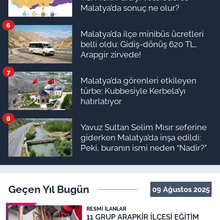
Malatya’da sonuç ne olur?
6
Malatya’da ilçe minibüs ücretleri
belli oldu: Gidiş-dönüş 620 TL,
Arapgir zirvede!
7
Malatya’da görenleri etkileyen
türbe: Kubbesiyle Kerbela’yı
hatırlatıyor
8
Yavuz Sultan Selim Mısır seferine
giderken Malatya’da inşa edildi:
Peki, buranın ismi neden “Nadir?”
Geçen Yıl Bugün
09 Ağustos 2025
RESMI İLANLAR
11 GRUP ARAPKİR İLÇESİ EĞİTİM