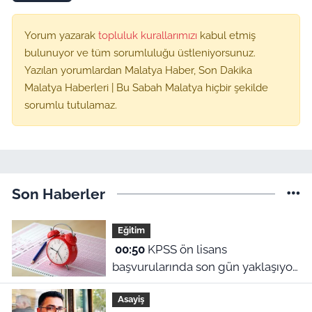
Yorum yazarak
topluluk kurallarımızı
kabul etmiş
bulunuyor ve tüm sorumluluğu üstleniyorsunuz.
Yazılan yorumlardan Malatya Haber, Son Dakika
Malatya Haberleri | Bu Sabah Malatya hiçbir şekilde
sorumlu tutulamaz.
Son Haberler
Eğitim
00:50
KPSS ön lisans
başvurularında son gün yaklaşıyor:
2026 başvuru tarihleri ve sınav
Asayiş
ücreti ne?