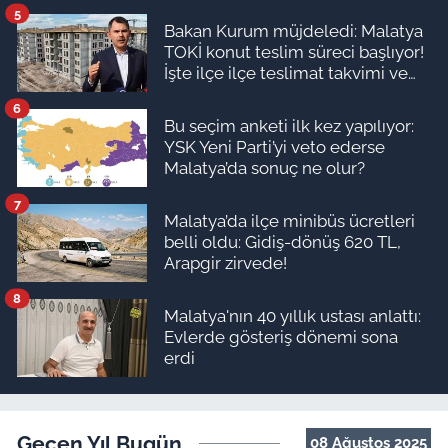
5
Bakan Kurum müjdeledi: Malatya
TOKİ konut teslim süreci başlıyor!
İşte ilçe ilçe teslimat takvimi ve
ödeme planı
6
Bu seçim anketi ilk kez yapılıyor:
YSK Yeni Parti’yi veto ederse
Malatya’da sonuç ne olur?
7
Malatya’da ilçe minibüs ücretleri
belli oldu: Gidiş-dönüş 620 TL,
Arapgir zirvede!
8
Malatya'nın 40 yıllık ustası anlattı:
Evlerde gösteriş dönemi sona
erdi
Geçen Yıl Bugün
08 Ağustos 2025