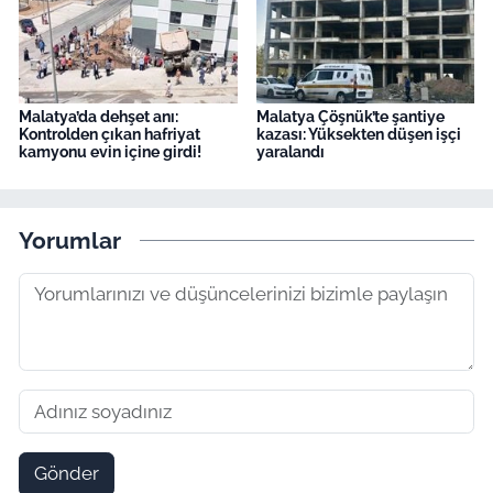
Malatya’da dehşet anı:
Malatya Çöşnük’te şantiye
Kontrolden çıkan hafriyat
kazası: Yüksekten düşen işçi
kamyonu evin içine girdi!
yaralandı
Yorumlar
Gönder