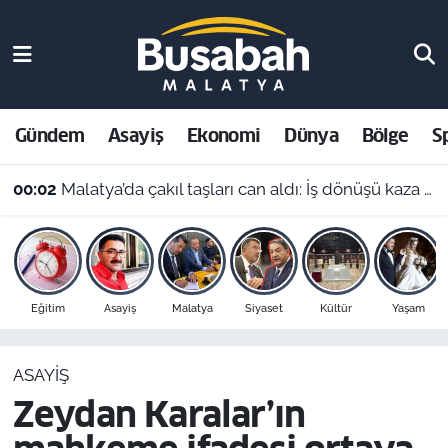
Gündem
Malatya Nöbetçi Eczaneler
Asayiş
Malatya Hava Durumu
Gündem
Asayiş
Ekonomi
Dünya
Bölge
S
Ekonomi
Malatya Namaz Vakitleri
00:02
Malatya’da çakıl taşları can aldı: İş dönüşü kaza yapan motosikletli hayatını kaybetti
Dünya
Malatya Trafik Yoğunluk Haritası
Bölge
Süper Lig Puan Durumu ve Fikstür
Eğitim
Asayiş
Malatya
Siyaset
Kültür
Yaşam
Spor
Tüm Manşetler
ASAYIŞ
Resmi İlanlar
Son Dakika Haberleri
Zeydan Karalar’ın
Haber Arşivi