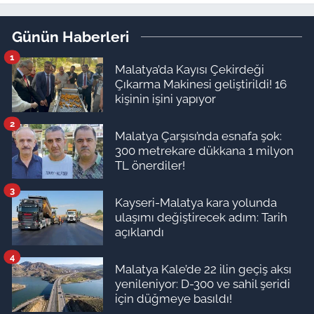
yapılıyormuş
Günün Haberleri
1
Malatya’da Kayısı Çekirdeği
Çıkarma Makinesi geliştirildi! 16
kişinin işini yapıyor
2
Malatya Çarşısı’nda esnafa şok:
300 metrekare dükkana 1 milyon
TL önerdiler!
3
Kayseri-Malatya kara yolunda
ulaşımı değiştirecek adım: Tarih
açıklandı
4
Malatya Kale’de 22 ilin geçiş aksı
yenileniyor: D-300 ve sahil şeridi
için düğmeye basıldı!