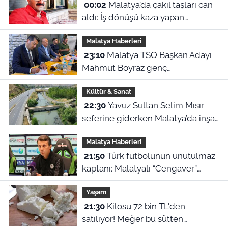
00:02
Malatya’da çakıl taşları can
aldı: İş dönüşü kaza yapan
motosikletli hayatını kaybetti
Malatya Haberleri
23:10
Malatya TSO Başkan Adayı
Mahmut Boyraz genç
girişimcilerle buluştu
Kültür & Sanat
22:30
Yavuz Sultan Selim Mısır
seferine giderken Malatya’da inşa
edildi: Peki, buranın ismi neden
Malatya Haberleri
“Nadir?”
21:50
Türk futbolunun unutulmaz
kaptanı: Malatyalı “Cengaver”
Bülent Korkmaz’ın ilham veren
Yaşam
hikayesi
21:30
Kilosu 72 bin TL'den
satılıyor! Meğer bu sütten