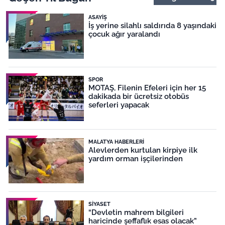
ASAYIŞ
İş yerine silahlı saldırıda 8 yaşındaki
çocuk ağır yaralandı
SPOR
MOTAŞ, Filenin Efeleri için her 15
dakikada bir ücretsiz otobüs
seferleri yapacak
MALATYA HABERLERI
Alevlerden kurtulan kirpiye ilk
yardım orman işçilerinden
SIYASET
“Devletin mahrem bilgileri
haricinde şeffaflık esas olacak”