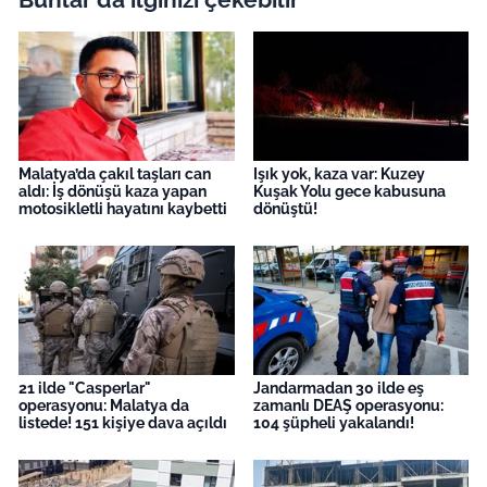
Malatya’da çakıl taşları can
Işık yok, kaza var: Kuzey
aldı: İş dönüşü kaza yapan
Kuşak Yolu gece kabusuna
motosikletli hayatını kaybetti
dönüştü!
21 ilde "Casperlar"
Jandarmadan 30 ilde eş
operasyonu: Malatya da
zamanlı DEAŞ operasyonu:
listede! 151 kişiye dava açıldı
104 şüpheli yakalandı!