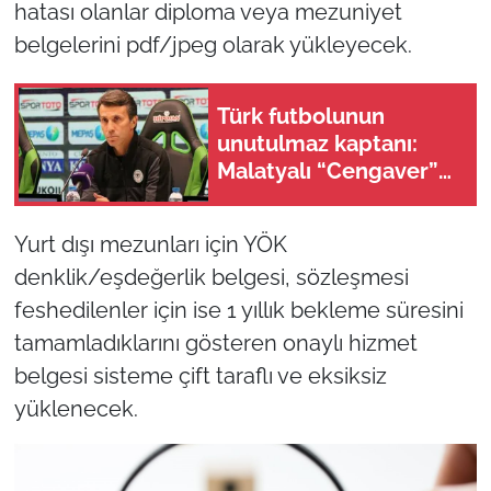
hatası olanlar diploma veya mezuniyet
belgelerini pdf/jpeg olarak yükleyecek.
Türk futbolunun
unutulmaz kaptanı:
Malatyalı “Cengaver”
Bülent Korkmaz’ın
ilham veren hikayesi
Yurt dışı mezunları için YÖK
denklik/eşdeğerlik belgesi, sözleşmesi
feshedilenler için ise 1 yıllık bekleme süresini
tamamladıklarını gösteren onaylı hizmet
belgesi sisteme çift taraflı ve eksiksiz
yüklenecek.