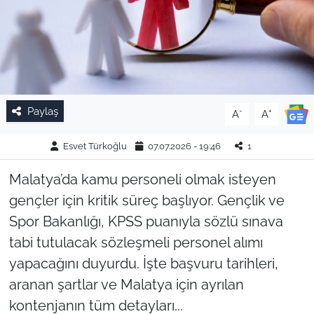
Paylaş
-
+
A
A
Esvet Türkoğlu
07.07.2026 - 19:46
1
Malatya’da kamu personeli olmak isteyen
gençler için kritik süreç başlıyor. Gençlik ve
Spor Bakanlığı, KPSS puanıyla sözlü sınava
tabi tutulacak sözleşmeli personel alımı
yapacağını duyurdu. İşte başvuru tarihleri,
aranan şartlar ve Malatya için ayrılan
kontenjanın tüm detayları...