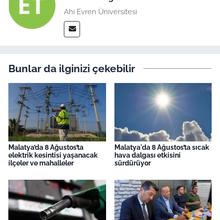
Ahi Evren Üniversitesi
Bunlar da ilginizi çekebilir
Malatya’da 8 Ağustos’ta
Malatya'da 8 Ağustos’ta sıcak
elektrik kesintisi yaşanacak
hava dalgası etkisini
ilçeler ve mahalleler
sürdürüyor