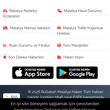
Malatya Nöbetçi
Malatya Hava Durumu
Eczaneler
Malatya Namaz Vakitleri
Malatya Trafik Yoğunluk
Haritası
Puan Durumu ve Fikstür
Tüm Manşetler
Son Dakika Haberleri
Haber Arşivi
© 2026 BuSabah Malatya Haber. Tüm hakları
RSS
saklıdır. İçerikler 5846 sayılı FSEK kapsamında
izinsiz kopyalanamaz.
En iyi site deneyimi sağlamak için çerezlerden
faydalanıyoruz. Detaylar için lütfen tıklayın.