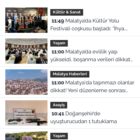
Kültür & Sanat
11:49
Malatya’da Kültür Yolu
Festivali coşkusu başladı: "İhya,
inşa ve kültürle normalleşiyoruz"
Yaşam
11:00
Malatya’da evlilik yaşı
yükseldi, boşanma verileri dikkat
çekti
Malatya Haberleri
11:00
Malatya'da taşınmazı olanlar
dikkat! Yeni düzenleme sonrası
gözler 2027 hesaplamalarına
Asayiş
çevrildi
10:41
Doğanşehir’de
uyuşturucudan 1 tutuklama
Yaşam