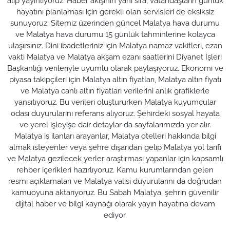
alıp yayınlıyoruz. Haber akışının yanı sıra, vatandaşların günlük
hayatını planlaması için gerekli olan servisleri de eksiksiz
sunuyoruz. Sitemiz üzerinden güncel Malatya hava durumu
ve Malatya hava durumu 15 günlük tahminlerine kolayca
ulaşırsınız. Dini ibadetleriniz için Malatya namaz vakitleri, ezan
vakti Malatya ve Malatya akşam ezanı saatlerini Diyanet İşleri
Başkanlığı verileriyle uyumlu olarak paylaşıyoruz. Ekonomi ve
piyasa takipçileri için Malatya altın fiyatları, Malatya altın fiyatı
ve Malatya canlı altın fiyatları verilerini anlık grafiklerle
yansıtıyoruz. Bu verileri oluştururken Malatya kuyumcular
odası duyurularını referans alıyoruz. Şehirdeki sosyal hayata
ve yerel işleyişe dair detaylar da sayfalarımızda yer alır.
Malatya iş ilanları arayanlar, Malatya otelleri hakkında bilgi
almak isteyenler veya şehre dışarıdan gelip Malatya yol tarifi
ve Malatya gezilecek yerler araştırması yapanlar için kapsamlı
rehber içerikleri hazırlıyoruz. Kamu kurumlarından gelen
resmi açıklamaları ve Malatya valisi duyurularını da doğrudan
kamuoyuna aktarıyoruz. Bu Sabah Malatya, şehrin güvenilir
dijital haber ve bilgi kaynağı olarak yayın hayatına devam
ediyor.