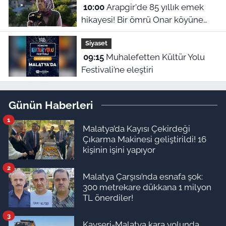
10:00
Arapgir'de 85 yıllık emek
hikayesi! Bir ömrü Onar köyüne
adadı
Siyaset
09:15
Muhalefetten Kültür Yolu
Festivali’ne eleştiri
Günün Haberleri
1
Malatya’da Kayısı Çekirdeği
Çıkarma Makinesi geliştirildi! 16
kişinin işini yapıyor
2
Malatya Çarşısı’nda esnafa şok:
300 metrekare dükkana 1 milyon
TL önerdiler!
3
Kayseri-Malatya kara yolunda