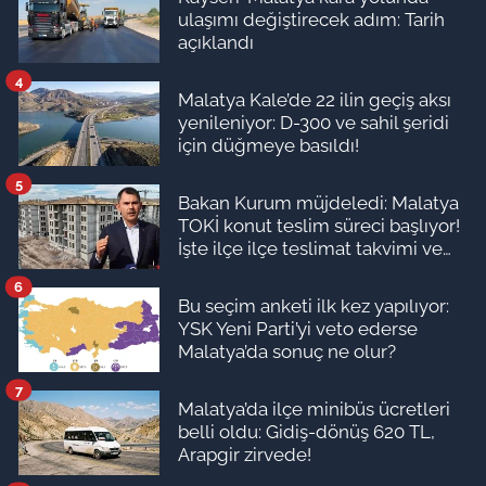
ulaşımı değiştirecek adım: Tarih
açıklandı
4
Malatya Kale’de 22 ilin geçiş aksı
yenileniyor: D-300 ve sahil şeridi
için düğmeye basıldı!
5
Bakan Kurum müjdeledi: Malatya
TOKİ konut teslim süreci başlıyor!
İşte ilçe ilçe teslimat takvimi ve
ödeme planı
6
Bu seçim anketi ilk kez yapılıyor:
YSK Yeni Parti’yi veto ederse
Malatya’da sonuç ne olur?
7
Malatya’da ilçe minibüs ücretleri
belli oldu: Gidiş-dönüş 620 TL,
Arapgir zirvede!