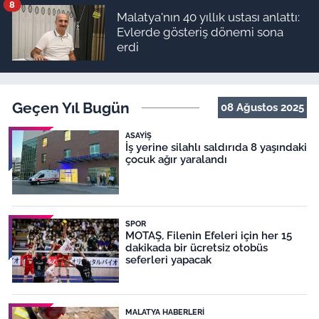
8
Malatya'nın 40 yıllık ustası anlattı:
Evlerde gösteriş dönemi sona
erdi
Geçen Yıl Bugün
08 Ağustos 2025
ASAYIŞ
İş yerine silahlı saldırıda 8 yaşındaki
çocuk ağır yaralandı
SPOR
MOTAŞ, Filenin Efeleri için her 15
dakikada bir ücretsiz otobüs
seferleri yapacak
MALATYA HABERLERI