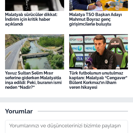
Malatyalı sürücüler dikkat:
Malatya TSO Başkan Adayı
İndirim için kritik haber
Mahmut Boyraz genç
açıklandı
girişimcilerle buluştu
Yavuz Sultan Selim Mısır
Türk futbolunun unutulmaz
seferine giderken Malatya’da
kaptanı: Malatyalı “Cengaver”
inşa edildi: Peki, buranın ismi
Bülent Korkmaz’ın ilham
neden “Nadir?”
veren hikayesi
Yorumlar