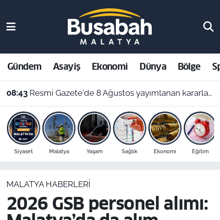
Gündem
Malatya Nöbetçi Eczaneler
Asayiş
Malatya Hava Durumu
Gündem
Asayiş
Ekonomi
Dünya
Bölge
S
Ekonomi
Malatya Namaz Vakitleri
08:43
Resmi Gazete'de 8 Ağustos yayımlanan kararlar belli oldu
Dünya
Malatya Trafik Yoğunluk Haritası
Bölge
Süper Lig Puan Durumu ve Fikstür
Siyaset
Malatya
Yaşam
Sağlık
Ekonomi
Eğitim
Spor
Tüm Manşetler
MALATYA HABERLERI
Resmi İlanlar
Son Dakika Haberleri
2026 GSB personel alımı:
Haber Arşivi