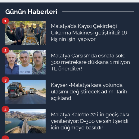
Günün Haberleri
1
Malatya’da Kayısı Çekirdeği
Çıkarma Makinesi geliştirildi! 16
kişinin işini yapıyor
2
Malatya Çarşısı’nda esnafa şok:
300 metrekare dükkana 1 milyon
TL önerdiler!
3
Kayseri-Malatya kara yolunda
ulaşımı değiştirecek adım: Tarih
açıklandı
4
Malatya Kale’de 22 ilin geçiş aksı
yenileniyor: D-300 ve sahil şeridi
için düğmeye basıldı!
5