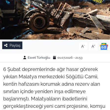
Paylaş
-
+
A
A
Esvet Türkoğlu
01.07.2026 - 21:53
6 Şubat depremlerinde ağır hasar görerek
yıkılan Malatya merkezdeki Söğütlü Camii,
kentin hafızasını korumak adına rezerv alan
sınırları içinde yeniden inşa edilmeye
başlanmıştı. Malatyalıların ibadetlerini
gerçekleştireceği yeni cami projesine, komşu