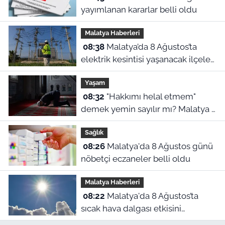
yayımlanan kararlar belli oldu
Malatya Haberleri
08:38
Malatya’da 8 Ağustos’ta
elektrik kesintisi yaşanacak ilçeler
ve mahalleler
Yaşam
08:32
"Hakkımı helal etmem"
demek yemin sayılır mı? Malatya 8
Ağustos namaz vakitleri
Sağlık
08:26
Malatya'da 8 Ağustos günü
nöbetçi eczaneler belli oldu
Malatya Haberleri
08:22
Malatya'da 8 Ağustos’ta
sıcak hava dalgası etkisini
sürdürüyor