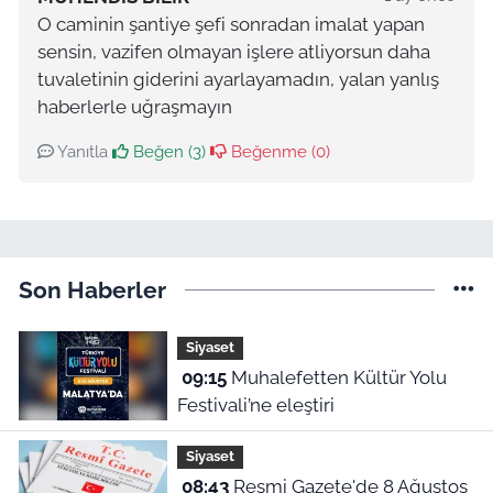
O caminin şantiye şefi sonradan imalat yapan
sensin, vazifen olmayan işlere atliyorsun daha
tuvaletinin giderini ayarlayamadın, yalan yanlış
haberlerle uğraşmayın
Yanıtla
Beğen (
3
)
Beğenme (
0
)
Son Haberler
Siyaset
09:15
Muhalefetten Kültür Yolu
Festivali’ne eleştiri
Siyaset
08:43
Resmi Gazete'de 8 Ağustos