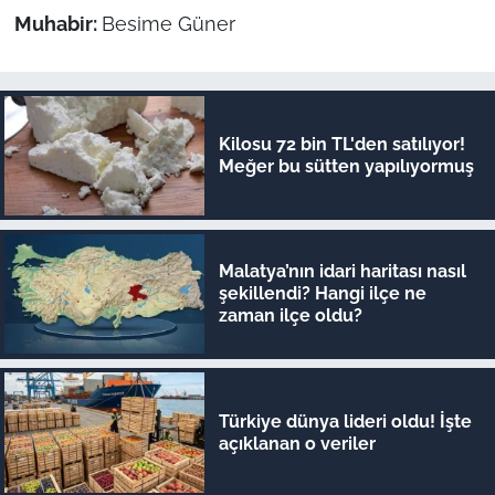
Muhabir:
Besime Güner
Kilosu 72 bin TL'den satılıyor!
Meğer bu sütten yapılıyormuş
Malatya’nın idari haritası nasıl
şekillendi? Hangi ilçe ne
zaman ilçe oldu?
Türkiye dünya lideri oldu! İşte
açıklanan o veriler