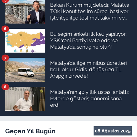
Bakan Kurum müjdeledi: Malatya
TOKİ konut teslim süreci başlıyor!
İşte ilçe ilçe teslimat takvimi ve
ödeme planı
6
Bu seçim anketi ilk kez yapılıyor:
YSK Yeni Parti’yi veto ederse
Malatya’da sonuç ne olur?
7
Malatya’da ilçe minibüs ücretleri
belli oldu: Gidiş-dönüş 620 TL,
Arapgir zirvede!
8
Malatya'nın 40 yıllık ustası anlattı:
Evlerde gösteriş dönemi sona
erdi
Geçen Yıl Bugün
08 Ağustos 2025