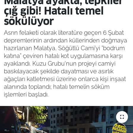
Malatya ayakta, tepkiler
çığ gibi! Hatalı temel
sökülüyor
Asrın felaketi olarak literatüre geçen 6 Şubat
depremlerinin ardından küllerinden doğmaya
hazırlanan Malatya, Söğütlü Cami’yi "bodrum
katına" çeviren hatalı kot uygulamasına karşı
ayaklandı. Kuzu Grubu'nun projeyi camiyi
baskılayacak şekilde dayatması ve asırlık
ağaçları katletmesi üzerine onlarca kişi inşaat
alanında toplandı; hatalı temelin söküm
işlemleri başladı.