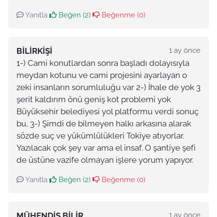
Yanıtla
Beğen (
2
)
Beğenme (
0
)
BILIRKIŞI
1 ay önce
1-) Cami konutlardan sonra başladı dolayısıyla
meydan kotunu ve cami projesini ayarlayan o
zeki insanların sorumluluğu var 2-) İhale de yok 3
şerit kaldırım önü geniş kot problemi yok
Büyüksehir belediyesi yol platformu verdi sonuç
bu, 3-) Şimdi de bilmeyen halkı arkasına alarak
sözde suç ve yükümlülükleri Tokiye atıyorlar.
Yazılacak çok şey var ama el insaf. O şantiye şefi
de üstüne vazife olmayan işlere yorum yapıyor.
Yanıtla
Beğen (
2
)
Beğenme (
0
)
MÜHENDIS BILIR
1 ay önce