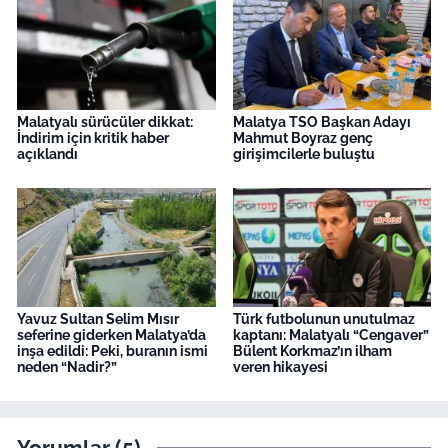
Malatyalı sürücüler dikkat:
Malatya TSO Başkan Adayı
İndirim için kritik haber
Mahmut Boyraz genç
açıklandı
girişimcilerle buluştu
Yavuz Sultan Selim Mısır
Türk futbolunun unutulmaz
seferine giderken Malatya’da
kaptanı: Malatyalı “Cengaver”
inşa edildi: Peki, buranın ismi
Bülent Korkmaz’ın ilham
neden “Nadir?”
veren hikayesi
Yorumlar (5)