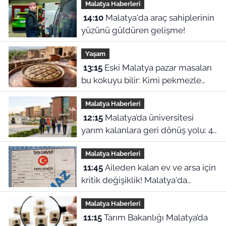
Malatya Haberleri
14:10
Malatya'da araç sahiplerinin
yüzünü güldüren gelişme!
Yaşam
13:15
Eski Malatya pazar masaları
bu kokuyu bilir: Kimi pekmezle
yedi kimi yağla, işte o harle
Malatya Haberleri
12:15
Malatya’da üniversitesi
yarım kalanlara geri dönüş yolu: 4
aylık başvuru süresi başladı!
Malatya Haberleri
11:45
Aileden kalan ev ve arsa için
kritik değişiklik! Malatya'da
mirasçılar ne yapacak?
Malatya Haberleri
11:15
Tarım Bakanlığı Malatya’da