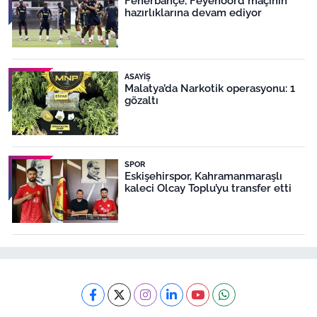
Fenerbahçe, Feyenoord maçının
hazırlıklarına devam ediyor
ASAYIŞ
Malatya’da Narkotik operasyonu: 1
gözaltı
SPOR
Eskişehirspor, Kahramanmaraşlı
kaleci Olcay Toplu’yu transfer etti