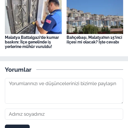
Malatya Battalgazi’de kumar
Bahçebaşı, Malatya’nın 15’inci
baskını: İlçe genelinde iş
ilçesi mi olacak? İşte cevabı
yerlerine mühür vuruldu!
Yorumlar