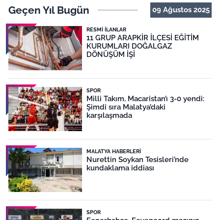
Geçen Yıl Bugün
09 Ağustos 2025
RESMI İLANLAR
11 GRUP ARAPKİR İLÇESİ EĞİTİM
KURUMLARI DOĞALGAZ
DÖNÜŞÜM İŞİ
SPOR
Milli Takım, Macaristan’ı 3-0 yendi:
Şimdi sıra Malatya’daki
karşılaşmada
MALATYA HABERLERI
Nurettin Soykan Tesisleri’nde
kundaklama iddiası
SPOR