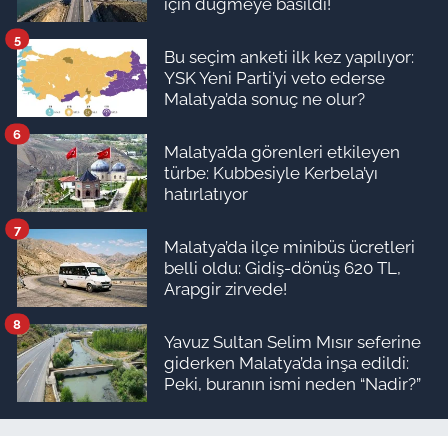
için düğmeye basıldı!
5
Bu seçim anketi ilk kez yapılıyor:
YSK Yeni Parti’yi veto ederse
Malatya’da sonuç ne olur?
6
Malatya’da görenleri etkileyen
türbe: Kubbesiyle Kerbela’yı
hatırlatıyor
7
Malatya’da ilçe minibüs ücretleri
belli oldu: Gidiş-dönüş 620 TL,
Arapgir zirvede!
8
Yavuz Sultan Selim Mısır seferine
giderken Malatya’da inşa edildi:
Peki, buranın ismi neden “Nadir?”