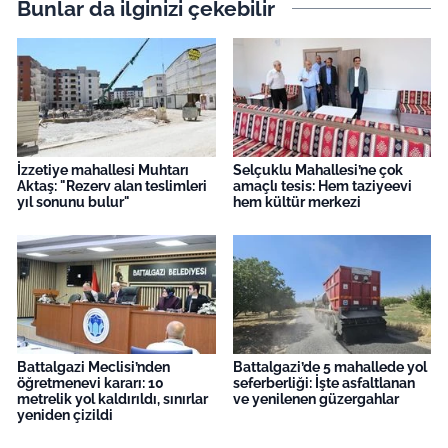
Bunlar da ilginizi çekebilir
İzzetiye mahallesi Muhtarı
Selçuklu Mahallesi’ne çok
Aktaş: "Rezerv alan teslimleri
amaçlı tesis: Hem taziyeevi
yıl sonunu bulur"
hem kültür merkezi
Battalgazi Meclisi’nden
Battalgazi’de 5 mahallede yol
öğretmenevi kararı: 10
seferberliği: İşte asfaltlanan
metrelik yol kaldırıldı, sınırlar
ve yenilenen güzergahlar
yeniden çizildi