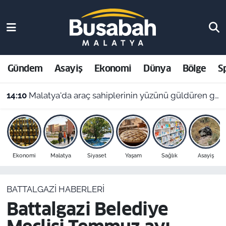
Gündem
Malatya Nöbetçi Eczaneler
Asayiş
Malatya Hava Durumu
Gündem
Asayiş
Ekonomi
Dünya
Bölge
S
Ekonomi
Malatya Namaz Vakitleri
14:10
Malatya'da araç sahiplerinin yüzünü güldüren gelişme!
Dünya
Malatya Trafik Yoğunluk Haritası
Bölge
Süper Lig Puan Durumu ve Fikstür
Ekonomi
Malatya
Siyaset
Yaşam
Sağlık
Asayiş
Spor
Tüm Manşetler
BATTALGAZI HABERLERI
Resmi İlanlar
Son Dakika Haberleri
Battalgazi Belediye
Haber Arşivi