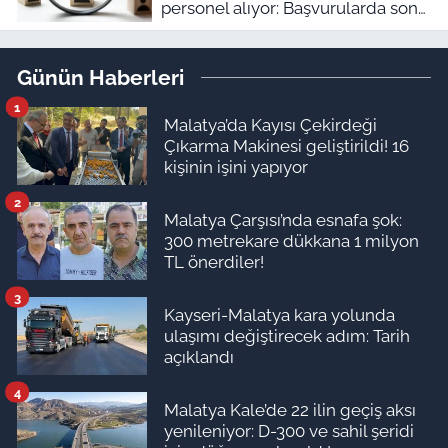
personel alıyor: Başvurularda son
gün bugün!
Günün Haberleri
1
Malatya’da Kayısı Çekirdeği
Çıkarma Makinesi geliştirildi! 16
kişinin işini yapıyor
2
Malatya Çarşısı’nda esnafa şok:
300 metrekare dükkana 1 milyon
TL önerdiler!
3
Kayseri-Malatya kara yolunda
ulaşımı değiştirecek adım: Tarih
açıklandı
4
Malatya Kale’de 22 ilin geçiş aksı
yenileniyor: D-300 ve sahil şeridi