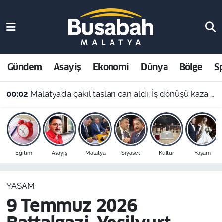
Gündem
Malatya Nöbetçi Eczaneler
Asayiş
Malatya Hava Durumu
Gündem
Asayiş
Ekonomi
Dünya
Bölge
S
Ekonomi
Malatya Namaz Vakitleri
00:02
Malatya’da çakıl taşları can aldı: İş dönüşü kaza yapan motosikletli hayatını kaybetti
Dünya
Malatya Trafik Yoğunluk Haritası
Bölge
Süper Lig Puan Durumu ve Fikstür
Eğitim
Asayiş
Malatya
Siyaset
Kültür
Yaşam
Spor
Tüm Manşetler
YAŞAM
Resmi İlanlar
Son Dakika Haberleri
9 Temmuz 2026
Haber Arşivi