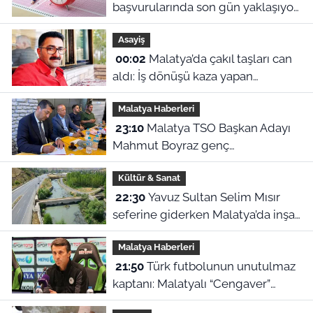
başvurularında son gün yaklaşıyor:
2026 başvuru tarihleri ve sınav
Asayiş
ücreti ne?
00:02
Malatya’da çakıl taşları can
aldı: İş dönüşü kaza yapan
motosikletli hayatını kaybetti
Malatya Haberleri
23:10
Malatya TSO Başkan Adayı
Mahmut Boyraz genç
girişimcilerle buluştu
Kültür & Sanat
22:30
Yavuz Sultan Selim Mısır
seferine giderken Malatya’da inşa
edildi: Peki, buranın ismi neden
Malatya Haberleri
“Nadir?”
21:50
Türk futbolunun unutulmaz
kaptanı: Malatyalı “Cengaver”
Bülent Korkmaz’ın ilham veren