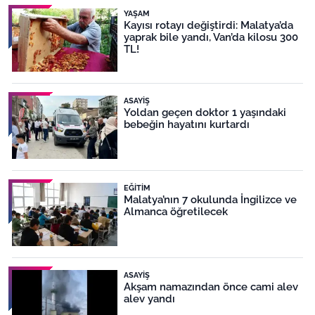
YAŞAM
Kayısı rotayı değiştirdi: Malatya’da
yaprak bile yandı, Van’da kilosu 300
TL!
ASAYIŞ
Yoldan geçen doktor 1 yaşındaki
bebeğin hayatını kurtardı
EĞITIM
Malatya’nın 7 okulunda İngilizce ve
Almanca öğretilecek
ASAYIŞ
Akşam namazından önce cami alev
alev yandı