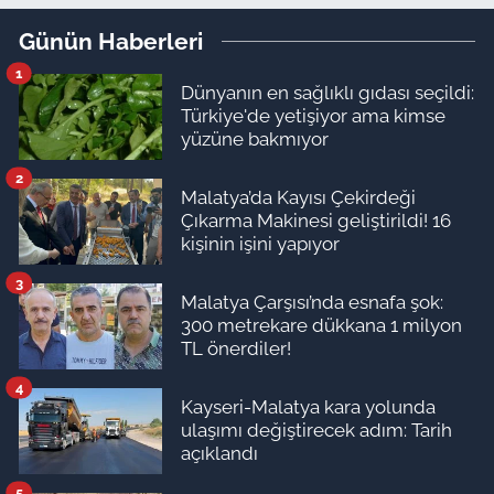
Günün Haberleri
1
Dünyanın en sağlıklı gıdası seçildi:
Türkiye'de yetişiyor ama kimse
yüzüne bakmıyor
2
Malatya’da Kayısı Çekirdeği
Çıkarma Makinesi geliştirildi! 16
kişinin işini yapıyor
3
Malatya Çarşısı’nda esnafa şok:
300 metrekare dükkana 1 milyon
TL önerdiler!
4
Kayseri-Malatya kara yolunda
ulaşımı değiştirecek adım: Tarih
açıklandı
5