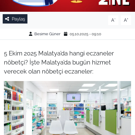
Paylaş
-
+
A
A
Besime Güner
05.10.2025 - 09:10
5 Ekim 2025 Malatya’da hangi eczaneler
nöbetçi? İşte Malatya’da bugün hizmet
verecek olan nöbetçi eczaneler: