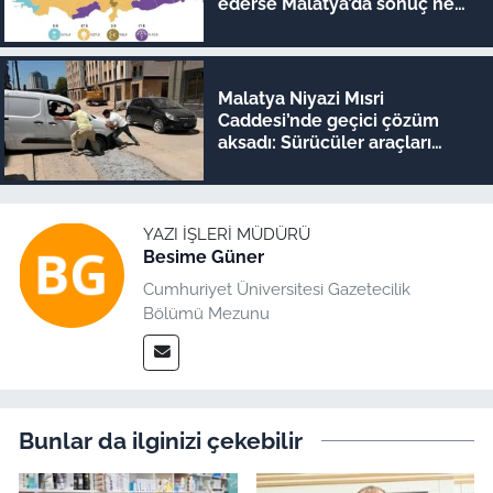
ederse Malatya’da sonuç ne
olur?
Malatya Niyazi Mısri
Caddesi’nde geçici çözüm
aksadı: Sürücüler araçları
iterek geçiyor!
YAZI İŞLERI MÜDÜRÜ
Besime Güner
Cumhuriyet Üniversitesi Gazetecilik
Bölümü Mezunu
Bunlar da ilginizi çekebilir