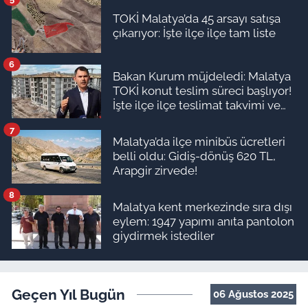
TOKİ Malatya’da 45 arsayı satışa
çıkarıyor: İşte ilçe ilçe tam liste
6
Bakan Kurum müjdeledi: Malatya
TOKİ konut teslim süreci başlıyor!
İşte ilçe ilçe teslimat takvimi ve
ödeme planı
7
Malatya’da ilçe minibüs ücretleri
belli oldu: Gidiş-dönüş 620 TL,
Arapgir zirvede!
8
Malatya kent merkezinde sıra dışı
eylem: 1947 yapımı anıta pantolon
giydirmek istediler
Geçen Yıl Bugün
06 Ağustos 2025