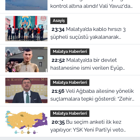
kontrol altına alındı! Vali Yavuz'dan
çağrı
Asayiş
23:34
Malatya’da kablo hırsızı 3
şüpheli suçüstü yakalanarak
tutuklandı
Malatya Haberleri
22:52
Malatya’da bir devlet
hastanesine ismi verilen Eyüp
Hacıoğlu kimdir? İşte duygu dolu
Malatya Haberleri
hikayesi
21:56
Veli Ağbaba ailesine yönelik
suçlamalara tepki gösterdi: “Zehir
olsun”
Malatya Haberleri
20:35
Bu seçim anketi ilk kez
yapılıyor: YSK Yeni Parti’yi veto
ederse Malatya’da sonuç ne olur?