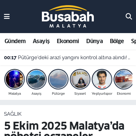
Gündem
Malatya Nöbetçi Eczaneler
Asayiş
Malatya Hava Durumu
Gündem
Asayiş
Ekonomi
Dünya
Bölge
S
Ekonomi
Malatya Namaz Vakitleri
00:17
Pütürge'deki arazi yangını kontrol altına alındı! Vali Yavuz'dan çağrı
Dünya
Malatya Trafik Yoğunluk Haritası
Bölge
Süper Lig Puan Durumu ve Fikstür
Malatya
Asayiş
Pütürge
Siyaset
Yeşilyurtspor
Ekonomi
Spor
Tüm Manşetler
SAĞLIK
Resmi İlanlar
Son Dakika Haberleri
5 Ekim 2025 Malatya’da
Haber Arşivi