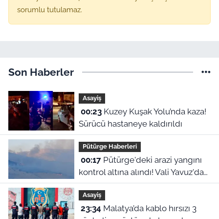
sorumlu tutulamaz.
Son Haberler
Asayiş
00:23
Kuzey Kuşak Yolu’nda kaza!
Sürücü hastaneye kaldırıldı
Pütürge Haberleri
00:17
Pütürge'deki arazi yangını
kontrol altına alındı! Vali Yavuz'dan
çağrı
Asayiş
23:34
Malatya’da kablo hırsızı 3