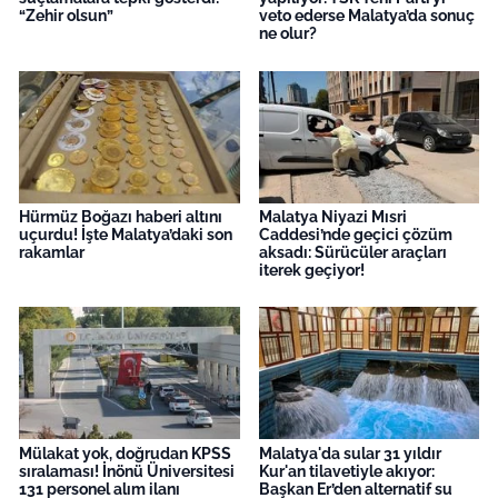
“Zehir olsun”
veto ederse Malatya’da sonuç
ne olur?
Hürmüz Boğazı haberi altını
Malatya Niyazi Mısri
uçurdu! İşte Malatya’daki son
Caddesi’nde geçici çözüm
rakamlar
aksadı: Sürücüler araçları
iterek geçiyor!
Mülakat yok, doğrudan KPSS
Malatya'da sular 31 yıldır
sıralaması! İnönü Üniversitesi
Kur'an tilavetiyle akıyor:
131 personel alım ilanı
Başkan Er’den alternatif su