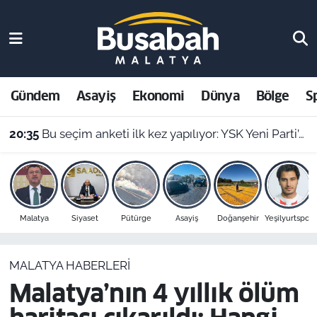
Gündem
Malatya Nöbetçi Eczaneler
Asayiş
Malatya Hava Durumu
Gündem
Asayiş
Ekonomi
Dünya
Bölge
S
20:35
Bu seçim anketi ilk kez yapılıyor: YSK Yeni Parti’yi veto ederse Malatya’da sonuç ne olur?
Ekonomi
Malatya Namaz Vakitleri
19:58
Malatya Valiliği Pütürge yangınının son durumunu açıkladı
Dünya
Malatya Trafik Yoğunluk Haritası
Bölge
Süper Lig Puan Durumu ve Fikstür
Malatya
Siyaset
Pütürge
Asayiş
Doğanşehir
Yeşilyurtspor
Spor
Tüm Manşetler
MALATYA HABERLERI
Resmi İlanlar
Son Dakika Haberleri
Malatya’nın 4 yıllık ölüm
Haber Arşivi