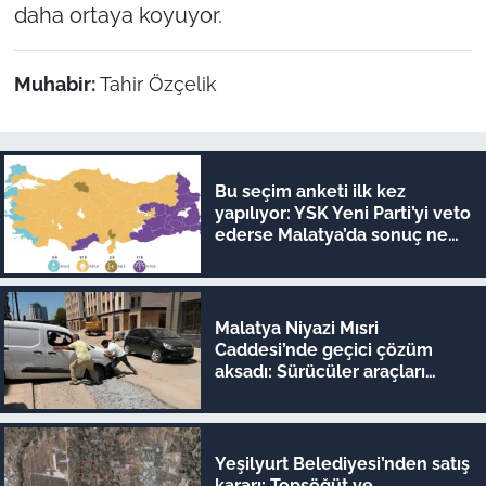
daha ortaya koyuyor.
Muhabir:
Tahir Özçelik
Bu seçim anketi ilk kez
yapılıyor: YSK Yeni Parti’yi veto
ederse Malatya’da sonuç ne
olur?
Malatya Niyazi Mısri
Caddesi’nde geçici çözüm
aksadı: Sürücüler araçları
iterek geçiyor!
Yeşilyurt Belediyesi’nden satış
kararı: Topsöğüt ve