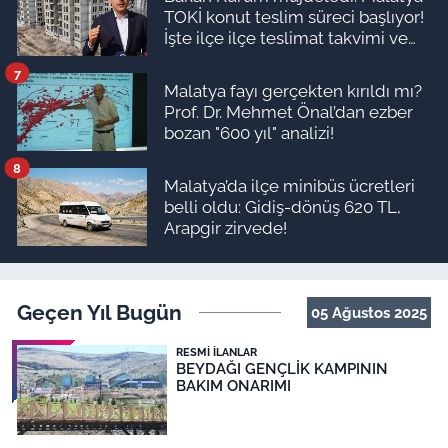
TOKİ konut teslim süreci başlıyor!
İşte ilçe ilçe teslimat takvimi ve
ödeme planı
7
Malatya fayı gerçekten kırıldı mı?
Prof. Dr. Mehmet Önal’dan ezber
bozan "600 yıl" analizi!
8
Malatya’da ilçe minibüs ücretleri
belli oldu: Gidiş-dönüş 620 TL,
Arapgir zirvede!
Geçen Yıl Bugün
05 Ağustos 2025
RESMI İLANLAR
BEYDAĞI GENÇLİK KAMPININ
BAKIM ONARIMI