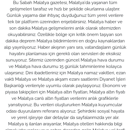
Bu Sabah Malatya gazetesi, Malatya'da yaşanan tüm
gelişmeleri tarafsız ve hızlı bir şekilde okurlarına ulaştırır.
Günlük yaşama dair ihtiyaç duyduğunuz tüm yerel verilere
tek bir platform üzerinden erişebilirsiniz. Malatya haber ve
son dakika Malatya gelişmelerini anlık olarak sitemizden
okuyabilirsiniz. Özellikle bölge için kritik önem taşıyan son
dakika deprem Malatya bildirimlerini en doğru kaynaklardan
alıp yayınlıyoruz. Haber akışının yanı sıra, vatandaşların günlük
hayatını planlaması için gerekli olan servisleri de eksiksiz
sunuyoruz. Sitemiz üzerinden güncel Malatya hava durumu
ve Malatya hava durumu 15 günlük tahminlerine kolayca
ulaşırsınız. Dini ibadetleriniz için Malatya namaz vakitleri, ezan
vakti Malatya ve Malatya akşam ezanı saatlerini Diyanet İşleri
Başkanlığı verileriyle uyumlu olarak paylaşıyoruz. Ekonomi ve
piyasa takipçileri için Malatya altın fiyatları, Malatya altın fiyatı
ve Malatya canlı altın fiyatları verilerini anlık grafiklerle
yansıtıyoruz. Bu verileri oluştururken Malatya kuyumcular
odası duyurularını referans alıyoruz. Şehirdeki sosyal hayata
ve yerel işleyişe dair detaylar da sayfalarımızda yer alır.
Malatya iş ilanları arayanlar, Malatya otelleri hakkında bilgi