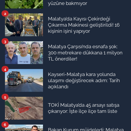
yüzüne bakmıyor
2
Malatya’da Kayısı Çekirdeği
Çıkarma Makinesi geliştirildi! 16
kişinin işini yapıyor
3
Malatya Çarşısı’nda esnafa şok:
300 metrekare dükkana 1 milyon
TL önerdiler!
4
Kayseri-Malatya kara yolunda
ulaşımı değiştirecek adım: Tarih
açıklandı
5
TOKİ Malatya’da 45 arsayı satışa
çıkarıyor: İşte ilçe ilçe tam liste
6
Bakan Kurum müjdeledi: Malatya