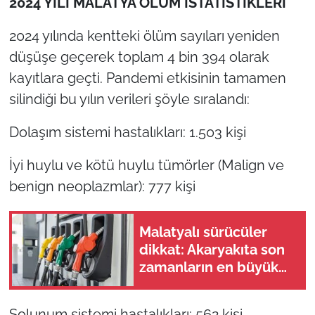
2024 YILI MALATYA ÖLÜM İSTATİSTİKLERİ
2024 yılında kentteki ölüm sayıları yeniden
düşüşe geçerek toplam 4 bin 394 olarak
kayıtlara geçti. Pandemi etkisinin tamamen
silindiği bu yılın verileri şöyle sıralandı:
Dolaşım sistemi hastalıkları: 1.503 kişi
İyi huylu ve kötü huylu tümörler (Malign ve
benign neoplazmlar): 777 kişi
Malatyalı sürücüler
dikkat: Akaryakıta son
zamanların en büyük
indirimi yolda
Solunum sistemi hastalıkları: 562 kişi