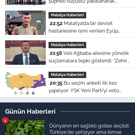
şüpheli suçüstü yakalanarak
tutuklandı
Malatya Haberleri
22:52
Malatya’da bir devlet
hastanesine ismi verilen Eyüp
Hacıoğlu kimdir? İşte duygu dolu
Malatya Haberleri
hikayesi
21:56
Veli Ağbaba ailesine yönelik
suçlamalara tepki gösterdi: “Zehir
olsun”
Malatya Haberleri
20:35
Bu seçim anketi ilk kez
yapılıyor: YSK Yeni Parti’yi veto
ederse Malatya’da sonuç ne olur?
Günün Haberleri
1
Dünyanın en sağlıklı gıdası seçildi:
Türkiye'de yetişiyor ama kimse