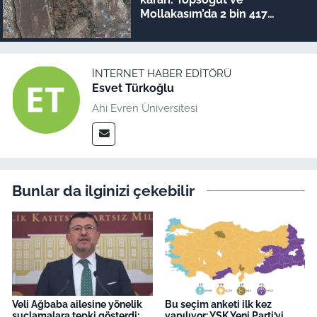
Mollakasım’da 2 bin 417
metrekare ihaleye çıkıyor!
İNTERNET HABER EDITÖRÜ
Esvet Türkoğlu
Ahi Evren Üniversitesi
Bunlar da ilginizi çekebilir
Veli Ağbaba ailesine yönelik
Bu seçim anketi ilk kez
suçlamalara tepki gösterdi:
yapılıyor: YSK Yeni Parti’yi