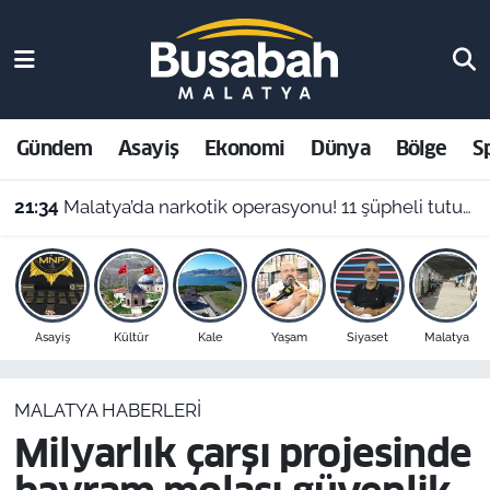
Gündem
Malatya Nöbetçi Eczaneler
Asayiş
Malatya Hava Durumu
Gündem
Asayiş
Ekonomi
Dünya
Bölge
S
Ekonomi
Malatya Namaz Vakitleri
21:34
Malatya’da narkotik operasyonu! 11 şüpheli tutuklandı, uyuşturucu stoku ele geçirildi
Dünya
Malatya Trafik Yoğunluk Haritası
Bölge
Süper Lig Puan Durumu ve Fikstür
Asayiş
Kültür
Kale
Yaşam
Siyaset
Malatya
Spor
Tüm Manşetler
MALATYA HABERLERI
Resmi İlanlar
Son Dakika Haberleri
Milyarlık çarşı projesinde
Haber Arşivi