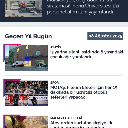
sıralaması! İnönü Üniversitesi 131
personel alım ilanı yayımlandı
Geçen Yıl Bugün
08 Ağustos 2025
ASAYIŞ
İş yerine silahlı saldırıda 8 yaşındaki
çocuk ağır yaralandı
SPOR
MOTAŞ, Filenin Efeleri için her 15
dakikada bir ücretsiz otobüs
seferleri yapacak
MALATYA HABERLERI
Alevlerden kurtulan kirpiye ilk
yardım orman işçilerinden