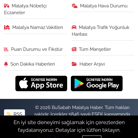
Malatya Nöbetçi
Malatya Hava Durumu
Eczaneler
Malatya Namaz Vakitleri
Malatya Trafik Yoğunluk
Haritası
Puan Durumu ve Fikstür
Tüm Manşetler
Son Dakika Haberleri
Haber Arşivi
© 2026 BuSabah Malatya Haber. Tüm hakları
RSS
saklıdır. İçerikler 5846 sayılı FSEK kapsamında
izinsiz kopyalanamaz.
En iyi site deneyimi sağlamak için çerezlerden
faydalanıyoruz. Detaylar için lütfen tıklayın.