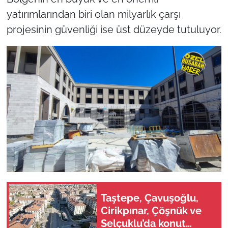
yatırımlarından biri olan milyarlık çarşı
projesinin güvenliği ise üst düzeyde tutuluyor.
Taştepe, Çavuşoğlu,
Cirikpınar, Çöşnük ve
Selçuklu’da konut