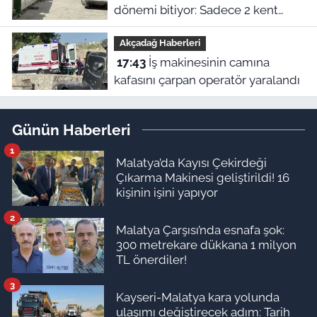
dönemi bitiyor: Sadece 2 kent
kalacak
Akçadağ Haberleri
17:43
İş makinesinin camına
kafasını çarpan operatör yaralandı
Günün Haberleri
1
Malatya’da Kayısı Çekirdeği
Çıkarma Makinesi geliştirildi! 16
kişinin işini yapıyor
2
Malatya Çarşısı’nda esnafa şok:
300 metrekare dükkana 1 milyon
TL önerdiler!
3
Kayseri-Malatya kara yolunda
ulaşımı değiştirecek adım: Tarih