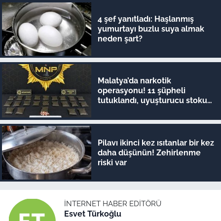
4 şef yanıtladı: Haşlanmış
yumurtayı buzlu suya almak
neden şart?
Malatya’da narkotik
operasyonu! 11 şüpheli
tutuklandı, uyuşturucu stoku
ele geçirildi
Pilavı ikinci kez ısıtanlar bir kez
daha düşünün! Zehirlenme
riski var
İNTERNET HABER EDITÖRÜ
Esvet Türkoğlu