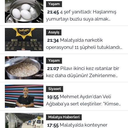
Yaşam
21:45
4 şef yanıtladı: Haşlanmış
yumurtayı buzlu suya almak
neden şart?
Asayiş
21:34
Malatya’da narkotik
operasyonu! 11 şüpheli tutuklandı,
uyuşturucu stoku ele geçirildi
Yaşam
21:07
Pilavı ikinci kez ısıtanlar bir
kez daha düşünün! Zehirlenme
riski var
Siyaset
19:55
Mehmet Aydın'dan Veli
Ağbaba'ya sert eleştiriler: "Kimse
hukukun üzerinde değil"
Malatya Haberleri
17:55
Malatya’da konteyner