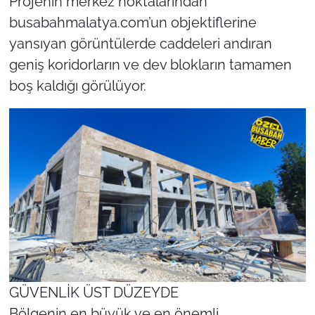
Projenin merkez noktalarından
busabahmalatya.com’un objektiflerine
yansıyan görüntülerde caddeleri andıran
geniş koridorların ve dev blokların tamamen
boş kaldığı görülüyor.
GÜVENLİK ÜST DÜZEYDE
Bölgenin en büyük ve en önemli