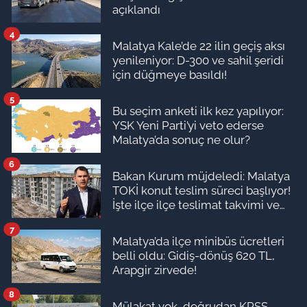
açıklandı
4
Malatya Kale’de 22 ilin geçiş aksı
yenileniyor: D-300 ve sahil şeridi
için düğmeye basıldı!
5
Bu seçim anketi ilk kez yapılıyor:
YSK Yeni Parti’yi veto ederse
Malatya’da sonuç ne olur?
6
Bakan Kurum müjdeledi: Malatya
TOKİ konut teslim süreci başlıyor!
İşte ilçe ilçe teslimat takvimi ve
ödeme planı
7
Malatya’da ilçe minibüs ücretleri
belli oldu: Gidiş-dönüş 620 TL,
Arapgir zirvede!
8
Mülakat yok, doğrudan KPSS