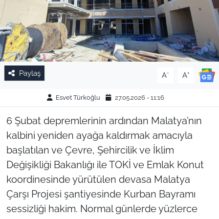
Paylaş
-
+
A
A
Esvet Türkoğlu
27.05.2026 - 11:16
6 Şubat depremlerinin ardından Malatya’nın
kalbini yeniden ayağa kaldırmak amacıyla
başlatılan ve Çevre, Şehircilik ve İklim
Değişikliği Bakanlığı ile TOKİ ve Emlak Konut
koordinesinde yürütülen devasa Malatya
Çarşı Projesi şantiyesinde Kurban Bayramı
sessizliği hakim. Normal günlerde yüzlerce