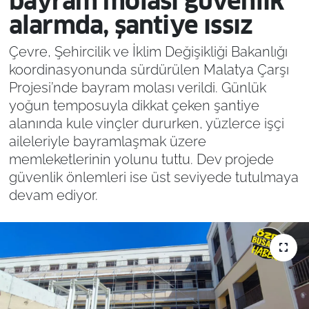
bayram molası güvenlik
alarmda, şantiye ıssız
Çevre, Şehircilik ve İklim Değişikliği Bakanlığı
koordinasyonunda sürdürülen Malatya Çarşı
Projesi’nde bayram molası verildi. Günlük
yoğun temposuyla dikkat çeken şantiye
alanında kule vinçler dururken, yüzlerce işçi
aileleriyle bayramlaşmak üzere
memleketlerinin yolunu tuttu. Dev projede
güvenlik önlemleri ise üst seviyede tutulmaya
devam ediyor.