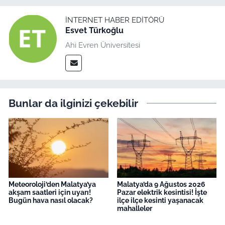
İNTERNET HABER EDITÖRÜ
Esvet Türkoğlu
Ahi Evren Üniversitesi
Bunlar da ilginizi çekebilir
Meteoroloji’den Malatya’ya
Malatya’da 9 Ağustos 2026
akşam saatleri için uyarı!
Pazar elektrik kesintisi! İşte
Bugün hava nasıl olacak?
ilçe ilçe kesinti yaşanacak
mahalleler