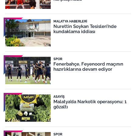
MALATYA HABERLERI
Nurettin Soykan Tesisleri’nde
kundaklama iddiası
SPOR
Fenerbahçe, Feyenoord maçının
hazırlıklarına devam ediyor
ASAYIŞ
Malatya’da Narkotik operasyonu: 1
gözaltı
SPOR