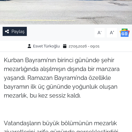
Paylaş
-
+
A
A
Esvet Türkoğlu
27.05.2026 - 09:01
Kurban Bayramı’nın birinci gününde şehir
mezarlığında alışılmışın dışında bir manzara
yaşandı. Ramazan Bayramı’nda özellikle
bayramın ilk üç gününde yoğunluk oluşan
mezarlık, bu kez sessiz kaldı.
Vatandaşların büyük bölümünün mezarlık
ziyaretlerini arife gününde gerçekleştirdiği