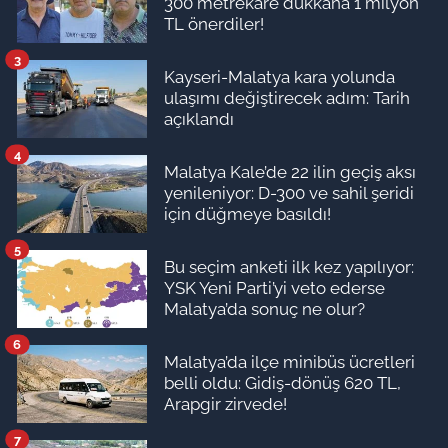
300 metrekare dükkana 1 milyon
TL önerdiler!
3
Kayseri-Malatya kara yolunda
ulaşımı değiştirecek adım: Tarih
açıklandı
4
Malatya Kale’de 22 ilin geçiş aksı
yenileniyor: D-300 ve sahil şeridi
için düğmeye basıldı!
5
Bu seçim anketi ilk kez yapılıyor:
YSK Yeni Parti’yi veto ederse
Malatya’da sonuç ne olur?
6
Malatya’da ilçe minibüs ücretleri
belli oldu: Gidiş-dönüş 620 TL,
Arapgir zirvede!
7