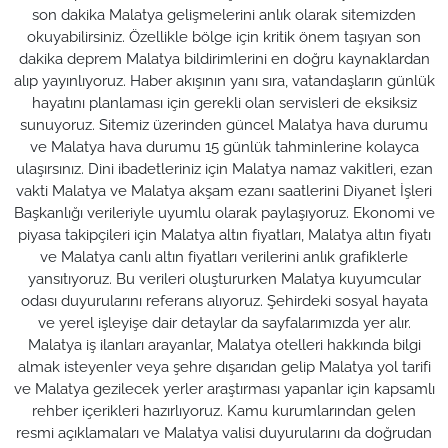
son dakika Malatya gelişmelerini anlık olarak sitemizden
okuyabilirsiniz. Özellikle bölge için kritik önem taşıyan son
dakika deprem Malatya bildirimlerini en doğru kaynaklardan
alıp yayınlıyoruz. Haber akışının yanı sıra, vatandaşların günlük
hayatını planlaması için gerekli olan servisleri de eksiksiz
sunuyoruz. Sitemiz üzerinden güncel Malatya hava durumu
ve Malatya hava durumu 15 günlük tahminlerine kolayca
ulaşırsınız. Dini ibadetleriniz için Malatya namaz vakitleri, ezan
vakti Malatya ve Malatya akşam ezanı saatlerini Diyanet İşleri
Başkanlığı verileriyle uyumlu olarak paylaşıyoruz. Ekonomi ve
piyasa takipçileri için Malatya altın fiyatları, Malatya altın fiyatı
ve Malatya canlı altın fiyatları verilerini anlık grafiklerle
yansıtıyoruz. Bu verileri oluştururken Malatya kuyumcular
odası duyurularını referans alıyoruz. Şehirdeki sosyal hayata
ve yerel işleyişe dair detaylar da sayfalarımızda yer alır.
Malatya iş ilanları arayanlar, Malatya otelleri hakkında bilgi
almak isteyenler veya şehre dışarıdan gelip Malatya yol tarifi
ve Malatya gezilecek yerler araştırması yapanlar için kapsamlı
rehber içerikleri hazırlıyoruz. Kamu kurumlarından gelen
resmi açıklamaları ve Malatya valisi duyurularını da doğrudan