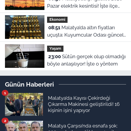
Pazar elektrik kesintisi! İşte ilçe
ilçe kesinti yaşanacak mahalleler
Ekonomi
08:51
Malatya’da altın fiyatları
uçuşta: Kuyumcular Odası güncel
rakamları açıkladı! 9 Ağustos 2026
Yaşam
23:00
Sütün gerçek olup olmadığı
böyle anlaşılıyor! İşte o yöntem
Günün Haberleri
1
Malatya’da Kayısı Çekirdeği
Çıkarma Makinesi geliştirildi! 16
kişinin işini yapıyor
2
Malatya Çarşısı’nda esnafa şok: