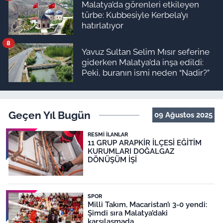
Malatya’da görenleri etkileyen
türbe: Kubbesiyle Kerbela’yı
hatırlatıyor
8
Yavuz Sultan Selim Mısır seferine
giderken Malatya’da inşa edildi:
Peki, buranın ismi neden “Nadir?”
Geçen Yıl Bugün
09 Ağustos 2025
RESMI İLANLAR
11 GRUP ARAPKİR İLÇESİ EĞİTİM
KURUMLARI DOĞALGAZ
DÖNÜŞÜM İŞİ
SPOR
Milli Takım, Macaristan’ı 3-0 yendi:
Şimdi sıra Malatya’daki
karşılaşmada