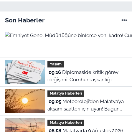
Son Haberler
Yaşam
09:16
Diplomaside kritik görev
değişimi: Cumhurbaşkanlığı
kararıyla yeni büyükelçi atamaları
Malatya Haberleri
yapıldı!
09:05
Meteoroloji’den Malatya’ya
akşam saatleri için uyarı! Bugün
hava nasıl olacak?
Malatya Haberleri
08:58
Malatya’da 9 Ağustos 2026