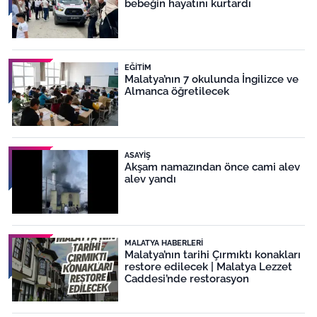
bebeğin hayatını kurtardı
EĞITIM
Malatya’nın 7 okulunda İngilizce ve
Almanca öğretilecek
ASAYIŞ
Akşam namazından önce cami alev
alev yandı
MALATYA HABERLERI
Malatya’nın tarihi Çırmıktı konakları
restore edilecek | Malatya Lezzet
Caddesi’nde restorasyon