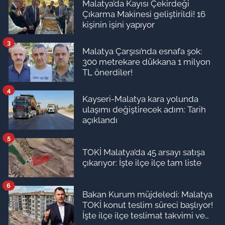
Malatya’da Kayısı Çekirdeği
Çıkarma Makinesi geliştirildi! 16
kişinin işini yapıyor
3
Malatya Çarşısı’nda esnafa şok:
300 metrekare dükkana 1 milyon
TL önerdiler!
4
Kayseri-Malatya kara yolunda
ulaşımı değiştirecek adım: Tarih
açıklandı
5
TOKİ Malatya’da 45 arsayı satışa
çıkarıyor: İşte ilçe ilçe tam liste
6
Bakan Kurum müjdeledi: Malatya
TOKİ konut teslim süreci başlıyor!
İşte ilçe ilçe teslimat takvimi ve