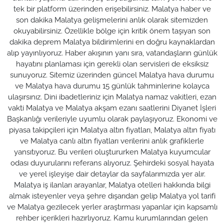
tek bir platform üzerinden erişebilirsiniz. Malatya haber ve
son dakika Malatya gelişmelerini anlık olarak sitemizden
okuyabilirsiniz. Özellikle bölge için kritik önem taşıyan son
dakika deprem Malatya bildirimlerini en doğru kaynaklardan
alıp yayınlıyoruz. Haber akışının yanı sıra, vatandaşların günlük
hayatını planlaması için gerekli olan servisleri de eksiksiz
sunuyoruz. Sitemiz üzerinden güncel Malatya hava durumu
ve Malatya hava durumu 15 günlük tahminlerine kolayca
ulaşırsınız. Dini ibadetleriniz için Malatya namaz vakitleri, ezan
vakti Malatya ve Malatya akşam ezanı saatlerini Diyanet İşleri
Başkanlığı verileriyle uyumlu olarak paylaşıyoruz. Ekonomi ve
piyasa takipçileri için Malatya altın fiyatları, Malatya altın fiyatı
ve Malatya canlı altın fiyatları verilerini anlık grafiklerle
yansıtıyoruz. Bu verileri oluştururken Malatya kuyumcular
odası duyurularını referans alıyoruz. Şehirdeki sosyal hayata
ve yerel işleyişe dair detaylar da sayfalarımızda yer alır.
Malatya iş ilanları arayanlar, Malatya otelleri hakkında bilgi
almak isteyenler veya şehre dışarıdan gelip Malatya yol tarifi
ve Malatya gezilecek yerler araştırması yapanlar için kapsamlı
rehber içerikleri hazırlıyoruz. Kamu kurumlarından gelen