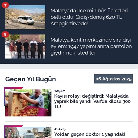
ödeme planı
7
Malatya’da ilçe minibüs ücretleri
belli oldu: Gidiş-dönüş 620 TL,
Arapgir zirvede!
8
Malatya kent merkezinde sıra dışı
eylem: 1947 yapımı anıta pantolon
giydirmek istediler
Geçen Yıl Bugün
06 Ağustos 2025
YAŞAM
Kayısı rotayı değiştirdi: Malatya’da
yaprak bile yandı, Van’da kilosu 300
TL!
ASAYIŞ
Yoldan geçen doktor 1 yaşındaki