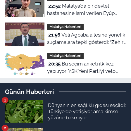
22:52
Malatya’da bir devlet
hastanesine ismi verilen Eyüp
Hacıoğlu kimdir? İşte duygu dolu
Malatya Haberleri
hikayesi
21:56
Veli Ağbaba ailesine yönelik
suçlamalara tepki gösterdi: “Zehir
olsun”
Malatya Haberleri
20:35
Bu seçim anketi ilk kez
yapılıyor: YSK Yeni Parti’yi veto
ederse Malatya’da sonuç ne olur?
Günün Haberleri
1
Dünyanın en sağlıklı gıdası seçildi:
Türkiye'de yetişiyor ama kimse
yüzüne bakmıyor
2