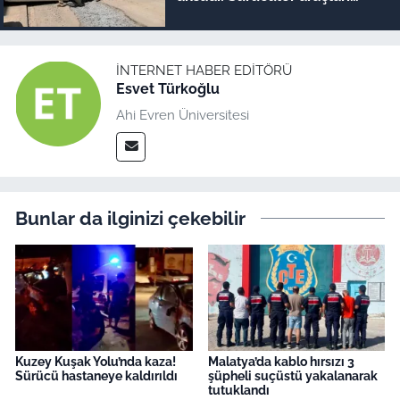
iterek geçiyor!
İNTERNET HABER EDITÖRÜ
Esvet Türkoğlu
Ahi Evren Üniversitesi
Bunlar da ilginizi çekebilir
Kuzey Kuşak Yolu’nda kaza!
Malatya’da kablo hırsızı 3
Sürücü hastaneye kaldırıldı
şüpheli suçüstü yakalanarak
tutuklandı