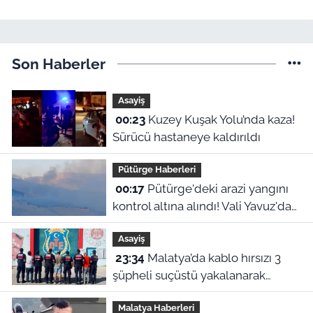
Son Haberler
Asayiş
00:23
Kuzey Kuşak Yolu’nda kaza!
Sürücü hastaneye kaldırıldı
Pütürge Haberleri
00:17
Pütürge'deki arazi yangını
kontrol altına alındı! Vali Yavuz'dan
çağrı
Asayiş
23:34
Malatya’da kablo hırsızı 3
şüpheli suçüstü yakalanarak
tutuklandı
Malatya Haberleri