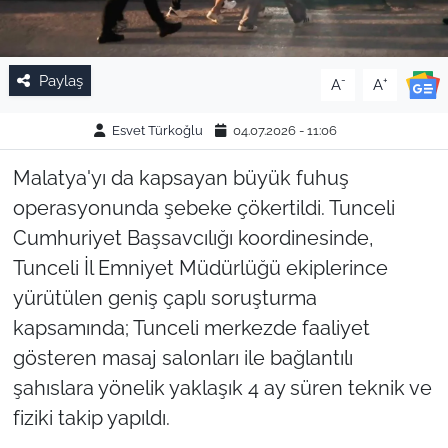
Paylaş
-
+
A
A
Esvet Türkoğlu
04.07.2026 - 11:06
Malatya'yı da kapsayan büyük fuhuş
operasyonunda şebeke çökertildi. Tunceli
Cumhuriyet Başsavcılığı koordinesinde,
Tunceli İl Emniyet Müdürlüğü ekiplerince
yürütülen geniş çaplı soruşturma
kapsamında; Tunceli merkezde faaliyet
gösteren masaj salonları ile bağlantılı
şahıslara yönelik yaklaşık 4 ay süren teknik ve
fiziki takip yapıldı.