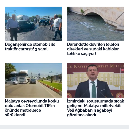
Doğanşehir’de otomobil ile
Darende’de devrilen telefon
traktör çarpıştı! 3 yaralı
direkleri ve sudaki kablolar
tehlike saçıyor!
Malatya çevreyolunda korku
İzmir’deki soruşturmada sıcak
dolu anlar: Otomobil TIR’ın
gelişme: Malatya milletvekili
önünde metrelerce
Veli Ağbaba’nın ağabeyi
sürüklendi!
gözaltına alındı