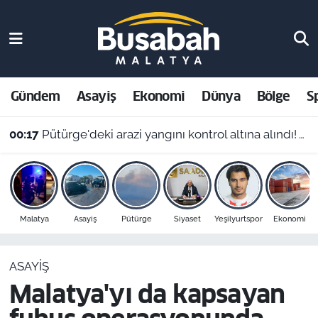
Gündem
Malatya Nöbetçi Eczaneler
Asayiş
Malatya Hava Durumu
Gündem
Asayiş
Ekonomi
Dünya
Bölge
S
Ekonomi
Malatya Namaz Vakitleri
00:17
Pütürge'deki arazi yangını kontrol altına alındı! Vali Yavuz'dan çağrı
Dünya
Malatya Trafik Yoğunluk Haritası
Bölge
Süper Lig Puan Durumu ve Fikstür
Malatya
Asayiş
Pütürge
Siyaset
Yeşilyurtspor
Ekonomi
Spor
Tüm Manşetler
ASAYIŞ
Resmi İlanlar
Son Dakika Haberleri
Malatya'yı da kapsayan
Haber Arşivi