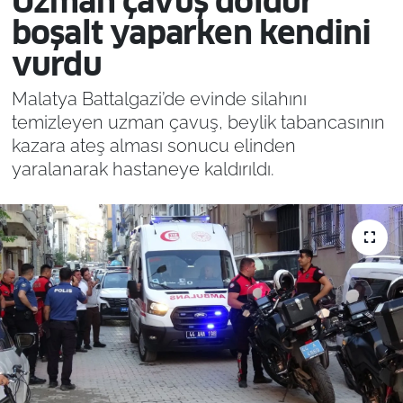
Uzman çavuş doldur
boşalt yaparken kendini
vurdu
Malatya Battalgazi’de evinde silahını
temizleyen uzman çavuş, beylik tabancasının
kazara ateş alması sonucu elinden
yaralanarak hastaneye kaldırıldı.