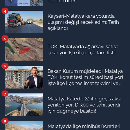
TL önerdiler!
4
Kayseri-Malatya kara yolunda
ulaşımı değiştirecek adım: Tarih
açıklandı
5
TOKİ Malatya’da 45 arsayı satışa
çıkarıyor: İşte ilçe ilçe tam liste
6
Bakan Kurum müjdeledi: Malatya
TOKİ konut teslim süreci başlıyor!
İşte ilçe ilçe teslimat takvimi ve
ödeme planı
7
Malatya Kale’de 22 ilin geçiş aksı
yenileniyor: D-300 ve sahil şeridi
için düğmeye basıldı!
8
Malatya’da ilçe minibüs ücretleri