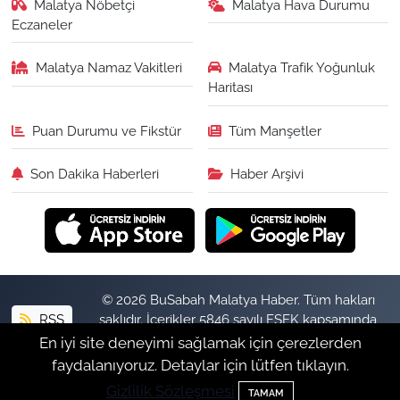
Malatya Nöbetçi
Malatya Hava Durumu
Eczaneler
Malatya Namaz Vakitleri
Malatya Trafik Yoğunluk
Haritası
Puan Durumu ve Fikstür
Tüm Manşetler
Son Dakika Haberleri
Haber Arşivi
© 2026 BuSabah Malatya Haber. Tüm hakları
RSS
saklıdır. İçerikler 5846 sayılı FSEK kapsamında
izinsiz kopyalanamaz.
En iyi site deneyimi sağlamak için çerezlerden
faydalanıyoruz. Detaylar için lütfen tıklayın.
Gizlilik Sözleşmesi
Haber Yazılımı:
TE Bilişim
TAMAM