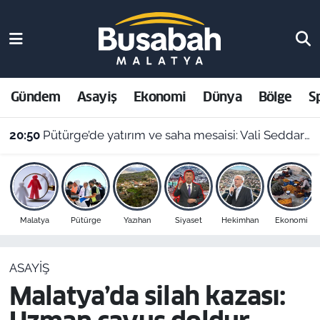
Gündem
Malatya Nöbetçi Eczaneler
Asayiş
Malatya Hava Durumu
Gündem
Asayiş
Ekonomi
Dünya
Bölge
S
Ekonomi
Malatya Namaz Vakitleri
20:50
Pütürge’de yatırım ve saha mesaisi: Vali Seddar Yavuz ilçeyi karış karış inceledi!
Dünya
Malatya Trafik Yoğunluk Haritası
Bölge
Süper Lig Puan Durumu ve Fikstür
Malatya
Pütürge
Yazıhan
Siyaset
Hekimhan
Ekonomi
Spor
Tüm Manşetler
ASAYIŞ
Resmi İlanlar
Son Dakika Haberleri
Malatya’da silah kazası:
Haber Arşivi