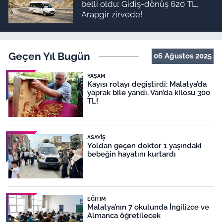
belli oldu: Gidiş-dönüş 620 TL,
Arapgir zirvede!
Geçen Yıl Bugün
06 Ağustos 2025
YAŞAM
Kayısı rotayı değiştirdi: Malatya’da
yaprak bile yandı, Van’da kilosu 300
TL!
ASAYIŞ
Yoldan geçen doktor 1 yaşındaki
bebeğin hayatını kurtardı
EĞITIM
Malatya’nın 7 okulunda İngilizce ve
Almanca öğretilecek