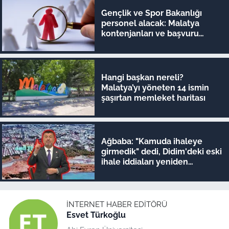
Gençlik ve Spor Bakanlığı
personel alacak: Malatya
kontenjanları ve başvuru
detayları belli oldu
Hangi başkan nereli?
Malatya’yı yöneten 14 ismin
şaşırtan memleket haritası
Ağbaba: "Kamuda ihaleye
girmedik" dedi, Didim'deki eski
ihale iddiaları yeniden
gündeme geldi
İNTERNET HABER EDITÖRÜ
Esvet Türkoğlu