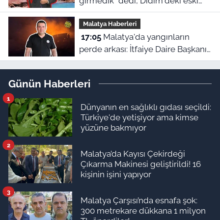
girmedik" dedi, Didim'deki eski
ihale iddiaları yeniden gündeme
Malatya Haberleri
geldi
17:05
Malatya'da yangınların
perde arkası: İtfaiye Daire Başkanı
en büyük hatayı açıkladı
Günün Haberleri
1
Dünyanın en sağlıklı gıdası seçildi:
Türkiye'de yetişiyor ama kimse
yüzüne bakmıyor
2
Malatya’da Kayısı Çekirdeği
Çıkarma Makinesi geliştirildi! 16
kişinin işini yapıyor
3
Malatya Çarşısı’nda esnafa şok:
300 metrekare dükkana 1 milyon