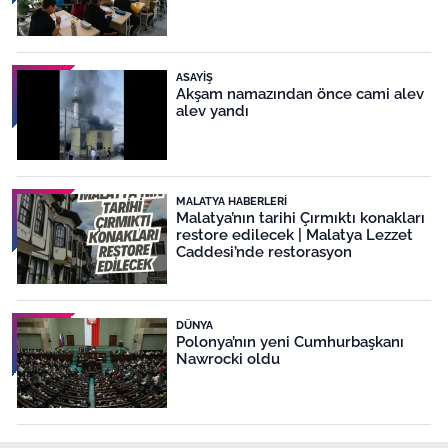
ASAYIŞ
Akşam namazından önce cami alev
alev yandı
MALATYA HABERLERI
Malatya’nın tarihi Çırmıktı konakları
restore edilecek | Malatya Lezzet
Caddesi’nde restorasyon
DÜNYA
Polonya’nın yeni Cumhurbaşkanı
Nawrocki oldu