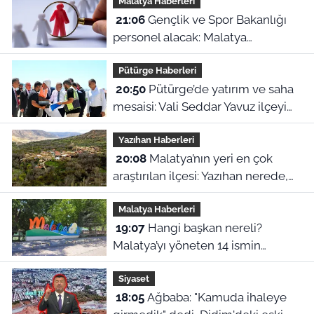
Malatya Haberleri
21:06
Gençlik ve Spor Bakanlığı
personel alacak: Malatya
kontenjanları ve başvuru detayları
Pütürge Haberleri
belli oldu
20:50
Pütürge’de yatırım ve saha
mesaisi: Vali Seddar Yavuz ilçeyi
karış karış inceledi!
Yazıhan Haberleri
20:08
Malatya’nın yeri en çok
araştırılan ilçesi: Yazıhan nerede,
Malatya’nın neresinde kalıyor?
Malatya Haberleri
19:07
Hangi başkan nereli?
Malatya’yı yöneten 14 ismin
şaşırtan memleket haritası
Siyaset
18:05
Ağbaba: "Kamuda ihaleye