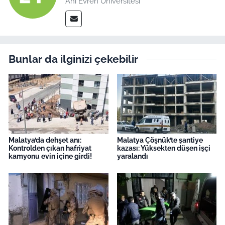
Ahi Evren Üniversitesi
Bunlar da ilginizi çekebilir
Malatya’da dehşet anı:
Malatya Çöşnük’te şantiye
Kontrolden çıkan hafriyat
kazası: Yüksekten düşen işçi
kamyonu evin içine girdi!
yaralandı