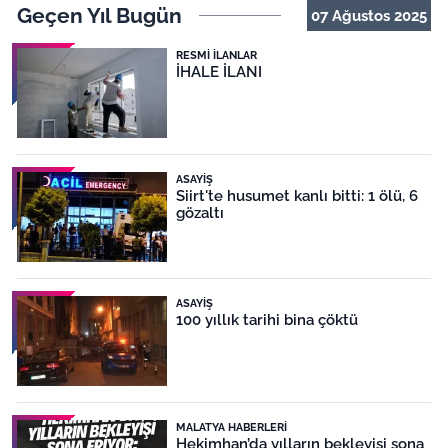
Geçen Yıl Bugün
07 Ağustos 2025
RESMI İLANLAR
İHALE İLANI
ASAYIŞ
Siirt'te husumet kanlı bitti: 1 ölü, 6
gözaltı
ASAYIŞ
100 yıllık tarihi bina çöktü
MALATYA HABERLERI
Hekimhan’da yılların bekleyişi sona