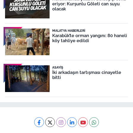
eriyor: Kurşunlu Göleti can suyu
olacak
MALATYA HABERLERI
Karabük’te orman yangını: 80 haneli
köy tahliye edildi
ASAYIŞ
İki arkadaşın tartışması cinayetle
bitti