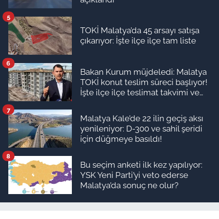
5
TOKİ Malatya’da 45 arsayı satışa
çıkarıyor: İşte ilçe ilçe tam liste
6
Bakan Kurum müjdeledi: Malatya
TOKİ konut teslim süreci başlıyor!
İşte ilçe ilçe teslimat takvimi ve
ödeme planı
7
Malatya Kale’de 22 ilin geçiş aksı
yenileniyor: D-300 ve sahil şeridi
için düğmeye basıldı!
8
Bu seçim anketi ilk kez yapılıyor:
YSK Yeni Parti’yi veto ederse
Malatya’da sonuç ne olur?