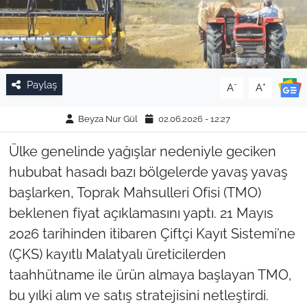
Paylaş
-
+
A
A
Beyza Nur Gül
02.06.2026 - 12:27
Ülke genelinde yağışlar nedeniyle geciken
hububat hasadı bazı bölgelerde yavaş yavaş
başlarken, Toprak Mahsulleri Ofisi (TMO)
beklenen fiyat açıklamasını yaptı. 21 Mayıs
2026 tarihinden itibaren Çiftçi Kayıt Sistemi’ne
(ÇKS) kayıtlı Malatyalı üreticilerden
taahhütname ile ürün almaya başlayan TMO,
bu yılki alım ve satış stratejisini netleştirdi.