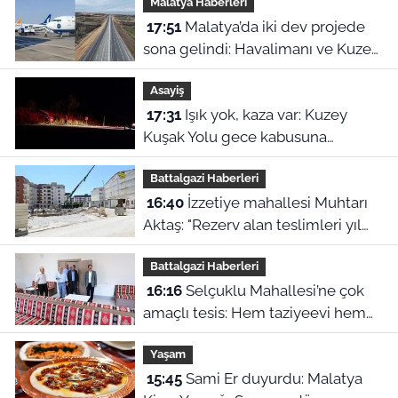
Malatya Haberleri
Anlaşması!
17:51
Malatya’da iki dev projede
sona gelindi: Havalimanı ve Kuzey
Çevre Yolu için açılış tarihleri ilan
Asayiş
edildi
17:31
Işık yok, kaza var: Kuzey
Kuşak Yolu gece kabusuna
dönüştü!
Battalgazi Haberleri
16:40
İzzetiye mahallesi Muhtarı
Aktaş: "Rezerv alan teslimleri yıl
sonunu bulur"
Battalgazi Haberleri
16:16
Selçuklu Mahallesi’ne çok
amaçlı tesis: Hem taziyeevi hem
kültür merkezi
Yaşam
15:45
Sami Er duyurdu: Malatya