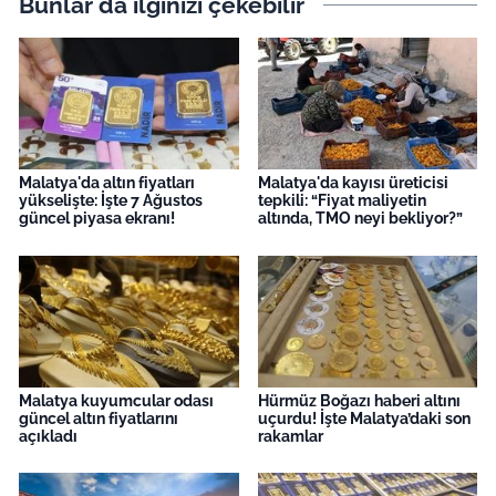
Bunlar da ilginizi çekebilir
Malatya'da altın fiyatları
Malatya'da kayısı üreticisi
yükselişte: İşte 7 Ağustos
tepkili: “Fiyat maliyetin
güncel piyasa ekranı!
altında, TMO neyi bekliyor?”
Malatya kuyumcular odası
Hürmüz Boğazı haberi altını
güncel altın fiyatlarını
uçurdu! İşte Malatya’daki son
açıkladı
rakamlar