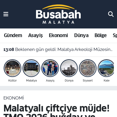
Gündem
Malatya Nöbetçi Eczaneler
Asayiş
Malatya Hava Durumu
Gündem
Asayiş
Ekonomi
Dünya
Bölge
S
Ekonomi
Malatya Namaz Vakitleri
13:08
Beklenen gün geldi: Malatya Arkeoloji Müzesinde binlerce yıllık eserler görücüye çıkıyor
Dünya
Malatya Trafik Yoğunluk Haritası
Bölge
Süper Lig Puan Durumu ve Fikstür
Kültür
Malatya
Asayiş
Dünya
Siyaset
Kale
Spor
Tüm Manşetler
EKONOMI
Resmi İlanlar
Son Dakika Haberleri
Malatyalı çiftçiye müjde!
Haber Arşivi