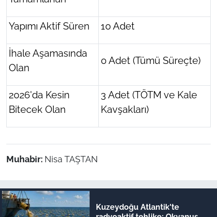
Yapımı Aktif Süren
10 Adet
İhale Aşamasında
0 Adet
(Tümü Süreçte)
Olan
2026'da Kesin
3 Adet
(TÖTM ve Kale
Bitecek Olan
Kavşakları)
Muhabir:
Nisa TAŞTAN
Kuzeydoğu Atlantik'te
radyoaktif tehlike: Okyanus