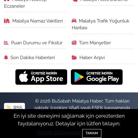
Eczaneler
Malatya Namaz Vakitleri
Malatya Trafik Yoğunluk
Haritası
Puan Durumu ve Fikstür
Tüm Manşetler
Son Dakika Haberleri
Haber Arşivi
© 2026 BuSabah Malatya Haber. Tüm hakları
RSS
saklıdır. İçerikler 5846 sayılı FSEK kapsamında
izinsiz kopyalanamaz.
En iyi site deneyimi sağlamak için çerezlerden
faydalanıyoruz. Detaylar için lütfen tıklayın.
Gizlilik Sözleşmesi
Haber Yazılımı:
TE Bilişim
TAMAM