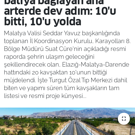
batıya bağlayan ana
arterde dev adım: 10'u
bitti, 10'u yolda
Malatya Valisi Seddar Yavuz başkanlığında
toplanan İl Koordinasyon Kurulu, Karayolları 8.
Bölge Müdürü Suat Cüre'nin açıkladığı resmi
raporda şehrin ulaşım geleceğini
şekillendirecek olan, Elazığ-Malatya-Darende
hattındaki 20 kavşaktan 10'unun bittiği
müjdelendi. İşte Turgut Özal Tıp Merkezi dahil
biten ve yapımı süren tüm kavşakların tam
listesi ve resmi proje künyesi...