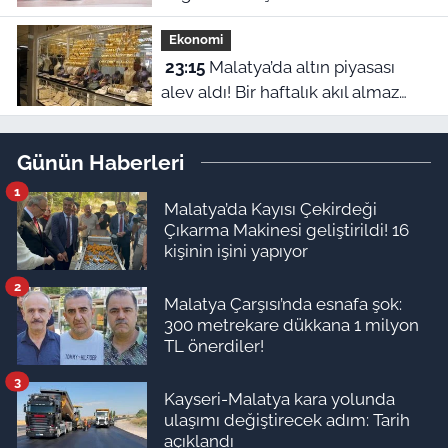
hangileri? 10 Ağustos ilçe ilçe tam
Ekonomi
liste
23:15
Malatya’da altın piyasası
alev aldı! Bir haftalık akıl almaz
fiyat farklılıkları belli oldu
Günün Haberleri
1
Malatya’da Kayısı Çekirdeği
Çıkarma Makinesi geliştirildi! 16
kişinin işini yapıyor
2
Malatya Çarşısı’nda esnafa şok:
300 metrekare dükkana 1 milyon
TL önerdiler!
3
Kayseri-Malatya kara yolunda
ulaşımı değiştirecek adım: Tarih
açıklandı