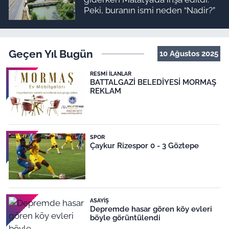
Peki, buranın ismi neden “Nadir?”
Geçen Yıl Bugün
10 Ağustos 2025
RESMI İLANLAR
BATTALGAZİ BELEDİYESİ MORMAŞ
REKLAM
SPOR
Çaykur Rizespor 0 - 3 Göztepe
ASAYIŞ
Depremde hasar gören köy evleri
böyle görüntülendi