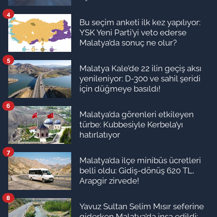
4
Bu seçim anketi ilk kez yapılıyor:
YSK Yeni Parti’yi veto ederse
Malatya’da sonuç ne olur?
5
Malatya Kale’de 22 ilin geçiş aksı
yenileniyor: D-300 ve sahil şeridi
için düğmeye basıldı!
6
Malatya’da görenleri etkileyen
türbe: Kubbesiyle Kerbela’yı
hatırlatıyor
7
Malatya’da ilçe minibüs ücretleri
belli oldu: Gidiş-dönüş 620 TL,
Arapgir zirvede!
8
Yavuz Sultan Selim Mısır seferine
giderken Malatya’da inşa edildi: