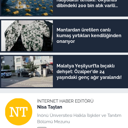
dibindeki 200 bin atık varili
parçalanıyor
Mantardan üretilen canlı
kumaş yırtıkları kendiliğinden
onarıyor
Malatya Yeşilyurt’ta bıçaklı
dehşet: Özalper'de 24
yaşındaki genç ağır yaralandı!
İNTERNET HABER EDITÖRÜ
Nisa Taştan
İnönü Üniversitesi Halkla İlişkiler ve Tanıtım
Bölümü Mezunu