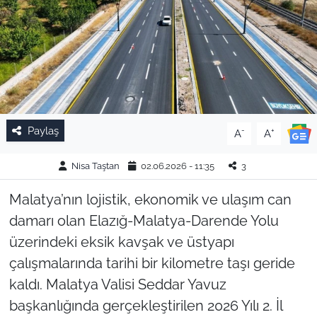
Paylaş
-
+
A
A
Nisa Taştan
02.06.2026 - 11:35
3
Malatya’nın lojistik, ekonomik ve ulaşım can
damarı olan Elazığ-Malatya-Darende Yolu
üzerindeki eksik kavşak ve üstyapı
çalışmalarında tarihi bir kilometre taşı geride
kaldı. Malatya Valisi Seddar Yavuz
başkanlığında gerçekleştirilen 2026 Yılı 2. İl