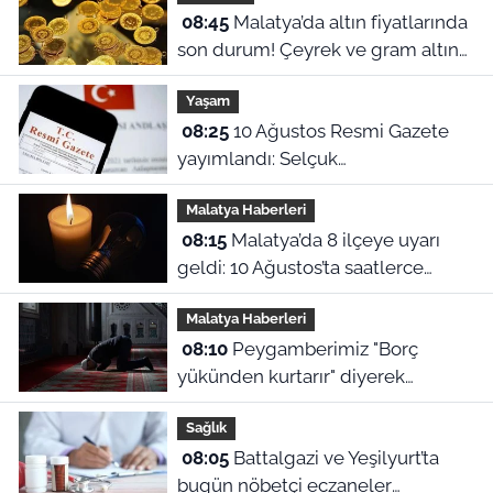
08:45
Malatya’da altın fiyatlarında
son durum! Çeyrek ve gram altın
kaç TL Oldu? (10 Ağustos güncel
Yaşam
fiyatlar)
08:25
10 Ağustos Resmi Gazete
yayımlandı: Selçuk
Üniversitesi'nde çok sayıda
Malatya Haberleri
yönetmelik kaldırıldı!
08:15
Malatya’da 8 ilçeye uyarı
geldi: 10 Ağustos’ta saatlerce
elektrik verilmeyecek!
Malatya Haberleri
08:10
Peygamberimiz "Borç
yükünden kurtarır" diyerek
öğretmişti! İşte rızık duası ve 10
Sağlık
Ağustos Malatya ezan vakitleri
08:05
Battalgazi ve Yeşilyurt’ta
bugün nöbetçi eczaneler