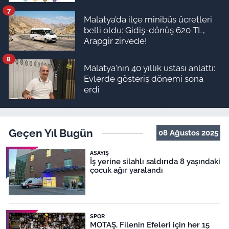
7
Malatya’da ilçe minibüs ücretleri
belli oldu: Gidiş-dönüş 620 TL,
Arapgir zirvede!
8
Malatya'nın 40 yıllık ustası anlattı:
Evlerde gösteriş dönemi sona
erdi
Geçen Yıl Bugün
08 Ağustos 2025
ASAYIŞ
İş yerine silahlı saldırıda 8 yaşındaki
çocuk ağır yaralandı
SPOR
MOTAŞ, Filenin Efeleri için her 15