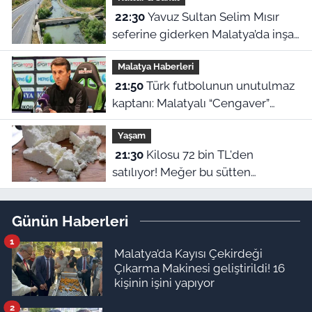
22:30
Yavuz Sultan Selim Mısır
seferine giderken Malatya’da inşa
edildi: Peki, buranın ismi neden
Malatya Haberleri
“Nadir?”
21:50
Türk futbolunun unutulmaz
kaptanı: Malatyalı “Cengaver”
Bülent Korkmaz’ın ilham veren
Yaşam
hikayesi
21:30
Kilosu 72 bin TL'den
satılıyor! Meğer bu sütten
yapılıyormuş
Günün Haberleri
1
Malatya’da Kayısı Çekirdeği
Çıkarma Makinesi geliştirildi! 16
kişinin işini yapıyor
2