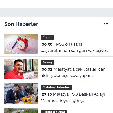
Son Haberler
Eğitim
00:50
KPSS ön lisans
başvurularında son gün yaklaşıyor:
2026 başvuru tarihleri ve sınav
Asayiş
ücreti ne?
00:02
Malatya’da çakıl taşları can
aldı: İş dönüşü kaza yapan
motosikletli hayatını kaybetti
Malatya Haberleri
23:10
Malatya TSO Başkan Adayı
Mahmut Boyraz genç
girişimcilerle buluştu
Kültür & Sanat