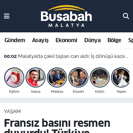
Gündem
Malatya Nöbetçi Eczaneler
Asayiş
Malatya Hava Durumu
Gündem
Asayiş
Ekonomi
Dünya
Bölge
S
Ekonomi
Malatya Namaz Vakitleri
00:02
Malatya’da çakıl taşları can aldı: İş dönüşü kaza yapan motosikletli hayatını kaybetti
Dünya
Malatya Trafik Yoğunluk Haritası
Bölge
Süper Lig Puan Durumu ve Fikstür
Eğitim
Asayiş
Malatya
Siyaset
Kültür
Yaşam
Spor
Tüm Manşetler
YAŞAM
Resmi İlanlar
Son Dakika Haberleri
Fransız basını resmen
Haber Arşivi