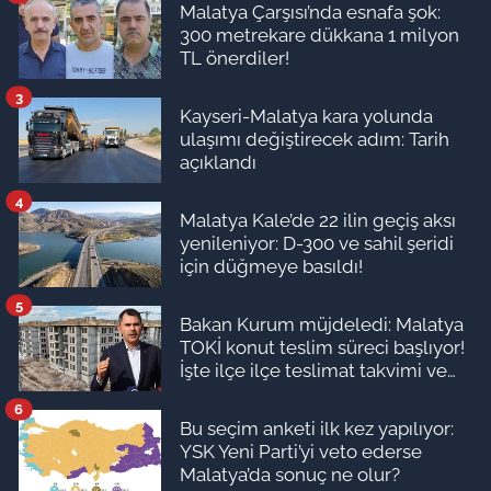
Malatya Çarşısı’nda esnafa şok:
300 metrekare dükkana 1 milyon
TL önerdiler!
3
Kayseri-Malatya kara yolunda
ulaşımı değiştirecek adım: Tarih
açıklandı
4
Malatya Kale’de 22 ilin geçiş aksı
yenileniyor: D-300 ve sahil şeridi
için düğmeye basıldı!
5
Bakan Kurum müjdeledi: Malatya
TOKİ konut teslim süreci başlıyor!
İşte ilçe ilçe teslimat takvimi ve
ödeme planı
6
Bu seçim anketi ilk kez yapılıyor:
YSK Yeni Parti’yi veto ederse
Malatya’da sonuç ne olur?