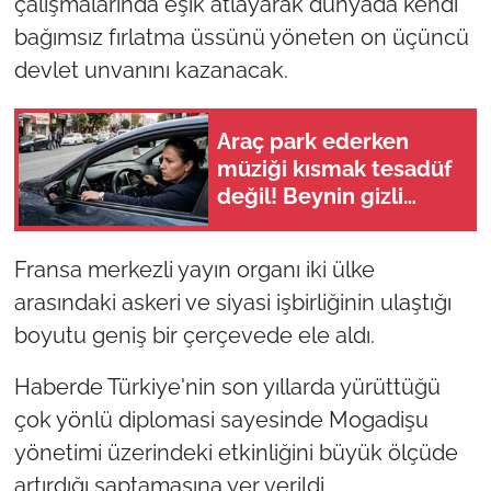
çalışmalarında eşik atlayarak dünyada kendi
bağımsız fırlatma üssünü yöneten on üçüncü
devlet unvanını kazanacak.
Araç park ederken
müziği kısmak tesadüf
değil! Beynin gizli
refleksiymiş
Fransa merkezli yayın organı iki ülke
arasındaki askeri ve siyasi işbirliğinin ulaştığı
boyutu geniş bir çerçevede ele aldı.
Haberde Türkiye'nin son yıllarda yürüttüğü
çok yönlü diplomasi sayesinde Mogadişu
yönetimi üzerindeki etkinliğini büyük ölçüde
artırdığı saptamasına yer verildi.