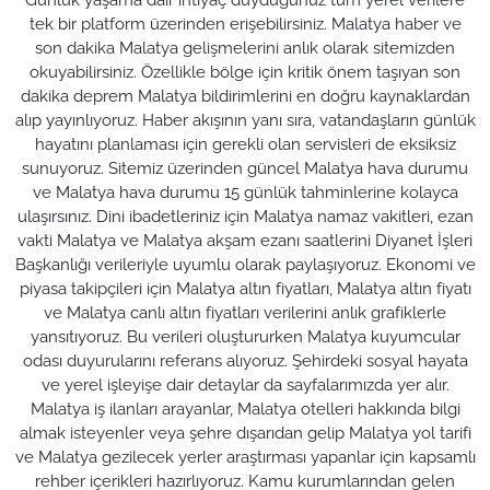
tek bir platform üzerinden erişebilirsiniz. Malatya haber ve
son dakika Malatya gelişmelerini anlık olarak sitemizden
okuyabilirsiniz. Özellikle bölge için kritik önem taşıyan son
dakika deprem Malatya bildirimlerini en doğru kaynaklardan
alıp yayınlıyoruz. Haber akışının yanı sıra, vatandaşların günlük
hayatını planlaması için gerekli olan servisleri de eksiksiz
sunuyoruz. Sitemiz üzerinden güncel Malatya hava durumu
ve Malatya hava durumu 15 günlük tahminlerine kolayca
ulaşırsınız. Dini ibadetleriniz için Malatya namaz vakitleri, ezan
vakti Malatya ve Malatya akşam ezanı saatlerini Diyanet İşleri
Başkanlığı verileriyle uyumlu olarak paylaşıyoruz. Ekonomi ve
piyasa takipçileri için Malatya altın fiyatları, Malatya altın fiyatı
ve Malatya canlı altın fiyatları verilerini anlık grafiklerle
yansıtıyoruz. Bu verileri oluştururken Malatya kuyumcular
odası duyurularını referans alıyoruz. Şehirdeki sosyal hayata
ve yerel işleyişe dair detaylar da sayfalarımızda yer alır.
Malatya iş ilanları arayanlar, Malatya otelleri hakkında bilgi
almak isteyenler veya şehre dışarıdan gelip Malatya yol tarifi
ve Malatya gezilecek yerler araştırması yapanlar için kapsamlı
rehber içerikleri hazırlıyoruz. Kamu kurumlarından gelen