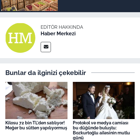
EDITÖR HAKKINDA
Haber Merkezi
Bunlar da ilginizi çekebilir
Kilosu 72 bin TL'den satılıyor!
Protokol ve medya camiası
Meğer bu sütten yapılıyormuş
bu düğünde buluştu:
Bozkurtoğlu ailesinin mutlu
günü