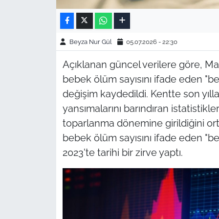
Beyza Nur Gül
05.07.2026 - 22:30
Açıklanan güncel verilere göre, Ma
bebek ölüm sayısını ifade eden "beb
değişim kaydedildi. Kentte son yıl
yansımalarını barındıran istatistikl
toparlanma dönemine girildiğini o
bebek ölüm sayısını ifade eden "beb
2023'te tarihi bir zirve yaptı.