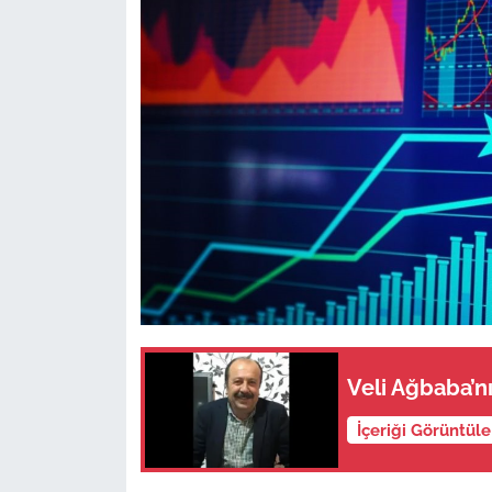
Veli Ağbaba’n
İçeriği Görüntül