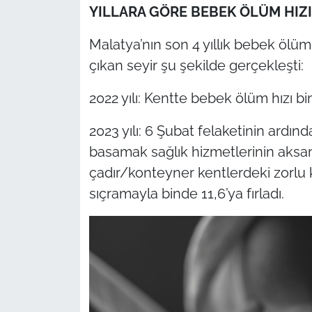
YILLARA GÖRE BEBEK ÖLÜM HIZI
Malatya’nın son 4 yıllık bebek ölüm 
çıkan seyir şu şekilde gerçekleşti:
2022 yılı: Kentte bebek ölüm hızı b
2023 yılı: 6 Şubat felaketinin ardın
basamak sağlık hizmetlerinin aksama
çadır/konteyner kentlerdeki zorlu k
sıçramayla binde 11,6’ya fırladı.