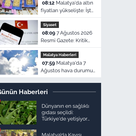
08:12
Malatya'da altın
fiyatları yükselişte: İşte
7 Ağustos güncel
Siyaset
piyasa ekranı!
08:09
7 Ağustos 2026
Resmi Gazete: Kritik
kararlar ve yeni
Malatya Haberleri
yönetmelikler
07:59
Malatya'da 7
yürürlükte
Ağustos hava durumu:
Kavurucu sıcaklar
devam ediyor!
Günün Haberleri
Dünyanın en sağlıklı
gıdası seçildi:
Türkiye'de yetişiyor
ama kimse yüzüne
bakmıyor
Malatya’da Kayısı