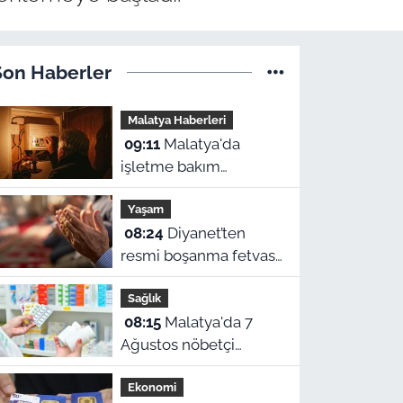
Son Haberler
Malatya Haberleri
09:11
Malatya'da
işletme bakım
çalışmaları
Yaşam
kapsamında bir çok
08:24
Diyanet’ten
ilçede planlı elektrik
resmi boşanma fetvası
kesintileri
ve Malatya namaz
uygulanacak.
Sağlık
vakitleri
Kesintilerin yap
08:15
Malatya'da 7
Ağustos nöbetçi
eczaneler belli oldu!
Ekonomi