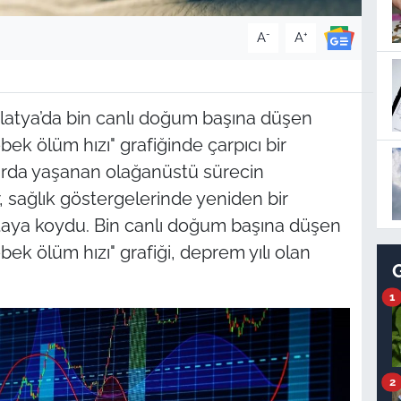
-
+
A
A
latya’da bin canlı doğum başına düşen
ek ölüm hızı" grafiğinde çarpıcı bir
larda yaşanan olağanüstü sürecin
er, sağlık göstergelerinde yeniden bir
rtaya koydu. Bin canlı doğum başına düşen
ek ölüm hızı" grafiği, deprem yılı olan
1
2