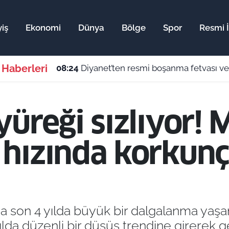
iş
Ekonomi
Dünya
Bölge
Spor
Resmi İ
 Haberleri
08:24
Diyanet’ten resmi boşanma fetvası ve
üreği sızlıyor! 
hızında korkunç
 son 4 yılda büyük bir dalgalanma yaşand
 yılda düzenli bir düşüş trendine girerek 