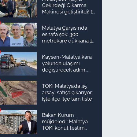
Çekirdeği Çıkarma
Makinesi geliştirildi! 16
kişinin işini yapıyor
Malatya Çarşısı’nda
esnafa şok: 300
metrekare dükkana 1
milyon TL önerdiler!
Kayseri-Malatya kara
yolunda ulaşımı
değiştirecek adım:
Tarih açıklandı
TOKİ Malatya’da 45
arsayı satışa çıkarıyor:
İşte ilçe ilçe tam liste
Bakan Kurum
müjdeledi: Malatya
TOKİ konut teslim
süreci başlıyor! İşte