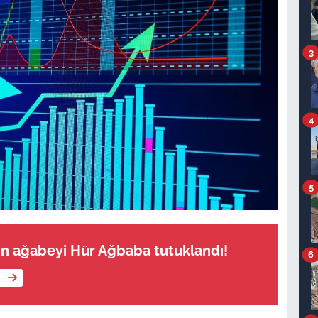
3
4
5
ın ağabeyi Hür Ağbaba tutuklandı!
6
e