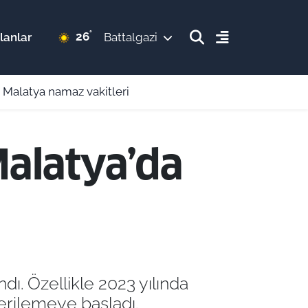
°
26
lanlar
Battalgazi
 Malatya namaz vakitleri
Malatya’da
ı. Özellikle 2023 yılında
gerilemeye başladı.