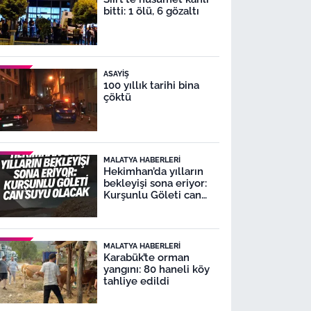
bitti: 1 ölü, 6 gözaltı
ASAYIŞ
100 yıllık tarihi bina
çöktü
MALATYA HABERLERI
Hekimhan’da yılların
bekleyişi sona eriyor:
Kurşunlu Göleti can
suyu olacak
MALATYA HABERLERI
Karabük’te orman
yangını: 80 haneli köy
tahliye edildi