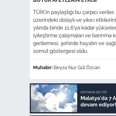
BÜYÜK AFETLERİN ETKİSİ
TÜİK’in paylaştığı bu çarpıcı veriler
üzerindeki dolaylı ve yıkıcı etkiler
yılında binde 11,6’ya kadar yüksel
iyileştirme çalışmaları ve barınma 
gerilemesi, şehirde hayatın ve sağl
somut göstergesi oldu.
Muhabir:
Beyza Nur Gül Özcan
EDITÖRÜN SEÇTIĞI
Malatya'da 7 
devam ediyor