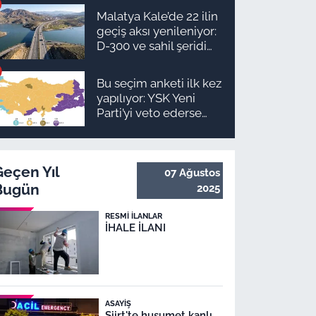
ilçe ilçe teslimat
Malatya Kale’de 22 ilin
takvimi ve ödeme
geçiş aksı yenileniyor:
planı
D-300 ve sahil şeridi
için düğmeye basıldı!
Bu seçim anketi ilk kez
yapılıyor: YSK Yeni
Parti’yi veto ederse
Malatya’da sonuç ne
olur?
Geçen Yıl
07 Ağustos
Bugün
2025
RESMI İLANLAR
İHALE İLANI
ASAYIŞ
Siirt'te husumet kanlı