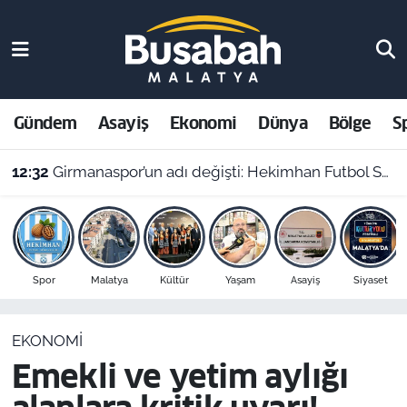
Gündem
Malatya Nöbetçi Eczaneler
Asayiş
Malatya Hava Durumu
Gündem
Asayiş
Ekonomi
Dünya
Bölge
S
Ekonomi
Malatya Namaz Vakitleri
12:32
Girmanaspor’un adı değişti: Hekimhan Futbol Spor Kulübü geliyor
Dünya
Malatya Trafik Yoğunluk Haritası
Bölge
Süper Lig Puan Durumu ve Fikstür
Spor
Malatya
Kültür
Yaşam
Asayiş
Siyaset
Spor
Tüm Manşetler
EKONOMI
Resmi İlanlar
Son Dakika Haberleri
Emekli ve yetim aylığı
Haber Arşivi