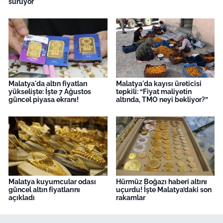
sürüyor
Malatya'da altın fiyatları
Malatya'da kayısı üreticisi
yükselişte: İşte 7 Ağustos
tepkili: “Fiyat maliyetin
güncel piyasa ekranı!
altında, TMO neyi bekliyor?”
Malatya kuyumcular odası
Hürmüz Boğazı haberi altını
güncel altın fiyatlarını
uçurdu! İşte Malatya’daki son
açıkladı
rakamlar