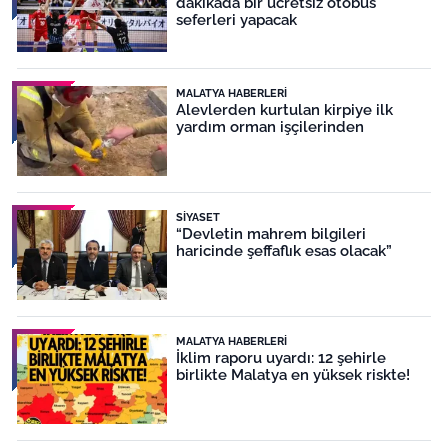
dakikada bir ücretsiz otobüs
seferleri yapacak
MALATYA HABERLERI
Alevlerden kurtulan kirpiye ilk
yardım orman işçilerinden
SIYASET
“Devletin mahrem bilgileri
haricinde şeffaflık esas olacak”
MALATYA HABERLERI
İklim raporu uyardı: 12 şehirle
birlikte Malatya en yüksek riskte!