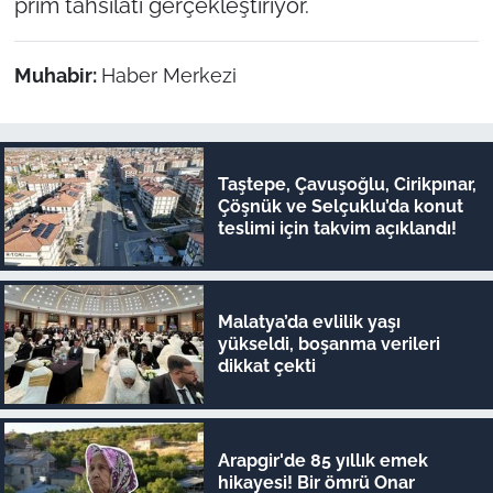
prim tahsilatı gerçekleştiriyor.
Muhabir:
Haber Merkezi
Taştepe, Çavuşoğlu, Cirikpınar,
Çöşnük ve Selçuklu’da konut
teslimi için takvim açıklandı!
Malatya’da evlilik yaşı
yükseldi, boşanma verileri
dikkat çekti
Arapgir'de 85 yıllık emek
hikayesi! Bir ömrü Onar