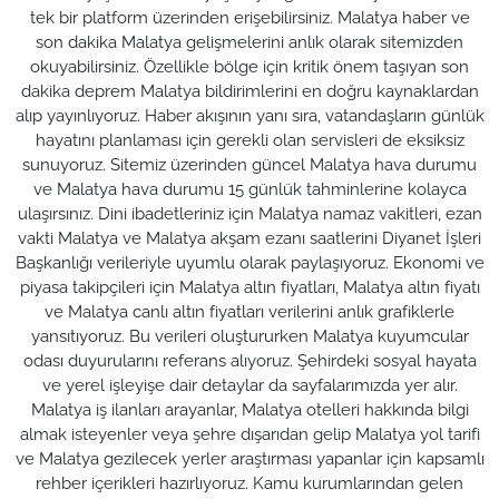
tek bir platform üzerinden erişebilirsiniz. Malatya haber ve
son dakika Malatya gelişmelerini anlık olarak sitemizden
okuyabilirsiniz. Özellikle bölge için kritik önem taşıyan son
dakika deprem Malatya bildirimlerini en doğru kaynaklardan
alıp yayınlıyoruz. Haber akışının yanı sıra, vatandaşların günlük
hayatını planlaması için gerekli olan servisleri de eksiksiz
sunuyoruz. Sitemiz üzerinden güncel Malatya hava durumu
ve Malatya hava durumu 15 günlük tahminlerine kolayca
ulaşırsınız. Dini ibadetleriniz için Malatya namaz vakitleri, ezan
vakti Malatya ve Malatya akşam ezanı saatlerini Diyanet İşleri
Başkanlığı verileriyle uyumlu olarak paylaşıyoruz. Ekonomi ve
piyasa takipçileri için Malatya altın fiyatları, Malatya altın fiyatı
ve Malatya canlı altın fiyatları verilerini anlık grafiklerle
yansıtıyoruz. Bu verileri oluştururken Malatya kuyumcular
odası duyurularını referans alıyoruz. Şehirdeki sosyal hayata
ve yerel işleyişe dair detaylar da sayfalarımızda yer alır.
Malatya iş ilanları arayanlar, Malatya otelleri hakkında bilgi
almak isteyenler veya şehre dışarıdan gelip Malatya yol tarifi
ve Malatya gezilecek yerler araştırması yapanlar için kapsamlı
rehber içerikleri hazırlıyoruz. Kamu kurumlarından gelen