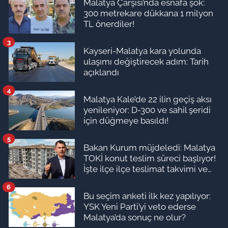
Malatya Çarşısı’nda esnafa şok:
300 metrekare dükkana 1 milyon
TL önerdiler!
3
Kayseri-Malatya kara yolunda
ulaşımı değiştirecek adım: Tarih
açıklandı
4
Malatya Kale’de 22 ilin geçiş aksı
yenileniyor: D-300 ve sahil şeridi
için düğmeye basıldı!
5
Bakan Kurum müjdeledi: Malatya
TOKİ konut teslim süreci başlıyor!
İşte ilçe ilçe teslimat takvimi ve
ödeme planı
6
Bu seçim anketi ilk kez yapılıyor:
YSK Yeni Parti’yi veto ederse
Malatya’da sonuç ne olur?