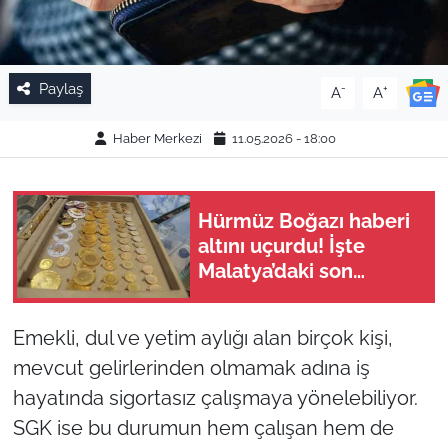
Paylaş
-
+
A
A
Haber Merkezi
11.05.2026 - 18:00
Hürmüz Boğazı haberi
altını uçurdu! İşte
Malatya’daki son
rakamlar
Emekli, dul ve yetim aylığı alan birçok kişi,
mevcut gelirlerinden olmamak adına iş
hayatında sigortasız çalışmaya yönelebiliyor.
SGK ise bu durumun hem çalışan hem de