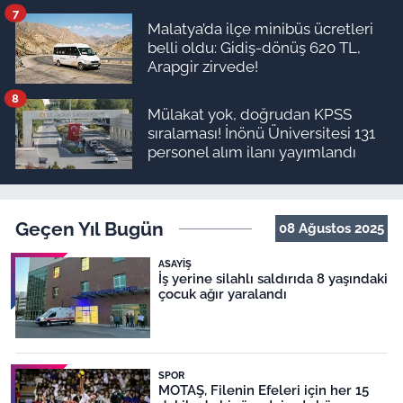
7
Malatya’da ilçe minibüs ücretleri
belli oldu: Gidiş-dönüş 620 TL,
Arapgir zirvede!
8
Mülakat yok, doğrudan KPSS
sıralaması! İnönü Üniversitesi 131
personel alım ilanı yayımlandı
Geçen Yıl Bugün
08 Ağustos 2025
ASAYIŞ
İş yerine silahlı saldırıda 8 yaşındaki
çocuk ağır yaralandı
SPOR
MOTAŞ, Filenin Efeleri için her 15