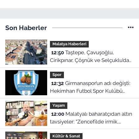
Son Haberler
Malatya Haberleri
12:50
Taştepe, Çavuşoğlu,
Cirikpınar, Çöşnük ve Selçuklu’da
konut teslimi için takvim açıklandı!
Spor
12:32
Girmanaspor’un adı değişti:
Hekimhan Futbol Spor Kulübü
geliyor
Yaşam
12:00
Malatyalı baharatçıdan altın
tavsiyeler: "Zencefilde irmik,
kimyonda bulgur var!"
Kültür & Sanat