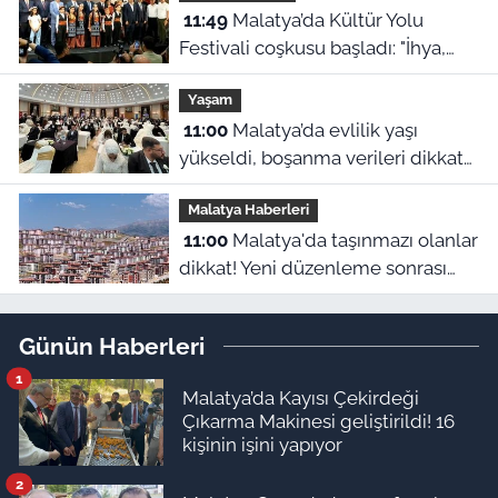
11:49
Malatya’da Kültür Yolu
Festivali coşkusu başladı: "İhya,
inşa ve kültürle normalleşiyoruz"
Yaşam
11:00
Malatya’da evlilik yaşı
yükseldi, boşanma verileri dikkat
çekti
Malatya Haberleri
11:00
Malatya'da taşınmazı olanlar
dikkat! Yeni düzenleme sonrası
gözler 2027 hesaplamalarına
çevrildi
Günün Haberleri
1
Malatya’da Kayısı Çekirdeği
Çıkarma Makinesi geliştirildi! 16
kişinin işini yapıyor
2