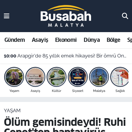
Gündem
Malatya Nöbetçi Eczaneler
Asayiş
Malatya Hava Durumu
Gündem
Asayiş
Ekonomi
Dünya
Bölge
S
Ekonomi
Malatya Namaz Vakitleri
10:00
Arapgir'de 85 yıllık emek hikayesi! Bir ömrü Onar köyüne adadı
Dünya
Malatya Trafik Yoğunluk Haritası
Bölge
Süper Lig Puan Durumu ve Fikstür
Yaşam
Asayiş
Kültür
Siyaset
Malatya
Sağlık
Spor
Tüm Manşetler
YAŞAM
Resmi İlanlar
Son Dakika Haberleri
Ölüm gemisindeydi! Ruhi
Haber Arşivi