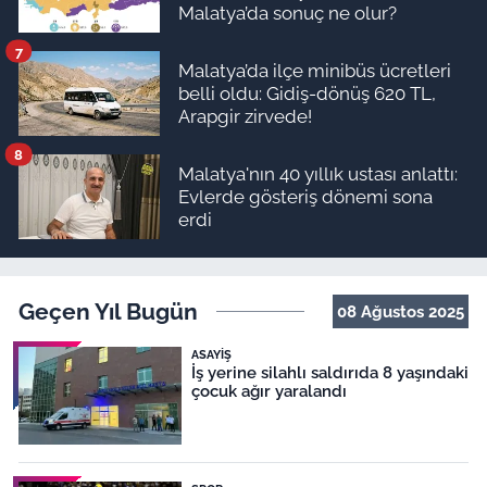
Malatya’da sonuç ne olur?
7
Malatya’da ilçe minibüs ücretleri
belli oldu: Gidiş-dönüş 620 TL,
Arapgir zirvede!
8
Malatya'nın 40 yıllık ustası anlattı:
Evlerde gösteriş dönemi sona
erdi
Geçen Yıl Bugün
08 Ağustos 2025
ASAYIŞ
İş yerine silahlı saldırıda 8 yaşındaki
çocuk ağır yaralandı