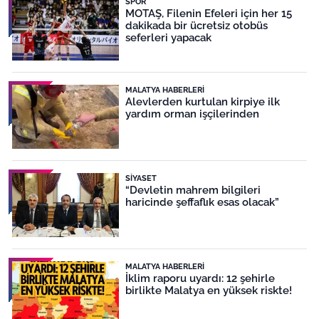
SPOR
MOTAŞ, Filenin Efeleri için her 15
dakikada bir ücretsiz otobüs
seferleri yapacak
MALATYA HABERLERI
Alevlerden kurtulan kirpiye ilk
yardım orman işçilerinden
SIYASET
“Devletin mahrem bilgileri
haricinde şeffaflık esas olacak”
MALATYA HABERLERI
İklim raporu uyardı: 12 şehirle
birlikte Malatya en yüksek riskte!