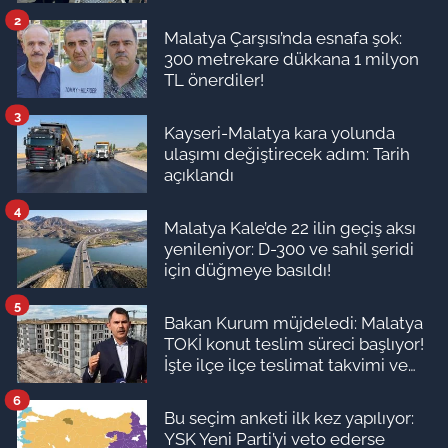
2
Malatya Çarşısı’nda esnafa şok:
300 metrekare dükkana 1 milyon
TL önerdiler!
3
Kayseri-Malatya kara yolunda
ulaşımı değiştirecek adım: Tarih
açıklandı
4
Malatya Kale’de 22 ilin geçiş aksı
yenileniyor: D-300 ve sahil şeridi
için düğmeye basıldı!
5
Bakan Kurum müjdeledi: Malatya
TOKİ konut teslim süreci başlıyor!
İşte ilçe ilçe teslimat takvimi ve
ödeme planı
6
Bu seçim anketi ilk kez yapılıyor:
YSK Yeni Parti’yi veto ederse