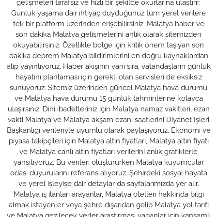
gelişmeleri tarafsız ve hızlı bir şekilde okurlarına ulaştırır.
Günlük yaşama dair ihtiyaç duyduğunuz tüm yerel verilere
tek bir platform üzerinden erişebilirsiniz. Malatya haber ve
son dakika Malatya gelişmelerini anlık olarak sitemizden
okuyabilirsiniz. Özellikle bölge için kritik önem taşıyan son
dakika deprem Malatya bildirimlerini en doğru kaynaklardan
alıp yayınlıyoruz. Haber akışının yanı sıra, vatandaşların günlük
hayatını planlaması için gerekli olan servisleri de eksiksiz
sunuyoruz. Sitemiz üzerinden güncel Malatya hava durumu
ve Malatya hava durumu 15 günlük tahminlerine kolayca
ulaşırsınız. Dini ibadetleriniz için Malatya namaz vakitleri, ezan
vakti Malatya ve Malatya akşam ezanı saatlerini Diyanet İşleri
Başkanlığı verileriyle uyumlu olarak paylaşıyoruz. Ekonomi ve
piyasa takipçileri için Malatya altın fiyatları, Malatya altın fiyatı
ve Malatya canlı altın fiyatları verilerini anlık grafiklerle
yansıtıyoruz. Bu verileri oluştururken Malatya kuyumcular
odası duyurularını referans alıyoruz. Şehirdeki sosyal hayata
ve yerel işleyişe dair detaylar da sayfalarımızda yer alır.
Malatya iş ilanları arayanlar, Malatya otelleri hakkında bilgi
almak isteyenler veya şehre dışarıdan gelip Malatya yol tarifi
ve Malatya gezilecek yerler araştırması yapanlar için kapsamlı