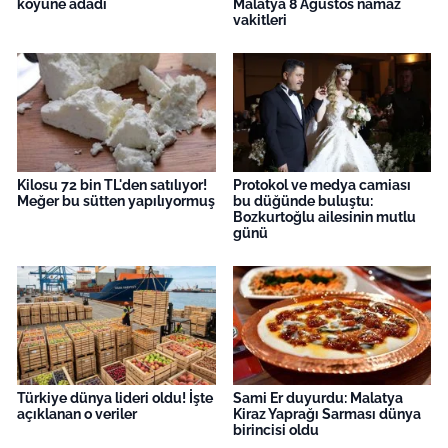
köyüne adadı
Malatya 8 Ağustos namaz
vakitleri
Kilosu 72 bin TL'den satılıyor!
Protokol ve medya camiası
Meğer bu sütten yapılıyormuş
bu düğünde buluştu:
Bozkurtoğlu ailesinin mutlu
günü
Türkiye dünya lideri oldu! İşte
Sami Er duyurdu: Malatya
açıklanan o veriler
Kiraz Yaprağı Sarması dünya
birincisi oldu