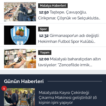
Malatya Haberleri
12:50
Taştepe, Çavuşoğlu,
Cirikpınar, Çöşnük ve Selçuklu’da
konut teslimi için takvim açıklandı!
Spor
12:32
Girmanaspor’un adı değişti:
Hekimhan Futbol Spor Kulübü
geliyor
Yaşam
12:00
Malatyalı baharatçıdan altın
tavsiyeler: "Zencefilde irmik,
kimyonda bulgur var!"
Günün Haberleri
1
Malatya’da Kayısı Çekirdeği
Çıkarma Makinesi geliştirildi! 16
kişinin işini yapıyor