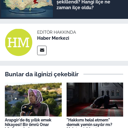
şekillendi? Hangi ilçe ne
zaman ilçe oldu?
EDITÖR HAKKINDA
Haber Merkezi
Bunlar da ilginizi çekebilir
Arapgir'de 85 yıllık emek
"Hakkımı helal etmem"
hikayesi! Bir ömrü Onar
demek yemin sayılır mı?