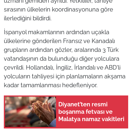
uzmanı gemiden ayrıldı. Yetkililer, tahliye
sırasının ülkelerin koordinasyonuna göre
ilerlediğini bildirdi.
İspanyol makamlarının ardından uçakla
ülkelerine gönderilen Fransız ve Kanadalı
grupların ardından gözler, aralarında 3 Türk
vatandaşının da bulunduğu diğer yolculara
çevrildi. Hollandalı, İngiliz, İrlandalı ve ABD'li
yolcuların tahliyesi için planlamaların akşama
kadar tamamlanması hedefleniyor.
Diyanet’ten resmi
boşanma fetvası ve
Malatya namaz vakitleri