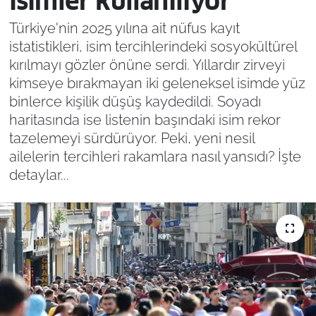
isimler kullanılıyor
Türkiye'nin 2025 yılına ait nüfus kayıt
istatistikleri, isim tercihlerindeki sosyokültürel
kırılmayı gözler önüne serdi. Yıllardır zirveyi
kimseye bırakmayan iki geleneksel isimde yüz
binlerce kişilik düşüş kaydedildi. Soyadı
haritasında ise listenin başındaki isim rekor
tazelemeyi sürdürüyor. Peki, yeni nesil
ailelerin tercihleri rakamlara nasıl yansıdı? İşte
detaylar...