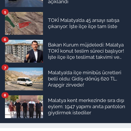
açıklandı
5
TOKİ Malatya’da 45 arsayı satışa
çıkarıyor: İşte ilçe ilçe tam liste
6
Bakan Kurum müjdeledi: Malatya
TOKİ konut teslim süreci başlıyor!
İşte ilçe ilçe teslimat takvimi ve
ödeme planı
7
Malatya’da ilçe minibüs ücretleri
belli oldu: Gidiş-dönüş 620 TL,
Arapgir zirvede!
8
Malatya kent merkezinde sıra dışı
eylem: 1947 yapımı anıta pantolon
giydirmek istediler