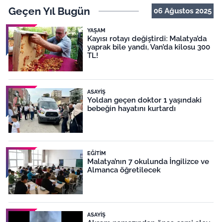
Geçen Yıl Bugün
06 Ağustos 2025
YAŞAM
Kayısı rotayı değiştirdi: Malatya’da
yaprak bile yandı, Van’da kilosu 300
TL!
ASAYIŞ
Yoldan geçen doktor 1 yaşındaki
bebeğin hayatını kurtardı
EĞITIM
Malatya’nın 7 okulunda İngilizce ve
Almanca öğretilecek
ASAYIŞ