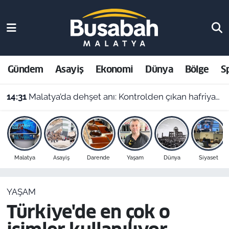
Gündem
Malatya Nöbetçi Eczaneler
Asayiş
Malatya Hava Durumu
Gündem
Asayiş
Ekonomi
Dünya
Bölge
S
Ekonomi
Malatya Namaz Vakitleri
14:31
Malatya’da dehşet anı: Kontrolden çıkan hafriyat kamyonu evin içine girdi!
Dünya
Malatya Trafik Yoğunluk Haritası
Bölge
Süper Lig Puan Durumu ve Fikstür
Malatya
Asayiş
Darende
Yaşam
Dünya
Siyaset
Spor
Tüm Manşetler
YAŞAM
Resmi İlanlar
Son Dakika Haberleri
Türkiye'de en çok o
Haber Arşivi