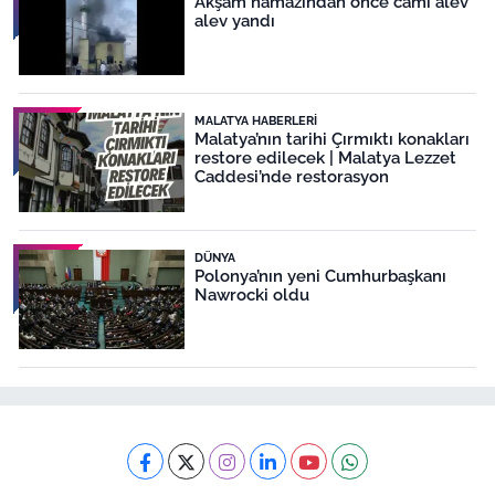
Akşam namazından önce cami alev
alev yandı
MALATYA HABERLERI
Malatya’nın tarihi Çırmıktı konakları
restore edilecek | Malatya Lezzet
Caddesi’nde restorasyon
DÜNYA
Polonya’nın yeni Cumhurbaşkanı
Nawrocki oldu