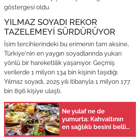
göstergesi oldu.
YILMAZ SOYADI REKOR
TAZELEMEYİ SÜRDÜRÜYOR
İsim tercihlerindeki bu erimenin tam aksine,
Türkiye'nin en yaygın soyadlarında yukarı
yönlü bir hareketlilik yaşanıyor. Geçmiş
verilerde 1 milyon 134 bin kişinin taşıdığı
Yılmaz soyadı, 2025 yılı itibarıyla 1 milyon 177
bin 896 kişiye ulaştı.
Ne yulaf ne de
yumurta: Kahvaltının
en sağlıklı besini belli
oldu!