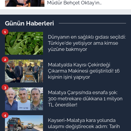
Müdür Behçet Oktay'ın
dosyasında FETÖ şüphesi! Bakan
Akın Gürlek devrede
Günün Haberleri
1
Dünyanın en sağlıklı gıdası seçildi:
Türkiye'de yetişiyor ama kimse
yüzüne bakmıyor
2
Malatya’da Kayısı Çekirdeği
Çıkarma Makinesi geliştirildi! 16
kişinin işini yapıyor
3
Malatya Çarşısı’nda esnafa şok:
300 metrekare dükkana 1 milyon
TL önerdiler!
4
Kayseri-Malatya kara yolunda
ulaşımı değiştirecek adım: Tarih