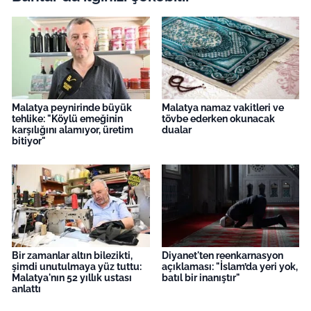
Malatya peynirinde büyük
Malatya namaz vakitleri ve
tehlike: "Köylü emeğinin
tövbe ederken okunacak
karşılığını alamıyor, üretim
dualar
bitiyor"
Bir zamanlar altın bilezikti,
Diyanet'ten reenkarnasyon
şimdi unutulmaya yüz tuttu:
açıklaması: "İslam’da yeri yok,
Malatya'nın 52 yıllık ustası
batıl bir inanıştır"
anlattı