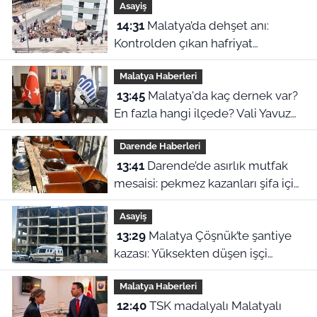
Asayiş
14:31
Malatya’da dehşet anı:
Kontrolden çıkan hafriyat
kamyonu evin içine girdi!
Malatya Haberleri
13:45
Malatya'da kaç dernek var?
En fazla hangi ilçede? Vali Yavuz
tek tek açıkladı
Darende Haberleri
13:41
Darende’de asırlık mutfak
mesaisi: pekmez kazanları şifa için
kaynıyor
Asayiş
13:29
Malatya Çöşnük’te şantiye
kazası: Yüksekten düşen işçi
yaralandı
Malatya Haberleri
12:40
TSK madalyalı Malatyalı