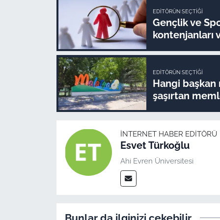
EDITÖRÜN SEÇTIĞI
Gençlik ve Spo
kontenjanları 
EDITÖRÜN SEÇTIĞI
Hangi başkan n
şaşırtan memle
İNTERNET HABER EDITÖRÜ
Esvet Türkoğlu
Ahi Evren Üniversitesi
Bunlar da ilginizi çekebilir