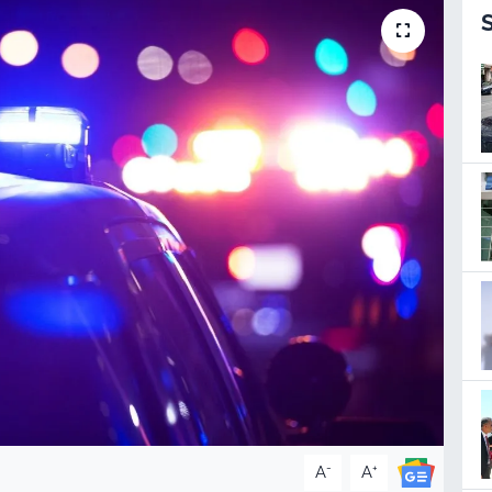
-
+
A
A