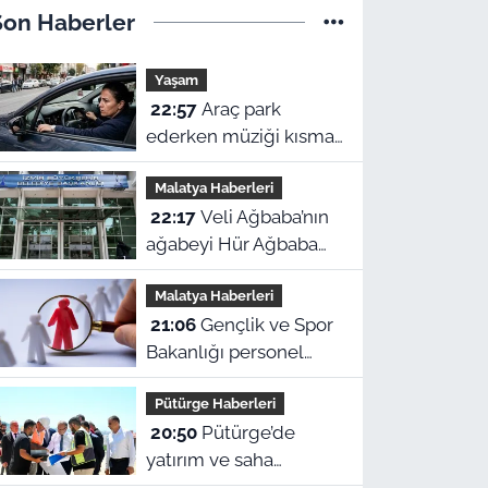
Son Haberler
Yaşam
22:57
Araç park
ederken müziği kısmak
tesadüf değil! Beynin
Malatya Haberleri
gizli refleksiymiş
22:17
Veli Ağbaba’nın
ağabeyi Hür Ağbaba
tutuklandı!
Malatya Haberleri
21:06
Gençlik ve Spor
Bakanlığı personel
alacak: Malatya
Pütürge Haberleri
kontenjanları ve
20:50
Pütürge’de
başvuru detayları belli
yatırım ve saha
oldu
mesaisi: Vali Seddar