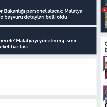
8
r Bakanlığı personel alacak: Malatya
ve başvuru detayları belli oldu
ereli? Malatya’yı yöneten 14 ismin
ket haritası