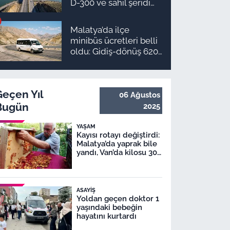
D-300 ve sahil şeridi
için düğmeye basıldı!
Malatya’da ilçe
minibüs ücretleri belli
oldu: Gidiş-dönüş 620
TL, Arapgir zirvede!
Geçen Yıl
06 Ağustos
Bugün
2025
YAŞAM
Kayısı rotayı değiştirdi:
Malatya’da yaprak bile
yandı, Van’da kilosu 300
TL!
ASAYIŞ
Yoldan geçen doktor 1
yaşındaki bebeğin
hayatını kurtardı