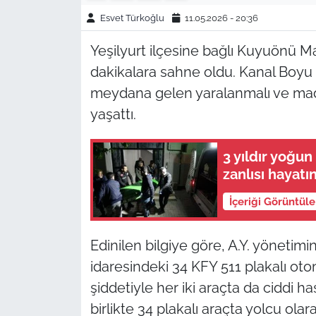
Esvet Türkoğlu
11.05.2026 - 20:36
Yeşilyurt ilçesine bağlı Kuyuönü Ma
dakikalara sahne oldu. Kanal Boyu 
meydana gelen yaralanmalı ve maddi
yaşattı.
3 yıldır yoğu
zanlısı hayatı
İçeriği Görüntül
Edinilen bilgiye göre, A.Y. yönetimi
idaresindeki 34 KFY 511 plakalı oto
şiddetiyle her iki araçta da ciddi ha
birlikte 34 plakalı araçta yolcu ola