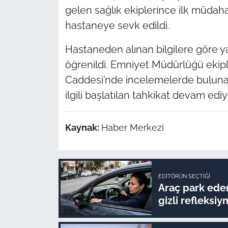
gelen sağlık ekiplerince ilk müdahal
hastaneye sevk edildi.
Hastaneden alınan bilgilere göre ya
öğrenildi. Emniyet Müdürlüğü ekip
Caddesi’nde incelemelerde bulunarak
ilgili başlatılan tahkikat devam ediy
Kaynak:
Haber Merkezi
EDITÖRÜN SEÇTIĞI
Araç park ede
gizli refleksiy