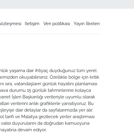
 Sözleşmesi
İletişim
Veri politikası
Yayın İlkeleri
 Günlük yaşama dair ihtiyaç duyduğunuz tüm yerel
emizden okuyabilirsiniz. Özellikle bölge için kritik
ı sıra, vatandaşların günlük hayatını planlaması
a hava durumu 15 günlük tahminlerine kolayca
yanet İşleri Başkanlığı verileriyle uyumlu olarak
tları verilerini anlık grafiklerle yansıtıyoruz. Bu
leyişe dair detaylar da sayfalarımızda yer alır.
ol tarifi ve Malatya gezilecek yerler araştırması
ya valisi duyurularını da doğrudan kamuoyuna
n hayatına devam ediyor.