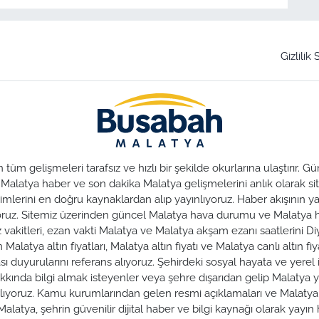
Gizlilik
üm gelişmeleri tarafsız ve hızlı bir şekilde okurlarına ulaştırır.
. Malatya haber ve son dakika Malatya gelişmelerini anlık olarak sit
lerini en doğru kaynaklardan alıp yayınlıyoruz. Haber akışının yan
nuyoruz. Sitemiz üzerinden güncel Malatya hava durumu ve Malaty
az vakitleri, ezan vakti Malatya ve Malatya akşam ezanı saatlerini Di
alatya altın fiyatları, Malatya altın fiyatı ve Malatya canlı altın fiya
duyurularını referans alıyoruz. Şehirdeki sosyal hayata ve yerel iş
hakkında bilgi almak isteyenler veya şehre dışarıdan gelip Malatya y
zırlıyoruz. Kamu kurumlarından gelen resmi açıklamaları ve Malat
alatya, şehrin güvenilir dijital haber ve bilgi kaynağı olarak yayı