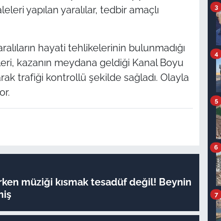
3
eleri yapılan yaralılar, tedbir amaçlı
ralıların hayati tehlikelerinin bulunmadığı
4
leri, kazanın meydana geldiği Kanal Boyu
 trafiği kontrollü şekilde sağladı. Olayla
or.
5
6
rken müziği kısmak tesadüf değil! Beynin
miş
7