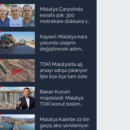
Malatya Çarşısı’nda
esnafa şok: 300
metrekare dükkana 1
milyon TL önerdiler!
Kayseri-Malatya kara
yolunda ulaşımı
değiştirecek adım:
Tarih açıklandı
TOKİ Malatya’da 45
arsayı satışa çıkarıyor:
İşte ilçe ilçe tam liste
Bakan Kurum
müjdeledi: Malatya
TOKİ konut teslim
süreci başlıyor! İşte
ilçe ilçe teslimat
Malatya Kale’de 22 ilin
takvimi ve ödeme
geçiş aksı yenileniyor:
planı