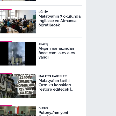
EĞITIM
Malatya’nın 7 okulunda
İngilizce ve Almanca
öğretilecek
ASAYIŞ
Akşam namazından
önce cami alev alev
yandı
MALATYA HABERLERI
Malatya’nın tarihi
Çırmıktı konakları
restore edilecek |
Malatya Lezzet
Caddesi’nde
restorasyon
DÜNYA
Polonya’nın yeni