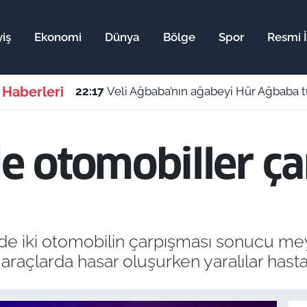
iş
Ekonomi
Dünya
Bölge
Spor
Resmi İ
 Haberleri
22:17
Veli Ağbaba’nın ağabeyi Hür Ağbaba t
 otomobiller çar
e iki otomobilin çarpışması sonucu mey
araçlarda hasar oluşurken yaralılar hasta