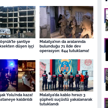
öşnük’te şantiye
Malatya’nın da aralarında
üksekten düşen işçi
bulunduğu 71 ilde dev
operasyon: 844 tutuklama!
ak Yolu’nda kaza!
Malatya’da kablo hırsızı 3
staneye kaldırıldı
şüpheli suçüstü yakalanarak
tutuklandı