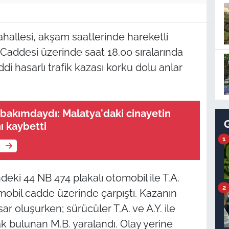
hallesi, akşam saatlerinde hareketli
Caddesi üzerinde saat 18.00 sıralarında
 hasarlı trafik kazası korku dolu anlar
n bakımdaydı: Malatya'daki cinayetin
nı kaybetti
1
e
ndeki 44 NB 474 plakalı otomobil ile T.A.
2
mobil cadde üzerinde çarpıştı. Kazanın
sar oluşurken; sürücüler T.A. ve A.Y. ile
rak bulunan M.B. yaralandı. Olay yerine