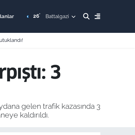
°
26
lanlar
Battalgazi
utuklandı!
pıştı: 3
dana gelen trafik kazasında 3
neye kaldırıldı.