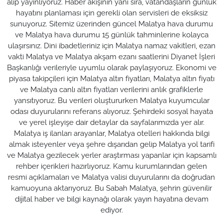
alıp yayınlıyoruz. Haber akışının yanı sıra, vatandaşların günlük
hayatını planlaması için gerekli olan servisleri de eksiksiz
sunuyoruz. Sitemiz üzerinden güncel Malatya hava durumu
ve Malatya hava durumu 15 günlük tahminlerine kolayca
ulaşırsınız. Dini ibadetleriniz için Malatya namaz vakitleri, ezan
vakti Malatya ve Malatya akşam ezanı saatlerini Diyanet İşleri
Başkanlığı verileriyle uyumlu olarak paylaşıyoruz. Ekonomi ve
piyasa takipçileri için Malatya altın fiyatları, Malatya altın fiyatı
ve Malatya canlı altın fiyatları verilerini anlık grafiklerle
yansıtıyoruz. Bu verileri oluştururken Malatya kuyumcular
odası duyurularını referans alıyoruz. Şehirdeki sosyal hayata
ve yerel işleyişe dair detaylar da sayfalarımızda yer alır.
Malatya iş ilanları arayanlar, Malatya otelleri hakkında bilgi
almak isteyenler veya şehre dışarıdan gelip Malatya yol tarifi
ve Malatya gezilecek yerler araştırması yapanlar için kapsamlı
rehber içerikleri hazırlıyoruz. Kamu kurumlarından gelen
resmi açıklamaları ve Malatya valisi duyurularını da doğrudan
kamuoyuna aktarıyoruz. Bu Sabah Malatya, şehrin güvenilir
dijital haber ve bilgi kaynağı olarak yayın hayatına devam
ediyor.