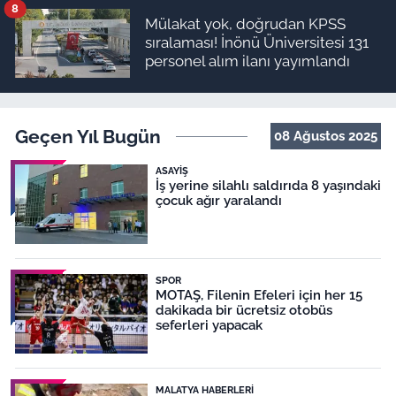
8
Mülakat yok, doğrudan KPSS
sıralaması! İnönü Üniversitesi 131
personel alım ilanı yayımlandı
Geçen Yıl Bugün
08 Ağustos 2025
ASAYIŞ
İş yerine silahlı saldırıda 8 yaşındaki
çocuk ağır yaralandı
SPOR
MOTAŞ, Filenin Efeleri için her 15
dakikada bir ücretsiz otobüs
seferleri yapacak
MALATYA HABERLERI