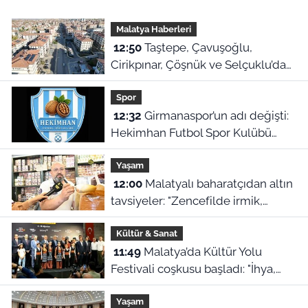
Malatya Haberleri
12:50
Taştepe, Çavuşoğlu,
Cirikpınar, Çöşnük ve Selçuklu’da
konut teslimi için takvim açıklandı!
Spor
12:32
Girmanaspor’un adı değişti:
Hekimhan Futbol Spor Kulübü
geliyor
Yaşam
12:00
Malatyalı baharatçıdan altın
tavsiyeler: "Zencefilde irmik,
kimyonda bulgur var!"
Kültür & Sanat
11:49
Malatya’da Kültür Yolu
Festivali coşkusu başladı: "İhya,
inşa ve kültürle normalleşiyoruz"
Yaşam