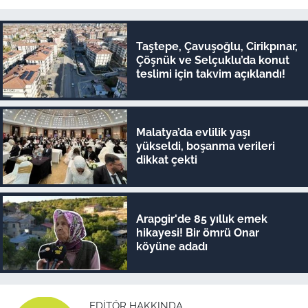
Taştepe, Çavuşoğlu, Cirikpınar,
Çöşnük ve Selçuklu’da konut
teslimi için takvim açıklandı!
Malatya’da evlilik yaşı
yükseldi, boşanma verileri
dikkat çekti
Arapgir'de 85 yıllık emek
hikayesi! Bir ömrü Onar
köyüne adadı
EDITÖR HAKKINDA