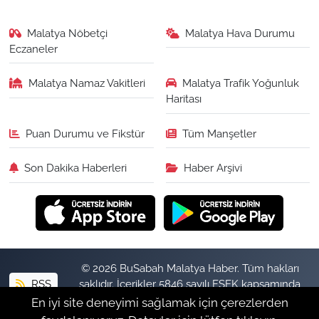
Malatya Nöbetçi
Malatya Hava Durumu
Eczaneler
Malatya Namaz Vakitleri
Malatya Trafik Yoğunluk
Haritası
Puan Durumu ve Fikstür
Tüm Manşetler
Son Dakika Haberleri
Haber Arşivi
© 2026 BuSabah Malatya Haber. Tüm hakları
RSS
saklıdır. İçerikler 5846 sayılı FSEK kapsamında
izinsiz kopyalanamaz.
En iyi site deneyimi sağlamak için çerezlerden