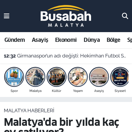
Gündem
Malatya Nöbetçi Eczaneler
Asayiş
Malatya Hava Durumu
Gündem
Asayiş
Ekonomi
Dünya
Bölge
S
Ekonomi
Malatya Namaz Vakitleri
12:32
Girmanaspor’un adı değişti: Hekimhan Futbol Spor Kulübü geliyor
Dünya
Malatya Trafik Yoğunluk Haritası
Bölge
Süper Lig Puan Durumu ve Fikstür
Spor
Malatya
Kültür
Yaşam
Asayiş
Siyaset
Spor
Tüm Manşetler
MALATYA HABERLERI
Resmi İlanlar
Son Dakika Haberleri
Malatya'da bir yılda kaç
Haber Arşivi