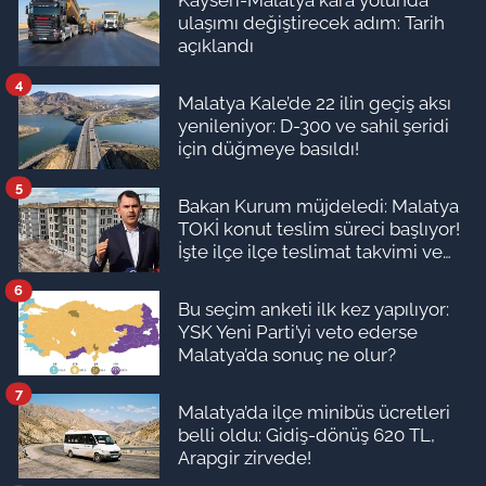
Kayseri-Malatya kara yolunda
ulaşımı değiştirecek adım: Tarih
açıklandı
4
Malatya Kale’de 22 ilin geçiş aksı
yenileniyor: D-300 ve sahil şeridi
için düğmeye basıldı!
5
Bakan Kurum müjdeledi: Malatya
TOKİ konut teslim süreci başlıyor!
İşte ilçe ilçe teslimat takvimi ve
ödeme planı
6
Bu seçim anketi ilk kez yapılıyor:
YSK Yeni Parti’yi veto ederse
Malatya’da sonuç ne olur?
7
Malatya’da ilçe minibüs ücretleri
belli oldu: Gidiş-dönüş 620 TL,
Arapgir zirvede!