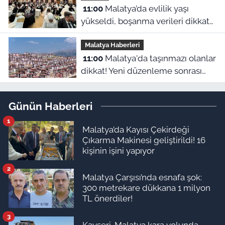
11:00
Malatya’da evlilik yaşı
yükseldi, boşanma verileri dikkat
çekti
Malatya Haberleri
11:00
Malatya'da taşınmazı olanlar
dikkat! Yeni düzenleme sonrası
gözler 2027 hesaplamalarına
çevrildi
Günün Haberleri
1
Malatya’da Kayısı Çekirdeği
Çıkarma Makinesi geliştirildi! 16
kişinin işini yapıyor
2
Malatya Çarşısı’nda esnafa şok:
300 metrekare dükkana 1 milyon
TL önerdiler!
3