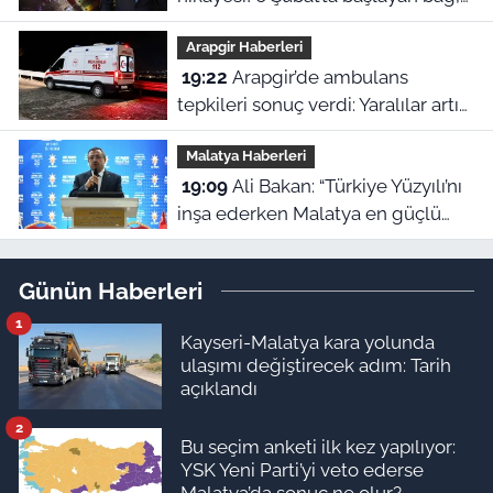
bugün Malatya’ya nefes oluyor
Arapgir Haberleri
19:22
Arapgir’de ambulans
tepkileri sonuç verdi: Yaralılar artık
beklemeyecek
Malatya Haberleri
19:09
Ali Bakan: “Türkiye Yüzyılı’nı
inşa ederken Malatya en güçlü
kale olmaya kararlıdır”
Günün Haberleri
1
Kayseri-Malatya kara yolunda
ulaşımı değiştirecek adım: Tarih
açıklandı
2
Bu seçim anketi ilk kez yapılıyor:
YSK Yeni Parti’yi veto ederse