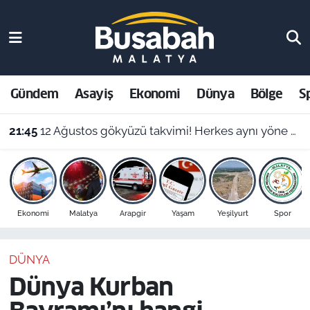
Gündem
Malatya Nöbetçi Eczaneler
Asayiş
Malatya Hava Durumu
Gündem
Asayiş
Ekonomi
Dünya
Bölge
S
Ekonomi
Malatya Namaz Vakitleri
21:45
12 Ağustos gökyüzü takvimi! Herkes aynı yöne bakacak
Dünya
Malatya Trafik Yoğunluk Haritası
Bölge
Süper Lig Puan Durumu ve Fikstür
Ekonomi
Malatya
Arapgir
Yaşam
Yeşilyurt
Spor
Spor
Tüm Manşetler
DÜNYA
Resmi İlanlar
Son Dakika Haberleri
Dünya Kurban
Haber Arşivi