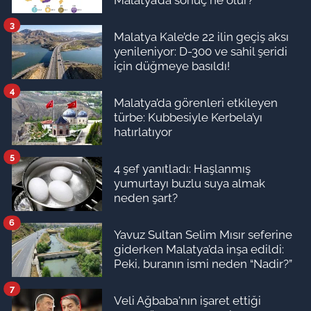
Malatya’da sonuç ne olur?
3
Malatya Kale’de 22 ilin geçiş aksı
yenileniyor: D-300 ve sahil şeridi
için düğmeye basıldı!
4
Malatya’da görenleri etkileyen
türbe: Kubbesiyle Kerbela’yı
hatırlatıyor
5
4 şef yanıtladı: Haşlanmış
yumurtayı buzlu suya almak
neden şart?
6
Yavuz Sultan Selim Mısır seferine
giderken Malatya’da inşa edildi:
Peki, buranın ismi neden “Nadir?”
7
Veli Ağbaba'nın işaret ettiği