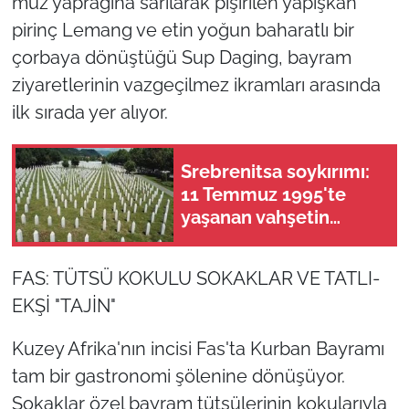
muz yaprağına sarılarak pişirilen yapışkan
pirinç Lemang ve etin yoğun baharatlı bir
çorbaya dönüştüğü Sup Daging, bayram
ziyaretlerinin vazgeçilmez ikramları arasında
ilk sırada yer alıyor.
Srebrenitsa soykırımı:
11 Temmuz 1995'te
yaşanan vahşetin
anatomisi
FAS: TÜTSÜ KOKULU SOKAKLAR VE TATLI-
EKŞİ "TAJİN"
Kuzey Afrika'nın incisi Fas'ta Kurban Bayramı
tam bir gastronomi şölenine dönüşüyor.
Sokaklar özel bayram tütsülerinin kokularıyla