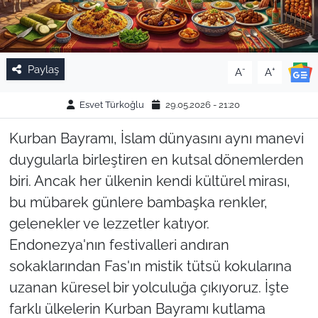
Paylaş
-
+
A
A
Esvet Türkoğlu
29.05.2026 - 21:20
Kurban Bayramı, İslam dünyasını aynı manevi
duygularla birleştiren en kutsal dönemlerden
biri. Ancak her ülkenin kendi kültürel mirası,
bu mübarek günlere bambaşka renkler,
gelenekler ve lezzetler katıyor.
Endonezya'nın festivalleri andıran
sokaklarından Fas'ın mistik tütsü kokularına
uzanan küresel bir yolculuğa çıkıyoruz. İşte
farklı ülkelerin Kurban Bayramı kutlama