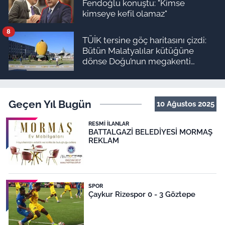
Fendoğlu konuştu: "Kimse
kimseye kefil olamaz"
8
TÜİK tersine göç haritasını çizdi:
Bütün Malatyalılar kütüğüne
dönse Doğu’nun megakenti
oluyor!
Geçen Yıl Bugün
10 Ağustos 2025
RESMI İLANLAR
BATTALGAZİ BELEDİYESİ MORMAŞ
REKLAM
SPOR
Çaykur Rizespor 0 - 3 Göztepe