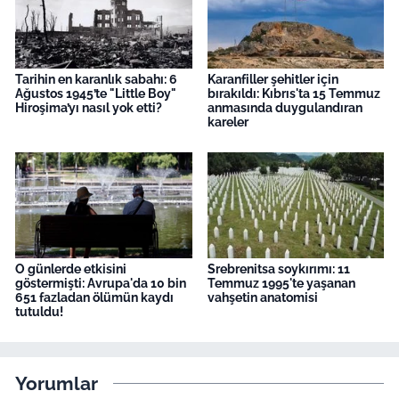
Tarihin en karanlık sabahı: 6
Karanfiller şehitler için
Ağustos 1945’te "Little Boy"
bırakıldı: Kıbrıs'ta 15 Temmuz
Hiroşima’yı nasıl yok etti?
anmasında duygulandıran
kareler
O günlerde etkisini
Srebrenitsa soykırımı: 11
göstermişti: Avrupa'da 10 bin
Temmuz 1995'te yaşanan
651 fazladan ölümün kaydı
vahşetin anatomisi
tutuldu!
Yorumlar