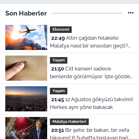
Son Haberler
Ekonomi
22:49
Altın çağdan felakete:
Malatya nasıl bir sınavdan geçti?
Elazığ gerçekten bizi geçti mi?
Yaşam
21:50
Cilt kanseri sadece
benlerde görülmüyor: İşte gözden
kaçan erken uyarı belirtileri
Yaşam
21:45
12 Ağustos gökyüzü takvimi!
Herkes aynı yöne bakacak
Malatya Haberleri
20:51
Bir şehir, bir bakan, bir vefa
hikayesi! 6 Şubat’ta başlayan bağ,