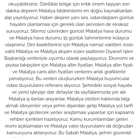
okuyabilirsiniz. Özellikle bölge için kritik önem taşıyan son
dakika deprem Malatya bildirimlerini en doğru kaynaklardan
alıp yayınlıyoruz. Haber akışının yanı sıra, vatandaşların günlük
hayatını planlaması için gerekli olan servisleri de eksiksiz
sunuyoruz. Sitemiz üzerinden güncel Malatya hava durumu
ve Malatya hava durumu 15 günlük tahminlerine kolayca
ulaşırsınız. Dini ibadetleriniz için Malatya namaz vakitleri, ezan
vakti Malatya ve Malatya akşam ezanı saatlerini Diyanet İşleri
Başkanlığı verileriyle uyumlu olarak paylaşıyoruz. Ekonomi ve
piyasa takipçileri için Malatya altın fiyatları, Malatya altın fiyatı
ve Malatya canlı altın fiyatları verilerini anlık grafiklerle
yansıtıyoruz. Bu verileri oluştururken Malatya kuyumcular
odası duyurularını referans alıyoruz. Şehirdeki sosyal hayata
ve yerel işleyişe dair detaylar da sayfalarımızda yer alır.
Malatya iş ilanları arayanlar, Malatya otelleri hakkında bilgi
almak isteyenler veya şehre dışarıdan gelip Malatya yol tarifi
ve Malatya gezilecek yerler araştırması yapanlar için kapsamlı
rehber içerikleri hazırlıyoruz. Kamu kurumlarından gelen
resmi açıklamaları ve Malatya valisi duyurularını da doğrudan
kamuoyuna aktarıyoruz. Bu Sabah Malatya, şehrin güvenilir