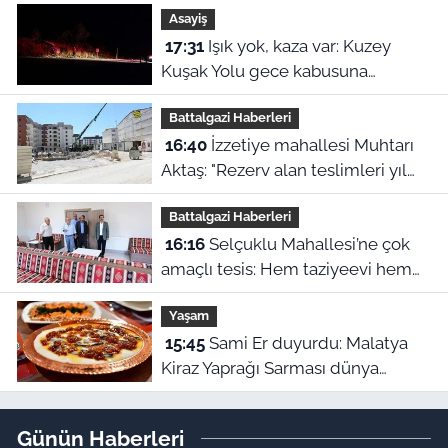
Asayiş
edildi
17:31
Işık yok, kaza var: Kuzey
Kuşak Yolu gece kabusuna
dönüştü!
Battalgazi Haberleri
16:40
İzzetiye mahallesi Muhtarı
Aktaş: "Rezerv alan teslimleri yıl
sonunu bulur"
Battalgazi Haberleri
16:16
Selçuklu Mahallesi’ne çok
amaçlı tesis: Hem taziyeevi hem
kültür merkezi
Yaşam
15:45
Sami Er duyurdu: Malatya
Kiraz Yaprağı Sarması dünya
birincisi oldu
Günün Haberleri