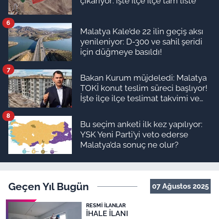
çıkarıyor: İşte ilçe ilçe tam liste
6
Malatya Kale’de 22 ilin geçiş aksı
yenileniyor: D-300 ve sahil şeridi
için düğmeye basıldı!
7
Bakan Kurum müjdeledi: Malatya
TOKİ konut teslim süreci başlıyor!
İşte ilçe ilçe teslimat takvimi ve
ödeme planı
8
Bu seçim anketi ilk kez yapılıyor:
YSK Yeni Parti’yi veto ederse
Malatya’da sonuç ne olur?
Geçen Yıl Bugün
07 Ağustos 2025
RESMI İLANLAR
İHALE İLANI