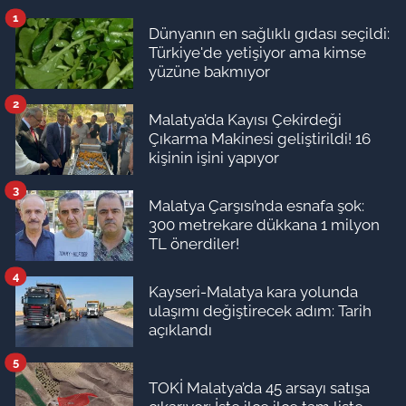
1
Dünyanın en sağlıklı gıdası seçildi:
Türkiye'de yetişiyor ama kimse
yüzüne bakmıyor
2
Malatya’da Kayısı Çekirdeği
Çıkarma Makinesi geliştirildi! 16
kişinin işini yapıyor
3
Malatya Çarşısı’nda esnafa şok:
300 metrekare dükkana 1 milyon
TL önerdiler!
4
Kayseri-Malatya kara yolunda
ulaşımı değiştirecek adım: Tarih
açıklandı
5
TOKİ Malatya’da 45 arsayı satışa