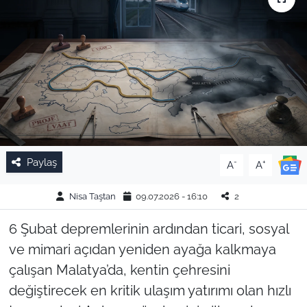
Paylaş
-
+
A
A
Nisa Taştan
09.07.2026 - 16:10
2
6 Şubat depremlerinin ardından ticari, sosyal
ve mimari açıdan yeniden ayağa kalkmaya
çalışan Malatya’da, kentin çehresini
değiştirecek en kritik ulaşım yatırımı olan hızlı