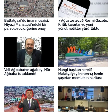
Battalgazi'de imar mesaisi:
7 Ağustos 2026 Resmi Gazete:
Niyazi Mahallesi'ndeki bir
Kritik kararlar ve yeni
parsele ret, diğerine onay
yönetmelikler yürürlükte
Veli Ağbaba’nın ağabeyi Hür
Hangi başkan nereli?
Ağbaba tutuklandı!
Malatya’yı yöneten 14 ismin
şaşırtan memleket haritası