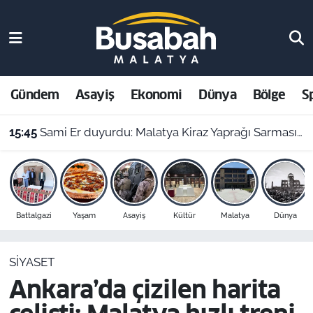
Gündem
Malatya Nöbetçi Eczaneler
Asayiş
Malatya Hava Durumu
Gündem
Asayiş
Ekonomi
Dünya
Bölge
S
15:45
Sami Er duyurdu: Malatya Kiraz Yaprağı Sarması dünya birincisi oldu
Ekonomi
Malatya Namaz Vakitleri
15:21
Malatya’da seyir halindeki otobüste güzergah değişti: Fenalaşan yolcu acile yetiştirildi
Dünya
Malatya Trafik Yoğunluk Haritası
Bölge
Süper Lig Puan Durumu ve Fikstür
Battalgazi
Yaşam
Asayiş
Kültür
Malatya
Dünya
Spor
Tüm Manşetler
SIYASET
Resmi İlanlar
Son Dakika Haberleri
Ankara’da çizilen harita
Haber Arşivi