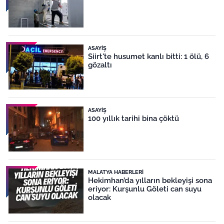
ASAYIŞ
Siirt'te husumet kanlı bitti: 1 ölü, 6
gözaltı
ASAYIŞ
100 yıllık tarihi bina çöktü
MALATYA HABERLERI
Hekimhan’da yılların bekleyişi sona
eriyor: Kurşunlu Göleti can suyu
olacak