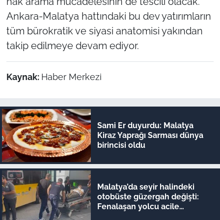
hak arama mücadelesinin de tescili olacak.
Ankara-Malatya hattındaki bu dev yatırımların
tüm bürokratik ve siyasi anatomisi yakından
takip edilmeye devam ediyor.
Kaynak:
Haber Merkezi
Sami Er duyurdu: Malatya
Kiraz Yaprağı Sarması dünya
birincisi oldu
Malatya’da seyir halindeki
otobüste güzergah değişti:
Fenalaşan yolcu acile
yetiştirildi