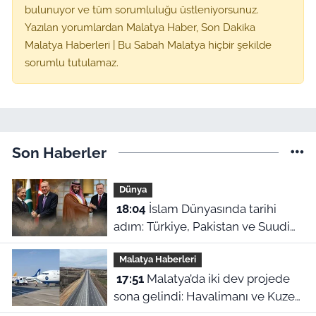
bulunuyor ve tüm sorumluluğu üstleniyorsunuz.
Yazılan yorumlardan Malatya Haber, Son Dakika
Malatya Haberleri | Bu Sabah Malatya hiçbir şekilde
sorumlu tutulamaz.
Son Haberler
Dünya
18:04
İslam Dünyasında tarihi
adım: Türkiye, Pakistan ve Suudi
Arabistan'dan Ortak Savunma
Malatya Haberleri
Anlaşması!
17:51
Malatya’da iki dev projede
sona gelindi: Havalimanı ve Kuzey
Çevre Yolu için açılış tarihleri ilan