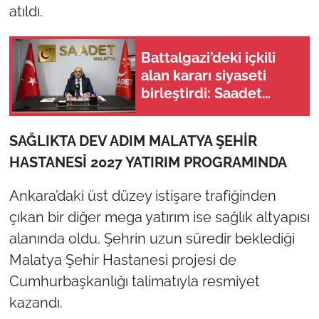
atıldı.
Battalgazi’deki içkili
alan kararı siyaseti
birleştirdi: Saadet
Partisi iktidar
belediyesine neden
SAĞLIKTA DEV ADIM MALATYA ŞEHİR
teşekkür etti?
HASTANESİ 2027 YATIRIM PROGRAMINDA
Ankara’daki üst düzey istişare trafiğinden
çıkan bir diğer mega yatırım ise sağlık altyapısı
alanında oldu. Şehrin uzun süredir beklediği
Malatya Şehir Hastanesi projesi de
Cumhurbaşkanlığı talimatıyla resmiyet
kazandı.