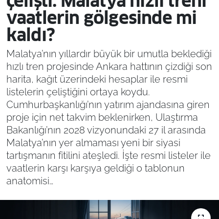
çelişti: Malatya hızlı treni
vaatlerin gölgesinde mi
kaldı?
Malatya’nın yıllardır büyük bir umutla beklediği
hızlı tren projesinde Ankara hattının çizdiği son
harita, kağıt üzerindeki hesaplar ile resmi
listelerin çeliştiğini ortaya koydu.
Cumhurbaşkanlığı’nın yatırım ajandasına giren
proje için net takvim beklenirken, Ulaştırma
Bakanlığı’nın 2028 vizyonundaki 27 il arasında
Malatya’nın yer almaması yeni bir siyasi
tartışmanın fitilini ateşledi. İşte resmi listeler ile
vaatlerin karşı karşıya geldiği o tablonun
anatomisi…