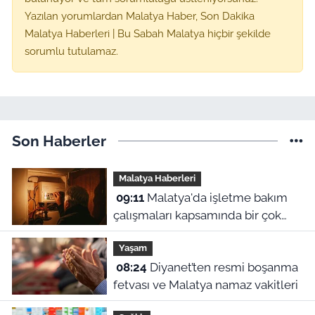
Yazılan yorumlardan Malatya Haber, Son Dakika
Malatya Haberleri | Bu Sabah Malatya hiçbir şekilde
sorumlu tutulamaz.
Son Haberler
Malatya Haberleri
09:11
Malatya'da işletme bakım
çalışmaları kapsamında bir çok
ilçede planlı elektrik kesintileri
Yaşam
uygulanacak. Kesintilerin yap
08:24
Diyanet’ten resmi boşanma
fetvası ve Malatya namaz vakitleri