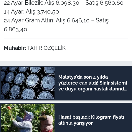
22 Ayar Bilezik: Alış 6.098,30 – Satış 6.560,60
14 Ayar: Alış 3.740,50
24 Ayar Gram Altın: Alış 6.646,10 – Satış
6.863,40
Muhabir:
TAHİR ÖZÇELİK
Malatya’da son 4 yılda
yüzlerce can aldı! Sinir sistemi
ve duyu organı hastalıklarında
şok veriler
Hasat başladı: Kilogram fiyatı
altınla yarışıyor