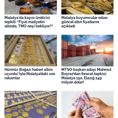
Malatya'da kayısı üreticisi
Malatya kuyumcular odası
tepkili: “Fiyat maliyetin
güncel altın fiyatlarını
altında, TMO neyi bekliyor?”
açıkladı
Hürmüz Boğazı haberi altını
MTSO başkan adayı Mahmut
uçurdu! İşte Malatya’daki son
Boyraz’dan ihracat tepkisi:
rakamlar
Malatya 150, Elazığ 249
milyon dolar!