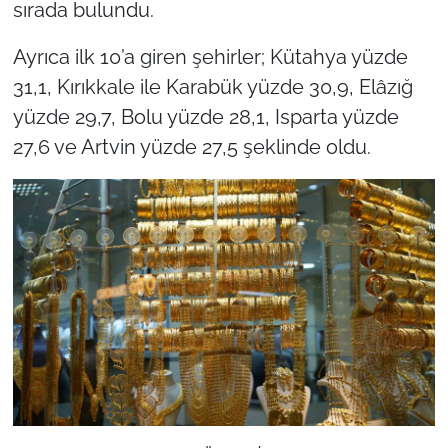
sırada bulundu.
Ayrıca ilk 10’a giren şehirler; Kütah­ya yüzde
31,1, Kırıkkale ile Ka­rabük yüzde 30,9, Elâzığ
yüzde 29,7, Bolu yüzde 28,1, Isparta yüzde
27,6 ve Artvin yüzde 27,5 şeklinde oldu.