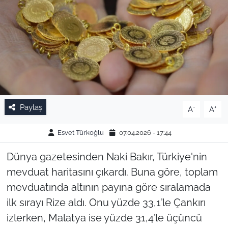
Paylaş
-
+
A
A
Esvet Türkoğlu
07.04.2026 - 17:44
Dünya gazetesinden Naki Bakır, Türkiye'nin
mevduat haritasını çıkardı. Buna göre, toplam
mevduatında altının payına göre sıralamada
ilk sırayı Ri­ze aldı. Onu yüzde 33,1’le Çankırı
izlerken, Malatya ise yüzde 31,4’le üçüncü