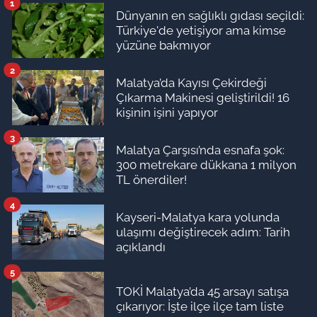
1
Dünyanın en sağlıklı gıdası seçildi:
Türkiye'de yetişiyor ama kimse
yüzüne bakmıyor
2
Malatya’da Kayısı Çekirdeği
Çıkarma Makinesi geliştirildi! 16
kişinin işini yapıyor
3
Malatya Çarşısı’nda esnafa şok:
300 metrekare dükkana 1 milyon
TL önerdiler!
4
Kayseri-Malatya kara yolunda
ulaşımı değiştirecek adım: Tarih
açıklandı
5
TOKİ Malatya’da 45 arsayı satışa
çıkarıyor: İşte ilçe ilçe tam liste