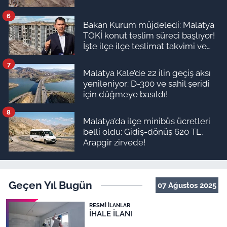
6
Bakan Kurum müjdeledi: Malatya
TOKİ konut teslim süreci başlıyor!
İşte ilçe ilçe teslimat takvimi ve
ödeme planı
7
Malatya Kale’de 22 ilin geçiş aksı
yenileniyor: D-300 ve sahil şeridi
için düğmeye basıldı!
8
Malatya’da ilçe minibüs ücretleri
belli oldu: Gidiş-dönüş 620 TL,
Arapgir zirvede!
Geçen Yıl Bugün
07 Ağustos 2025
RESMI İLANLAR
İHALE İLANI