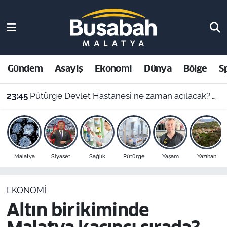
Gündem
Malatya Nöbetçi Eczaneler
Asayiş
Malatya Hava Durumu
Gündem
Asayiş
Ekonomi
Dünya
Bölge
S
Ekonomi
Malatya Namaz Vakitleri
23:45
Pütürge Devlet Hastanesi ne zaman açılacak? Vali Yavuz açıkladı
Dünya
Malatya Trafik Yoğunluk Haritası
Bölge
Süper Lig Puan Durumu ve Fikstür
Malatya
Siyaset
Sağlık
Pütürge
Yaşam
Yazıhan
Spor
Tüm Manşetler
EKONOMI
Resmi İlanlar
Son Dakika Haberleri
Altın birikiminde
Haber Arşivi