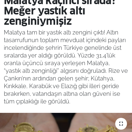
Malatya kaçıncı sırada?
Meğer yastık altı
zenginiymişiz
Malatya tam bir yastık altı zengini çıktı! Altın
tasarrufunun toplam mevduat içindeki payları
incelendiğinde şehrin Türkiye genelinde üst
sıralarda yer aldığı görüldü. Yüzde 31,4’lük
oranla üçüncü sıraya yerleşen Malatya,
“yastık altı zenginliği” algısını doğruladı. Rize ve
Çankırı’nın ardından gelen şehir; Kütahya,
Kırıkkale, Karabük ve Elazığ gibi illeri geride
bırakırken, vatandaşın altına olan güveni ise
tüm çıplaklığı ile görüldü.