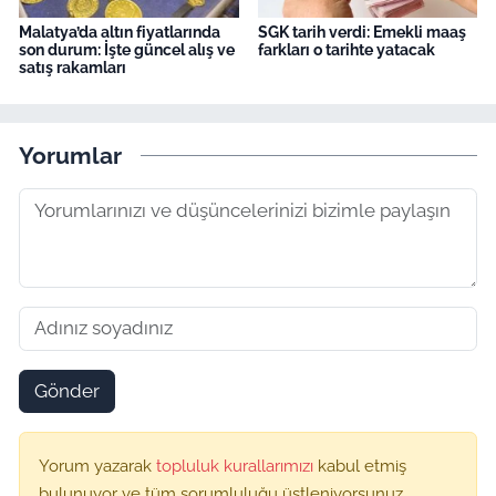
Malatya’da altın fiyatlarında
SGK tarih verdi: Emekli maaş
son durum: İşte güncel alış ve
farkları o tarihte yatacak
satış rakamları
Yorumlar
Gönder
Yorum yazarak
topluluk kurallarımızı
kabul etmiş
bulunuyor ve tüm sorumluluğu üstleniyorsunuz.