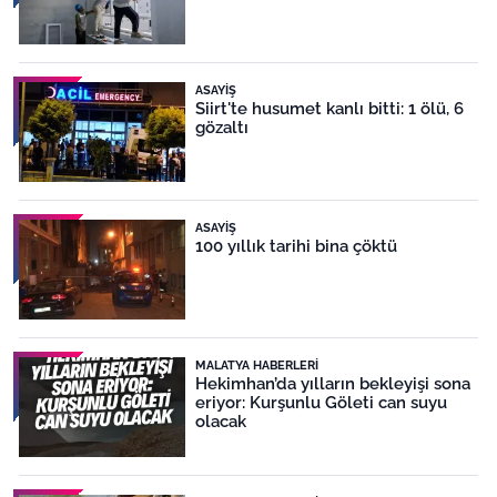
ASAYIŞ
Siirt'te husumet kanlı bitti: 1 ölü, 6
gözaltı
ASAYIŞ
100 yıllık tarihi bina çöktü
MALATYA HABERLERI
Hekimhan’da yılların bekleyişi sona
eriyor: Kurşunlu Göleti can suyu
olacak