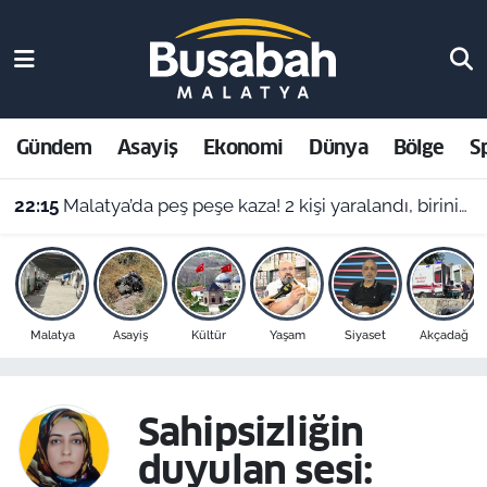
Gündem
Malatya Nöbetçi Eczaneler
Asayiş
Malatya Hava Durumu
Gündem
Asayiş
Ekonomi
Dünya
Bölge
S
Ekonomi
Malatya Namaz Vakitleri
22:15
Malatya’da peş peşe kaza! 2 kişi yaralandı, birinin durumu ağır
Dünya
Malatya Trafik Yoğunluk Haritası
Bölge
Süper Lig Puan Durumu ve Fikstür
Malatya
Asayiş
Kültür
Yaşam
Siyaset
Akçadağ
Spor
Tüm Manşetler
Resmi İlanlar
Son Dakika Haberleri
Sahipsizliğin
duyulan sesi:
Haber Arşivi