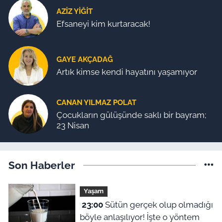
AZIZ YIĞIT
Efsaneyi kim kurtaracak!
GAYE AKÇADAĞ
Artık kimse kendi hayatını yaşamıyor
CANAN YILMAZ POLAT
Çocukların gülüşünde saklı bir bayram;
23 Nisan
Son Haberler
Yaşam
23:00
Sütün gerçek olup olmadığı
böyle anlaşılıyor! İşte o yöntem