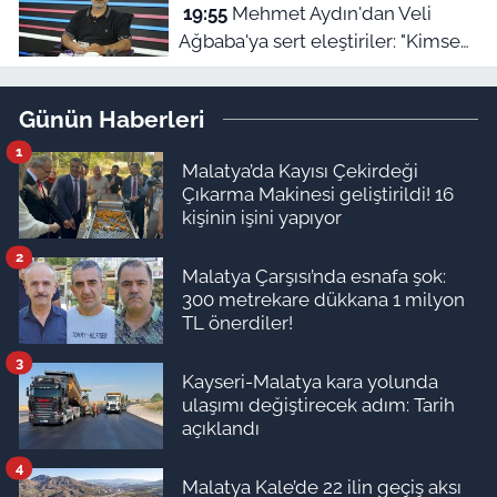
19:55
Mehmet Aydın'dan Veli
Ağbaba'ya sert eleştiriler: "Kimse
hukukun üzerinde değil"
Günün Haberleri
1
Malatya’da Kayısı Çekirdeği
Çıkarma Makinesi geliştirildi! 16
kişinin işini yapıyor
2
Malatya Çarşısı’nda esnafa şok:
300 metrekare dükkana 1 milyon
TL önerdiler!
3
Kayseri-Malatya kara yolunda
ulaşımı değiştirecek adım: Tarih
açıklandı
4
Malatya Kale’de 22 ilin geçiş aksı