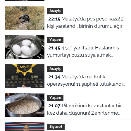
Asayiş
22:15
Malatya’da peş peşe kaza! 2
kişi yaralandı, birinin durumu ağır
Yaşam
21:45
4 şef yanıtladı: Haşlanmış
yumurtayı buzlu suya almak
neden şart?
Asayiş
21:34
Malatya’da narkotik
operasyonu! 11 şüpheli tutuklandı,
uyuşturucu stoku ele geçirildi
Yaşam
21:07
Pilavı ikinci kez ısıtanlar bir
kez daha düşünün! Zehirlenme
riski var
Siyaset