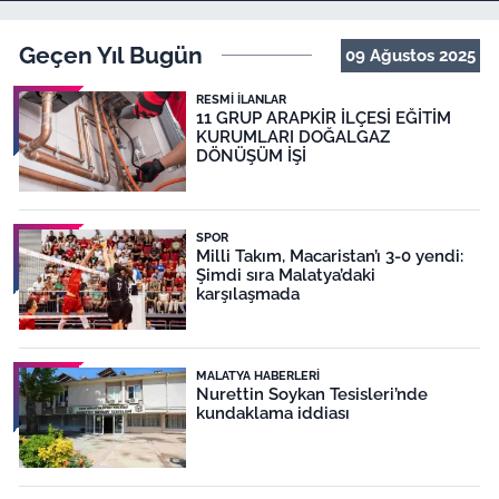
Geçen Yıl Bugün
09 Ağustos 2025
RESMI İLANLAR
11 GRUP ARAPKİR İLÇESİ EĞİTİM
KURUMLARI DOĞALGAZ
DÖNÜŞÜM İŞİ
SPOR
Milli Takım, Macaristan’ı 3-0 yendi:
Şimdi sıra Malatya’daki
karşılaşmada
MALATYA HABERLERI
Nurettin Soykan Tesisleri’nde
kundaklama iddiası