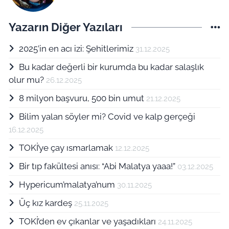
Yazarın Diğer Yazıları
2025’in en acı izi: Şehitlerimiz
31.12.2025
Bu kadar değerli bir kurumda bu kadar salaşlık
olur mu?
26.12.2025
8 milyon başvuru, 500 bin umut
21.12.2025
Bilim yalan söyler mi? Covid ve kalp gerçeği
16.12.2025
TOKİ’ye çay ısmarlamak
12.12.2025
Bir tıp fakültesi anısı: “Abi Malatya yaaa!”
03.12.2025
Hypericum’malatya’num
30.11.2025
Üç kız kardeş
25.11.2025
TOKİ’den ev çıkanlar ve yaşadıkları
24.11.2025