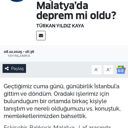
Malatya’da
deprem mi oldu?
TÜRKAN YILDIZ KAYA
08.12.2025 - 16:36
YAYINLANMA
Paylaş
-
+
A
A
Geçtiğimiz cuma günü, günübirlik İstanbul’a
gittim ve döndüm. Oradaki işlerimiz için
bulunduğum bir ortamda birkaç kişiyle
tanıştım ve nereli olduğumuzu vs. konuştuk,
memleketlerimizden bahsettik.
Eskişehir, Balıkesir, Malatya… Laf arasında