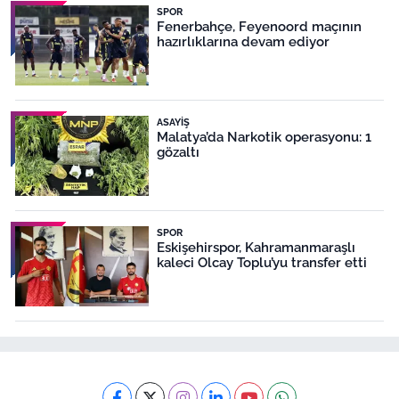
SPOR
Fenerbahçe, Feyenoord maçının
hazırlıklarına devam ediyor
ASAYIŞ
Malatya’da Narkotik operasyonu: 1
gözaltı
SPOR
Eskişehirspor, Kahramanmaraşlı
kaleci Olcay Toplu’yu transfer etti