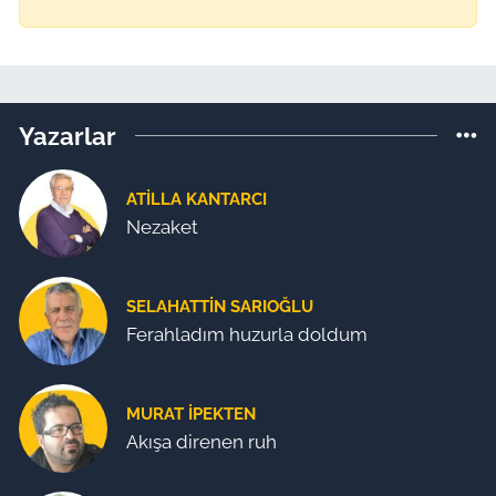
Yazarlar
ATILLA KANTARCI
Nezaket
SELAHATTIN SARIOĞLU
Ferahladım huzurla doldum
MURAT İPEKTEN
Akışa direnen ruh