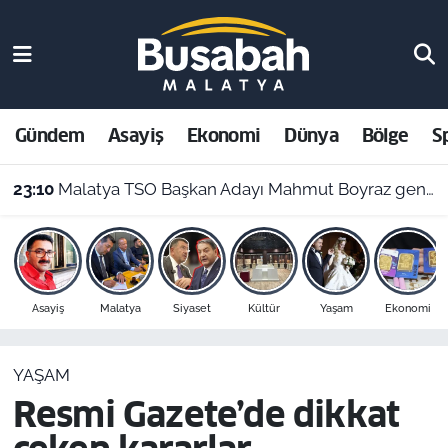
Gündem
Malatya Nöbetçi Eczaneler
Asayiş
Malatya Hava Durumu
Gündem
Asayiş
Ekonomi
Dünya
Bölge
S
Ekonomi
Malatya Namaz Vakitleri
23:10
Malatya TSO Başkan Adayı Mahmut Boyraz genç girişimcilerle buluştu
Dünya
Malatya Trafik Yoğunluk Haritası
Bölge
Süper Lig Puan Durumu ve Fikstür
Asayiş
Malatya
Siyaset
Kültür
Yaşam
Ekonomi
Spor
Tüm Manşetler
YAŞAM
Resmi İlanlar
Son Dakika Haberleri
Resmi Gazete’de dikkat
Haber Arşivi