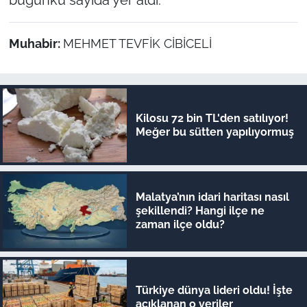
Muhabir:
MEHMET TEVFİK CİBİCELİ
Kilosu 72 bin TL'den satılıyor!
Meğer bu sütten yapılıyormuş
Malatya’nın idari haritası nasıl
şekillendi? Hangi ilçe ne
zaman ilçe oldu?
Türkiye dünya lideri oldu! İşte
açıklanan o veriler