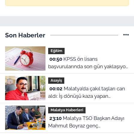
Son Haberler
Eğitim
00:50
KPSS ön lisans
başvurularında son gün yaklaşıyor:
2026 başvuru tarihleri ve sınav
Asayiş
ücreti ne?
00:02
Malatya’da çakıl taşları can
aldı: İş dönüşü kaza yapan
motosikletli hayatını kaybetti
Malatya Haberleri
23:10
Malatya TSO Başkan Adayı
Mahmut Boyraz genç
girişimcilerle buluştu