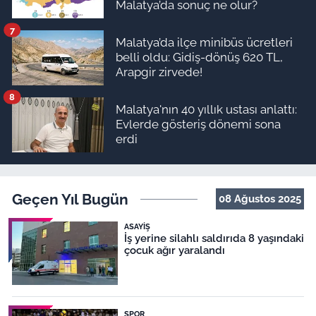
Malatya’da sonuç ne olur?
7
Malatya’da ilçe minibüs ücretleri
belli oldu: Gidiş-dönüş 620 TL,
Arapgir zirvede!
8
Malatya'nın 40 yıllık ustası anlattı:
Evlerde gösteriş dönemi sona
erdi
Geçen Yıl Bugün
08 Ağustos 2025
ASAYIŞ
İş yerine silahlı saldırıda 8 yaşındaki
çocuk ağır yaralandı
SPOR