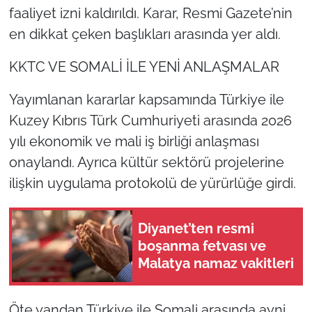
faaliyet izni kaldırıldı. Karar, Resmi Gazete’nin
en dikkat çeken başlıkları arasında yer aldı.
KKTC VE SOMALİ İLE YENİ ANLAŞMALAR
Yayımlanan kararlar kapsamında Türkiye ile
Kuzey Kıbrıs Türk Cumhuriyeti arasında 2026
yılı ekonomik ve mali iş birliği anlaşması
onaylandı. Ayrıca kültür sektörü projelerine
ilişkin uygulama protokolü de yürürlüğe girdi.
Diyanet’ten resmi
boşanma fetvası ve
Malatya namaz vakitleri
Öte yandan Türkiye ile Somali arasında ayni