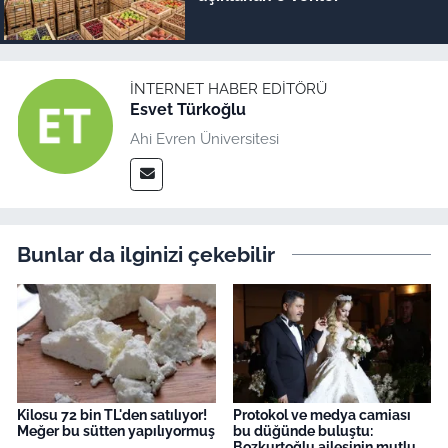
İNTERNET HABER EDITÖRÜ
Esvet Türkoğlu
Ahi Evren Üniversitesi
Bunlar da ilginizi çekebilir
Kilosu 72 bin TL'den satılıyor!
Protokol ve medya camiası
Meğer bu sütten yapılıyormuş
bu düğünde buluştu:
Bozkurtoğlu ailesinin mutlu