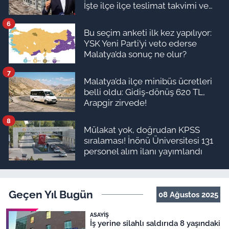
İşte ilçe ilçe teslimat takvimi ve
ödeme planı
6
Bu seçim anketi ilk kez yapılıyor:
YSK Yeni Parti’yi veto ederse
Malatya’da sonuç ne olur?
7
Malatya’da ilçe minibüs ücretleri
belli oldu: Gidiş-dönüş 620 TL,
Arapgir zirvede!
8
Mülakat yok, doğrudan KPSS
sıralaması! İnönü Üniversitesi 131
personel alım ilanı yayımlandı
Geçen Yıl Bugün
08 Ağustos 2025
ASAYIŞ
İş yerine silahlı saldırıda 8 yaşındaki