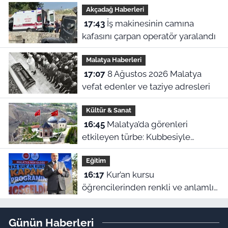
Akçadağ Haberleri
17:43
İş makinesinin camına
kafasını çarpan operatör yaralandı
Malatya Haberleri
17:07
8 Ağustos 2026 Malatya
vefat edenler ve taziye adresleri
Kültür & Sanat
16:45
Malatya’da görenleri
etkileyen türbe: Kubbesiyle
Kerbela’yı hatırlatıyor
Eğitim
16:17
Kur’an kursu
öğrencilerinden renkli ve anlamlı
kapanış gösterisi
Günün Haberleri