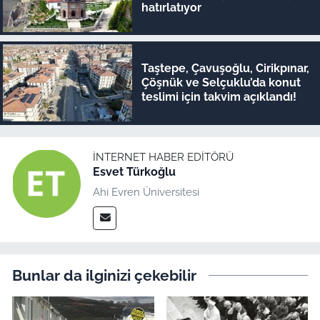
hatırlatıyor
Taştepe, Çavuşoğlu, Cirikpınar,
Çöşnük ve Selçuklu’da konut
teslimi için takvim açıklandı!
İNTERNET HABER EDITÖRÜ
Esvet Türkoğlu
Ahi Evren Üniversitesi
Bunlar da ilginizi çekebilir