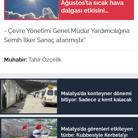
Ağustos’ta sıcak hava
dalgası etkisini
sürdürüyor
- Çevre Yönetimi Genel Müdür Yardımcılığına
Semih İlker Sanaç atanmıştır.”
Muhabir:
Tahir Özçelik
Malatya’da konteyner dönemi
bitiyor: Sadece 2 kent kalacak
Malatya’da görenleri etkileyen
türbe: Kubbesiyle Kerbela’yı