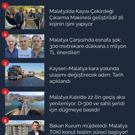
1
Malatya’da Kayısı Çekirdeği
Çıkarma Makinesi geliştirildi! 16
kişinin işini yapıyor
2
Malatya Çarşısı’nda esnafa şok:
300 metrekare dükkana 1 milyon
TL önerdiler!
3
Kayseri-Malatya kara yolunda
ulaşımı değiştirecek adım: Tarih
açıklandı
4
Malatya Kale’de 22 ilin geçiş aksı
yenileniyor: D-300 ve sahil şeridi
için düğmeye basıldı!
5
Bakan Kurum müjdeledi: Malatya
TOKİ konut teslim süreci başlıyor!