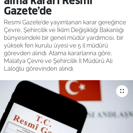
alma kararı Resmi
Gazete’de
Resmi Gazete’de yayımlanan karar gereğince
Çevre, Şehircilik ve İklim Değişikliği Bakanlığı
bünyesindeki bir genel müdür yardımcısı, bir
yüksek fen kurulu üyesi ve 5 il müdürü
görevden alındı. Atama kararlarına göre,
Malatya Çevre ve Şehircilik İl Müdürü Ali
Laloğlu görevinden alındı.