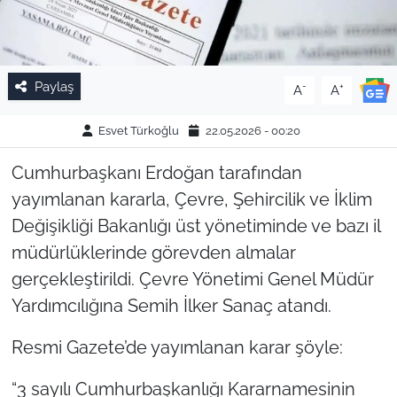
Paylaş
-
+
A
A
Esvet Türkoğlu
22.05.2026 - 00:20
Cumhurbaşkanı Erdoğan tarafından
yayımlanan kararla, Çevre, Şehircilik ve İklim
Değişikliği Bakanlığı üst yönetiminde ve bazı il
müdürlüklerinde görevden almalar
gerçekleştirildi. Çevre Yönetimi Genel Müdür
Yardımcılığına Semih İlker Sanaç atandı.
Resmi Gazete’de yayımlanan karar şöyle:
“3 sayılı Cumhurbaşkanlığı Kararnamesinin