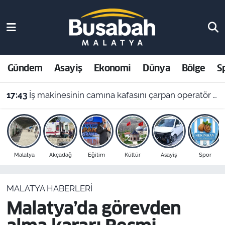
Gündem
Malatya Nöbetçi Eczaneler
Asayiş
Malatya Hava Durumu
Gündem
Asayiş
Ekonomi
Dünya
Bölge
S
Ekonomi
Malatya Namaz Vakitleri
17:43
İş makinesinin camına kafasını çarpan operatör yaralandı
Dünya
Malatya Trafik Yoğunluk Haritası
Bölge
Süper Lig Puan Durumu ve Fikstür
Malatya
Akçadağ
Eğitim
Kültür
Asayiş
Spor
Spor
Tüm Manşetler
MALATYA HABERLERI
Resmi İlanlar
Son Dakika Haberleri
Malatya’da görevden
Haber Arşivi