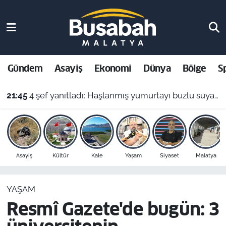
Gündem
Malatya Nöbetçi Eczaneler
Asayiş
Malatya Hava Durumu
Gündem
Asayiş
Ekonomi
Dünya
Bölge
S
Ekonomi
Malatya Namaz Vakitleri
21:45
4 şef yanıtladı: Haşlanmış yumurtayı buzlu suya almak neden şart?
Dünya
Malatya Trafik Yoğunluk Haritası
Bölge
Süper Lig Puan Durumu ve Fikstür
Asayiş
Kültür
Kale
Yaşam
Siyaset
Malatya
Spor
Tüm Manşetler
YAŞAM
Resmi İlanlar
Son Dakika Haberleri
Resmî Gazete'de bugün: 3
Haber Arşivi