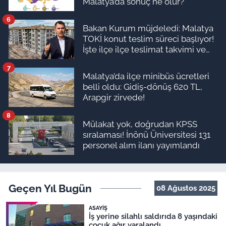
Malatya’da sonuç ne olur?
6
Bakan Kurum müjdeledi: Malatya
TOKİ konut teslim süreci başlıyor!
İşte ilçe ilçe teslimat takvimi ve
ödeme planı
7
Malatya’da ilçe minibüs ücretleri
belli oldu: Gidiş-dönüş 620 TL,
Arapgir zirvede!
8
Mülakat yok, doğrudan KPSS
sıralaması! İnönü Üniversitesi 131
personel alım ilanı yayımlandı
Geçen Yıl Bugün
08 Ağustos 2025
ASAYIŞ
İş yerine silahlı saldırıda 8 yaşındaki
çocuk ağır yaralandı