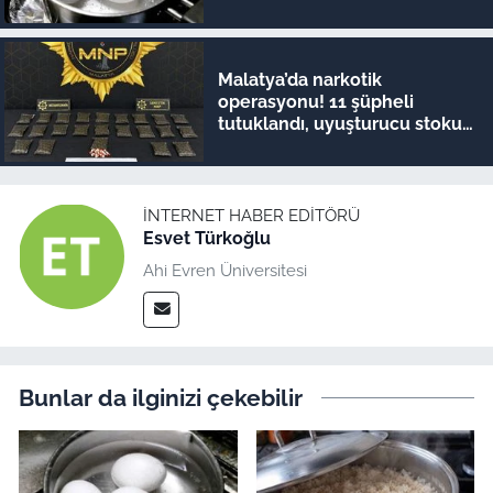
Malatya’da narkotik
operasyonu! 11 şüpheli
tutuklandı, uyuşturucu stoku
ele geçirildi
İNTERNET HABER EDITÖRÜ
Esvet Türkoğlu
Ahi Evren Üniversitesi
Bunlar da ilginizi çekebilir