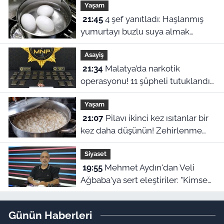
Yaşam
21:45
4 şef yanıtladı: Haşlanmış
yumurtayı buzlu suya almak
neden şart?
Asayiş
21:34
Malatya’da narkotik
operasyonu! 11 şüpheli tutuklandı,
uyuşturucu stoku ele geçirildi
Yaşam
21:07
Pilavı ikinci kez ısıtanlar bir
kez daha düşünün! Zehirlenme
riski var
Siyaset
19:55
Mehmet Aydın'dan Veli
Ağbaba'ya sert eleştiriler: "Kimse
hukukun üzerinde değil"
Günün Haberleri