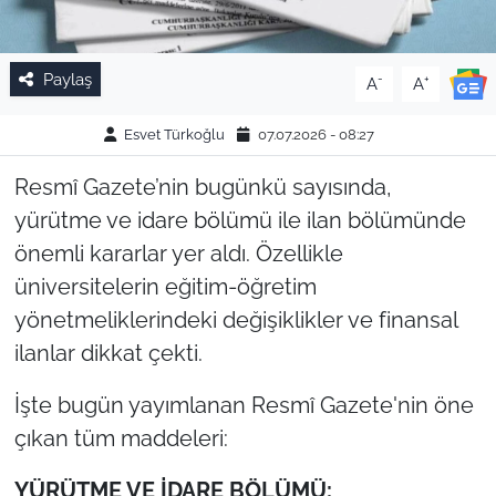
Paylaş
-
+
A
A
Esvet Türkoğlu
07.07.2026 - 08:27
Resmî Gazete’nin bugünkü sayısında,
yürütme ve idare bölümü ile ilan bölümünde
önemli kararlar yer aldı. Özellikle
üniversitelerin eğitim-öğretim
yönetmeliklerindeki değişiklikler ve finansal
ilanlar dikkat çekti.
İşte bugün yayımlanan Resmî Gazete'nin öne
çıkan tüm maddeleri:
YÜRÜTME VE İDARE BÖLÜMÜ: