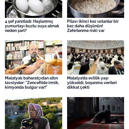
4 şef yanıtladı: Haşlanmış
Pilavı ikinci kez ısıtanlar bir
yumurtayı buzlu suya almak
kez daha düşünün!
neden şart?
Zehirlenme riski var
Malatyalı baharatçıdan altın
Malatya’da evlilik yaşı
tavsiyeler: "Zencefilde irmik,
yükseldi, boşanma verileri
kimyonda bulgur var!"
dikkat çekti