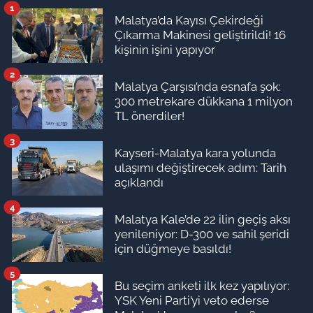
1
Malatya’da Kayısı Çekirdeği
Çıkarma Makinesi geliştirildi! 16
kişinin işini yapıyor
2
Malatya Çarşısı’nda esnafa şok:
300 metrekare dükkana 1 milyon
TL önerdiler!
3
Kayseri-Malatya kara yolunda
ulaşımı değiştirecek adım: Tarih
açıklandı
4
Malatya Kale’de 22 ilin geçiş aksı
yenileniyor: D-300 ve sahil şeridi
için düğmeye basıldı!
5
Bu seçim anketi ilk kez yapılıyor:
YSK Yeni Parti’yi veto ederse