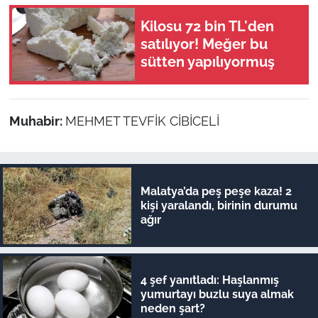
Kilosu 72 bin TL'den
satılıyor! Meğer bu
sütten yapılıyormuş
Muhabir:
MEHMET TEVFİK CİBİCELİ
Malatya’da peş peşe kaza! 2
kişi yaralandı, birinin durumu
ağır
4 şef yanıtladı: Haşlanmış
yumurtayı buzlu suya almak
neden şart?