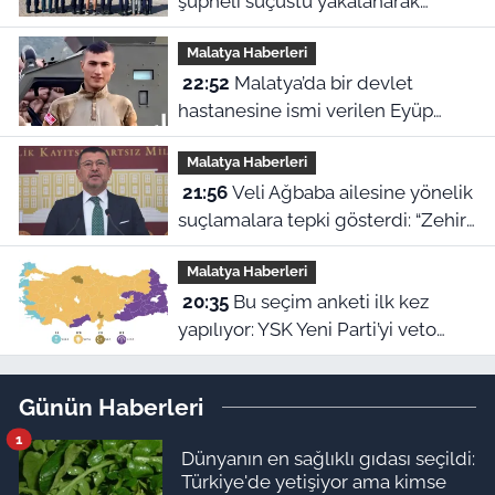
şüpheli suçüstü yakalanarak
tutuklandı
Malatya Haberleri
22:52
Malatya’da bir devlet
hastanesine ismi verilen Eyüp
Hacıoğlu kimdir? İşte duygu dolu
Malatya Haberleri
hikayesi
21:56
Veli Ağbaba ailesine yönelik
suçlamalara tepki gösterdi: “Zehir
olsun”
Malatya Haberleri
20:35
Bu seçim anketi ilk kez
yapılıyor: YSK Yeni Parti’yi veto
ederse Malatya’da sonuç ne olur?
Günün Haberleri
1
Dünyanın en sağlıklı gıdası seçildi:
Türkiye'de yetişiyor ama kimse