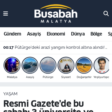
Gündem
Malatya Nöbetçi Eczaneler
Asayiş
Malatya Hava Durumu
Gündem
Asayiş
Ekonomi
Dünya
Bölge
S
Ekonomi
Malatya Namaz Vakitleri
00:17
Pütürge'deki arazi yangını kontrol altına alındı! Vali Yavuz'dan çağrı
Dünya
Malatya Trafik Yoğunluk Haritası
Bölge
Süper Lig Puan Durumu ve Fikstür
Malatya
Asayiş
Pütürge
Siyaset
Doğanşehir
Yeşilyurtspor
Spor
Tüm Manşetler
YAŞAM
Resmi İlanlar
Son Dakika Haberleri
Resmi Gazete’de bu
Haber Arşivi