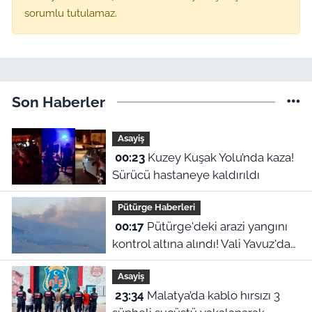
sorumlu tutulamaz.
Son Haberler
Asayiş
00:23
Kuzey Kuşak Yolu’nda kaza!
Sürücü hastaneye kaldırıldı
Pütürge Haberleri
00:17
Pütürge'deki arazi yangını
kontrol altına alındı! Vali Yavuz'dan
çağrı
Asayiş
23:34
Malatya’da kablo hırsızı 3