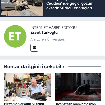
Caddesi’nde geçici çözüm
aksadı: Sürücüler araçları
iterek geçiyor!
İNTERNET HABER EDITÖRÜ
Esvet Türkoğlu
Ahi Evren Üniversitesi
Bunlar da ilginizi çekebilir
Bir zamanlar altın bilezikti,
Diyanet'ten reenkarnasyon