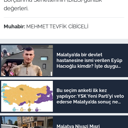
değerleri.
Muhabir:
MEHMET TEVFİK CİBİCELİ
Malatya’da bir devlet
hastanesine ismi verilen Eyüp
Hacıoğlu kimdir? İşte duygu
dolu hikayesi
Bu seçim anketi ilk kez
yapılıyor: YSK Yeni Parti’yi veto
ederse Malatya’da sonuç ne
olur?
Malatya Niyazi Mısri