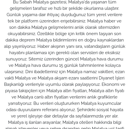
Bu Sabah Malatya gazetesi, Malatya'da yaşanan tüm
gelişmeleri tarafsız ve hızlı bir şekilde okurlarına ulaştırır.
Günlük yaşama dair ihtiyaç duyduğunuz tüm yerel verilere
tek bir platform üzerinden erişebilirsiniz. Malatya haber ve
son dakika Malatya gelişmelerini anlık olarak sitemizden
okuyabilirsiniz. Özellikle bölge için kritik önem taşıyan son
dakika deprem Malatya bildirimlerini en doğru kaynaklardan
alıp yayınlıyoruz. Haber akışının yanı sıra, vatandaşların günlük
hayatını planlaması için gerekli olan servisleri de eksiksiz
sunuyoruz. Sitemiz üzerinden güncel Malatya hava durumu
ve Malatya hava durumu 15 günlük tahminlerine kolayca
ulaşırsınız. Dini ibadetleriniz için Malatya namaz vakitleri, ezan
vakti Malatya ve Malatya akşam ezanı saatlerini Diyanet İşleri
Başkanlığı verileriyle uyumlu olarak paylaşıyoruz. Ekonomi ve
piyasa takipçileri için Malatya altın fiyatları, Malatya altın fiyatı
ve Malatya canlı altın fiyatları verilerini anlık grafiklerle
yansıtıyoruz. Bu verileri oluştururken Malatya kuyumcular
odası duyurularını referans alıyoruz. Şehirdeki sosyal hayata
ve yerel işleyişe dair detaylar da sayfalarımızda yer alır.
Malatya iş ilanları arayanlar, Malatya otelleri hakkında bilgi
almak isteyenler veya şehre dışarıdan gelip Malatya yol tarifi