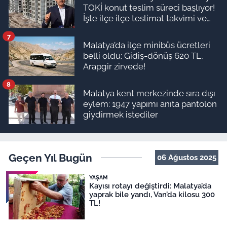
TOKİ konut teslim süreci başlıyor!
İşte ilçe ilçe teslimat takvimi ve
ödeme planı
7
Malatya’da ilçe minibüs ücretleri
belli oldu: Gidiş-dönüş 620 TL,
Arapgir zirvede!
8
Malatya kent merkezinde sıra dışı
eylem: 1947 yapımı anıta pantolon
giydirmek istediler
Geçen Yıl Bugün
06 Ağustos 2025
YAŞAM
Kayısı rotayı değiştirdi: Malatya’da
yaprak bile yandı, Van’da kilosu 300
TL!