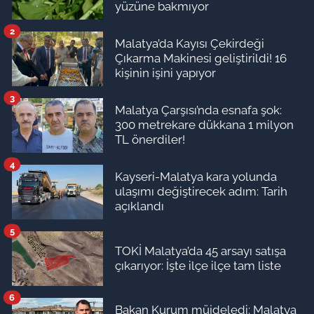
yüzüne bakmıyor
2
Malatya’da Kayısı Çekirdeği
Çıkarma Makinesi geliştirildi! 16
kişinin işini yapıyor
3
Malatya Çarşısı’nda esnafa şok:
300 metrekare dükkana 1 milyon
TL önerdiler!
4
Kayseri-Malatya kara yolunda
ulaşımı değiştirecek adım: Tarih
açıklandı
5
TOKİ Malatya’da 45 arsayı satışa
çıkarıyor: İşte ilçe ilçe tam liste
6
Bakan Kurum müjdeledi: Malatya