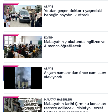
ASAYIŞ
Yoldan geçen doktor 1 yaşındaki
bebeğin hayatını kurtardı
EĞITIM
Malatya’nın 7 okulunda İngilizce ve
Almanca öğretilecek
ASAYIŞ
Akşam namazından önce cami alev
alev yandı
MALATYA HABERLERI
Malatya’nın tarihi Çırmıktı konakları
restore edilecek | Malatya Lezzet