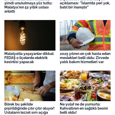
şimdi unutulmaya yüz tuttu:
açıklaması: "İslam’da yeri yok,
Malatya'nın 52 yıllık ustası
batıl bir inanıştır"
anlattı
Malatya’da yaşayanlar dikkat:
2025 yılının en çok hasta eden
FEDAŞ o ilçelerde elektrik
meslekleri belli oldu: Zirvede
kesintisi yapacak
yatılı bakım hizmetleri var
Börek bu şekilde
Ne yulaf ne de yumurta:
pişirildiğinde çıtır çıtır oluyor!
Kahvaltının en sağlıklı besini
Ustaların lezzet sırrı açığa
belli oldu!