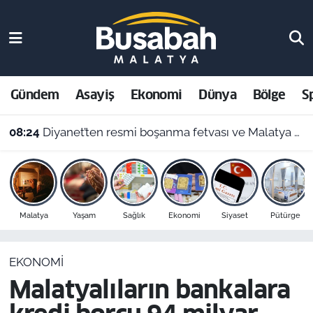
Gündem
Malatya Nöbetçi Eczaneler
Asayiş
Malatya Hava Durumu
Gündem
Asayiş
Ekonomi
Dünya
Bölge
S
Ekonomi
Malatya Namaz Vakitleri
08:24
Diyanet’ten resmi boşanma fetvası ve Malatya namaz vakitleri
Dünya
Malatya Trafik Yoğunluk Haritası
Bölge
Süper Lig Puan Durumu ve Fikstür
Malatya
Yaşam
Sağlık
Ekonomi
Siyaset
Pütürge
Spor
Tüm Manşetler
EKONOMI
Resmi İlanlar
Son Dakika Haberleri
Malatyalıların bankalara
Haber Arşivi