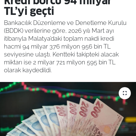
kredi borcu 94 milyar
TL’yi geçti
Bankacılık Düzenleme ve Denetleme Kurulu
(BDDK) verilerine göre, 2026 yılı Mart ayı
itibarıyla Malatya’daki toplam nakdi kredi
hacmi 94 milyar 376 milyon 956 bin TL
seviyesine ulaştı. Kentteki takipteki alacak
miktarı ise 2 milyar 721 milyon 595 bin TL
olarak kaydedildi.