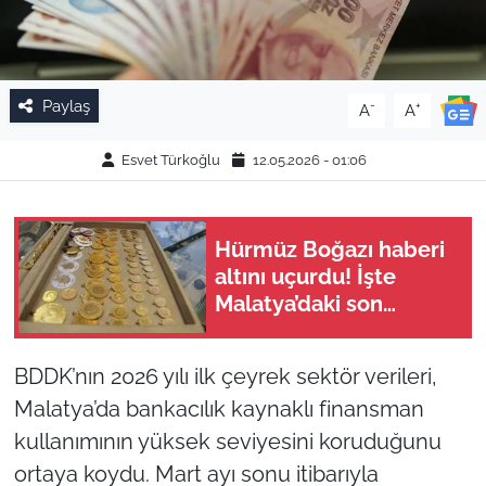
Paylaş
-
+
A
A
Esvet Türkoğlu
12.05.2026 - 01:06
Hürmüz Boğazı haberi
altını uçurdu! İşte
Malatya’daki son
rakamlar
BDDK’nın 2026 yılı ilk çeyrek sektör verileri,
Malatya’da bankacılık kaynaklı finansman
kullanımının yüksek seviyesini koruduğunu
ortaya koydu. Mart ayı sonu itibarıyla