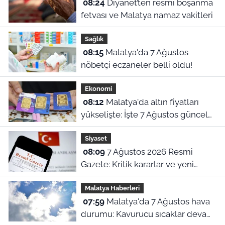
08:24
Diyanet’ten resmi boşanma
fetvası ve Malatya namaz vakitleri
Sağlık
08:15
Malatya'da 7 Ağustos
nöbetçi eczaneler belli oldu!
Ekonomi
08:12
Malatya'da altın fiyatları
yükselişte: İşte 7 Ağustos güncel
piyasa ekranı!
Siyaset
08:09
7 Ağustos 2026 Resmi
Gazete: Kritik kararlar ve yeni
yönetmelikler yürürlükte
Malatya Haberleri
07:59
Malatya'da 7 Ağustos hava
durumu: Kavurucu sıcaklar devam