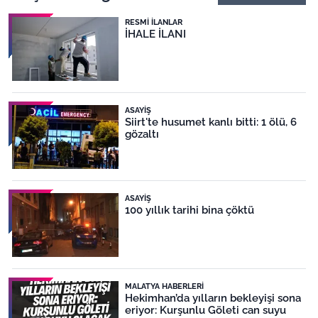
RESMI İLANLAR
İHALE İLANI
ASAYIŞ
Siirt'te husumet kanlı bitti: 1 ölü, 6
gözaltı
ASAYIŞ
100 yıllık tarihi bina çöktü
MALATYA HABERLERI
Hekimhan’da yılların bekleyişi sona
eriyor: Kurşunlu Göleti can suyu