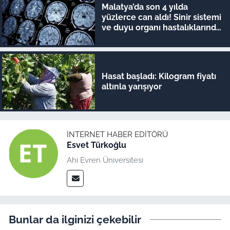
Malatya’da son 4 yılda
yüzlerce can aldı! Sinir sistemi
ve duyu organı hastalıklarında
şok veriler
Hasat başladı: Kilogram fiyatı
altınla yarışıyor
İNTERNET HABER EDITÖRÜ
Esvet Türkoğlu
Ahi Evren Üniversitesi
Bunlar da ilginizi çekebilir