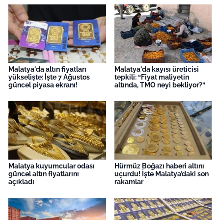
Malatya'da altın fiyatları
Malatya'da kayısı üreticisi
yükselişte: İşte 7 Ağustos
tepkili: “Fiyat maliyetin
güncel piyasa ekranı!
altında, TMO neyi bekliyor?”
Malatya kuyumcular odası
Hürmüz Boğazı haberi altını
güncel altın fiyatlarını
uçurdu! İşte Malatya’daki son
açıkladı
rakamlar