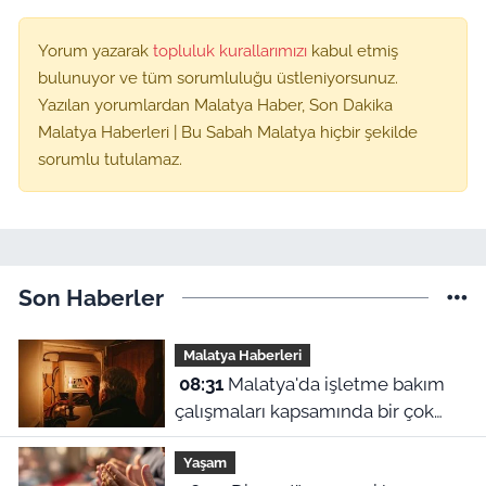
Yorum yazarak
topluluk kurallarımızı
kabul etmiş
bulunuyor ve tüm sorumluluğu üstleniyorsunuz.
Yazılan yorumlardan Malatya Haber, Son Dakika
Malatya Haberleri | Bu Sabah Malatya hiçbir şekilde
sorumlu tutulamaz.
Son Haberler
Malatya Haberleri
08:31
Malatya'da işletme bakım
çalışmaları kapsamında bir çok
ilçede planlı elektrik kesintileri
Yaşam
uygulanacak. Kesintilerin yap