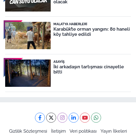
olacak
MALATYA HABERLERI
Karabük’te orman yangını: 80 haneli
köy tahliye edildi
ASAYIŞ
İki arkadaşın tartışması cinayetle
bitti
Gizlilik Sözleşmesi
İletişim
Veri politikası
Yayın İlkeleri