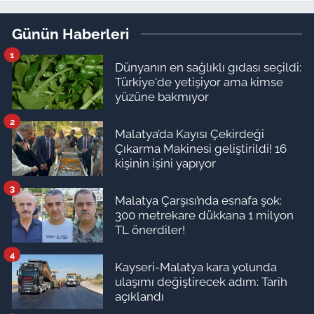
ediyor!
Günün Haberleri
1
Dünyanın en sağlıklı gıdası seçildi:
Türkiye'de yetişiyor ama kimse
yüzüne bakmıyor
2
Malatya’da Kayısı Çekirdeği
Çıkarma Makinesi geliştirildi! 16
kişinin işini yapıyor
3
Malatya Çarşısı’nda esnafa şok:
300 metrekare dükkana 1 milyon
TL önerdiler!
4
Kayseri-Malatya kara yolunda
ulaşımı değiştirecek adım: Tarih
açıklandı