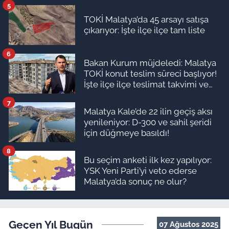
5
TOKİ Malatya’da 45 arsayı satışa
çıkarıyor: İşte ilçe ilçe tam liste
6
Bakan Kurum müjdeledi: Malatya
TOKİ konut teslim süreci başlıyor!
İşte ilçe ilçe teslimat takvimi ve
ödeme planı
7
Malatya Kale’de 22 ilin geçiş aksı
yenileniyor: D-300 ve sahil şeridi
için düğmeye basıldı!
8
Bu seçim anketi ilk kez yapılıyor:
YSK Yeni Parti’yi veto ederse
Malatya’da sonuç ne olur?
Geçen Yıl Bugün
07 Ağustos 2025