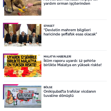
yardım orman işçilerinden
SIYASET
“Devletin mahrem bilgileri
haricinde şeffaflık esas olacak”
MALATYA HABERLERI
İklim raporu uyardı: 12 şehirle
birlikte Malatya en yüksek riskte!
BÖLGE
Onikişubat’ta trafolar vicdanın
tuvaline dönüştü