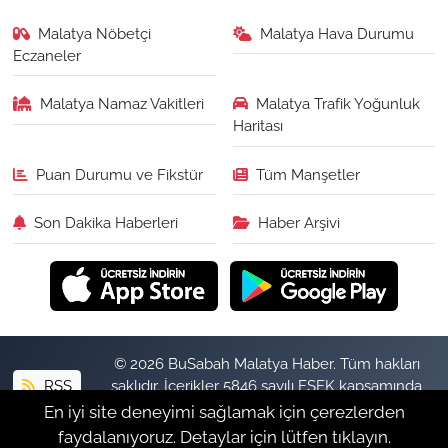
Malatya Nöbetçi
Malatya Hava Durumu
Eczaneler
Malatya Namaz Vakitleri
Malatya Trafik Yoğunluk
Haritası
Puan Durumu ve Fikstür
Tüm Manşetler
Son Dakika Haberleri
Haber Arşivi
© 2026 BuSabah Malatya Haber. Tüm hakları
RSS
saklıdır. İçerikler 5846 sayılı FSEK kapsamında
izinsiz kopyalanamaz.
En iyi site deneyimi sağlamak için çerezlerden
faydalanıyoruz. Detaylar için lütfen tıklayın.