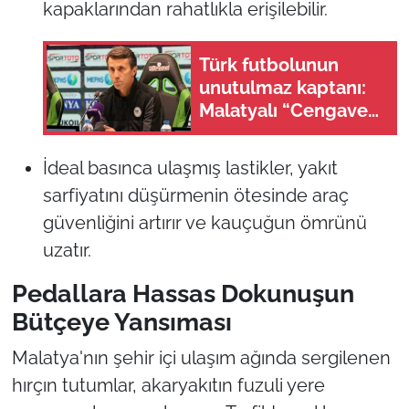
kapaklarından rahatlıkla erişilebilir.
Türk futbolunun
unutulmaz kaptanı:
Malatyalı “Cengaver”
Bülent Korkmaz’ın
ilham veren hikayesi
İdeal basınca ulaşmış lastikler, yakıt
sarfiyatını düşürmenin ötesinde araç
güvenliğini artırır ve kauçuğun ömrünü
uzatır.
Pedallara Hassas Dokunuşun
Bütçeye Yansıması
Malatya'nın şehir içi ulaşım ağında sergilenen
hırçın tutumlar, akaryakıtın fuzuli yere