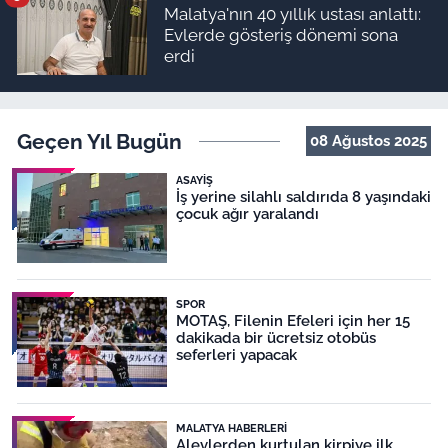
Malatya'nın 40 yıllık ustası anlattı:
Evlerde gösteriş dönemi sona
erdi
Geçen Yıl Bugün
08 Ağustos 2025
ASAYIŞ
İş yerine silahlı saldırıda 8 yaşındaki
çocuk ağır yaralandı
SPOR
MOTAŞ, Filenin Efeleri için her 15
dakikada bir ücretsiz otobüs
seferleri yapacak
MALATYA HABERLERI
Alevlerden kurtulan kirpiye ilk