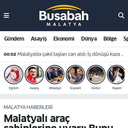
Gündem
Malatya Nöbetçi Eczaneler
Asayiş
Malatya Hava Durumu
Gündem
Asayiş
Ekonomi
Dünya
Bölge
S
Ekonomi
Malatya Namaz Vakitleri
00:02
Malatya’da çakıl taşları can aldı: İş dönüşü kaza yapan motosikletli hayatını kaybetti
Dünya
Malatya Trafik Yoğunluk Haritası
Bölge
Süper Lig Puan Durumu ve Fikstür
Eğitim
Asayiş
Malatya
Siyaset
Kültür
Yaşam
Spor
Tüm Manşetler
MALATYA HABERLERI
Resmi İlanlar
Son Dakika Haberleri
Malatyalı araç
Haber Arşivi