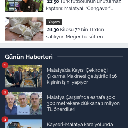
21:50
Türk futbolunun unutulmaz
kaptanı: Malatyalı “Cengaver”
Bülent Korkmaz’ın ilham veren
Yaşam
hikayesi
21:30
Kilosu 72 bin TL'den
satılıyor! Meğer bu sütten
yapılıyormuş
Günün Haberleri
1
Malatya’da Kayısı Çekirdeği
Çıkarma Makinesi geliştirildi! 16
kişinin işini yapıyor
2
Malatya Çarşısı’nda esnafa şok:
300 metrekare dükkana 1 milyon
TL önerdiler!
3
Kayseri-Malatya kara yolunda