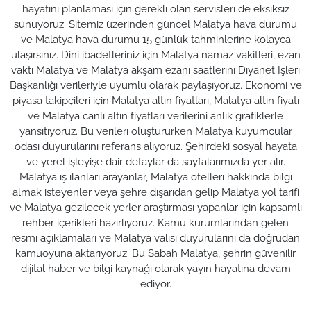
hayatını planlaması için gerekli olan servisleri de eksiksiz
sunuyoruz. Sitemiz üzerinden güncel Malatya hava durumu
ve Malatya hava durumu 15 günlük tahminlerine kolayca
ulaşırsınız. Dini ibadetleriniz için Malatya namaz vakitleri, ezan
vakti Malatya ve Malatya akşam ezanı saatlerini Diyanet İşleri
Başkanlığı verileriyle uyumlu olarak paylaşıyoruz. Ekonomi ve
piyasa takipçileri için Malatya altın fiyatları, Malatya altın fiyatı
ve Malatya canlı altın fiyatları verilerini anlık grafiklerle
yansıtıyoruz. Bu verileri oluştururken Malatya kuyumcular
odası duyurularını referans alıyoruz. Şehirdeki sosyal hayata
ve yerel işleyişe dair detaylar da sayfalarımızda yer alır.
Malatya iş ilanları arayanlar, Malatya otelleri hakkında bilgi
almak isteyenler veya şehre dışarıdan gelip Malatya yol tarifi
ve Malatya gezilecek yerler araştırması yapanlar için kapsamlı
rehber içerikleri hazırlıyoruz. Kamu kurumlarından gelen
resmi açıklamaları ve Malatya valisi duyurularını da doğrudan
kamuoyuna aktarıyoruz. Bu Sabah Malatya, şehrin güvenilir
dijital haber ve bilgi kaynağı olarak yayın hayatına devam
ediyor.