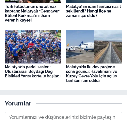
Türk futbolunun unutulmaz
Malatya’nın idari haritası nasıl
kaptanı: Malatyalı “Cengaver”
şekillendi? Hangi ilçe ne
Bülent Korkmaz’ın ilham
zaman ilçe oldu?
veren hikayesi
Malatya’da pedal sesleri:
Malatya’da iki dev projede
Uluslararası Beydağı Dağ
sona gelindi: Havalimanı ve
Bisikleti Yarışı kortejle başladı
Kuzey Çevre Yolu için açılış
tarihleri ilan edildi
Yorumlar