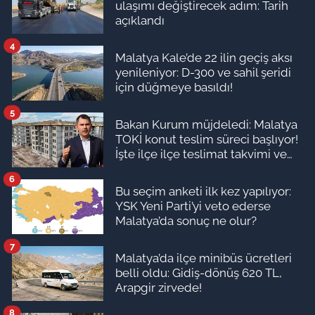
ulaşımı değiştirecek adım: Tarih
açıklandı
4
Malatya Kale’de 22 ilin geçiş aksı
yenileniyor: D-300 ve sahil şeridi
için düğmeye basıldı!
5
Bakan Kurum müjdeledi: Malatya
TOKİ konut teslim süreci başlıyor!
İşte ilçe ilçe teslimat takvimi ve
ödeme planı
6
Bu seçim anketi ilk kez yapılıyor:
YSK Yeni Parti’yi veto ederse
Malatya’da sonuç ne olur?
7
Malatya’da ilçe minibüs ücretleri
belli oldu: Gidiş-dönüş 620 TL,
Arapgir zirvede!
8