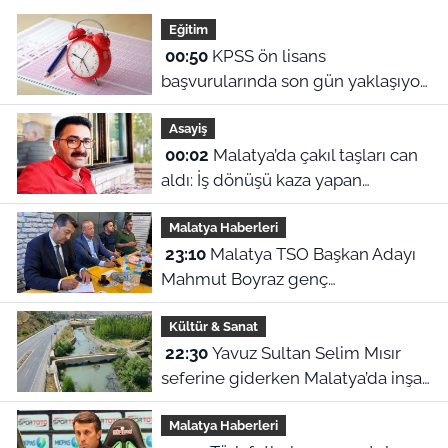
Eğitim
00:50
KPSS ön lisans
başvurularında son gün yaklaşıyor:
2026 başvuru tarihleri ve sınav
Asayiş
ücreti ne?
00:02
Malatya’da çakıl taşları can
aldı: İş dönüşü kaza yapan
motosikletli hayatını kaybetti
Malatya Haberleri
23:10
Malatya TSO Başkan Adayı
Mahmut Boyraz genç
girişimcilerle buluştu
Kültür & Sanat
22:30
Yavuz Sultan Selim Mısır
seferine giderken Malatya’da inşa
edildi: Peki, buranın ismi neden
Malatya Haberleri
“Nadir?”