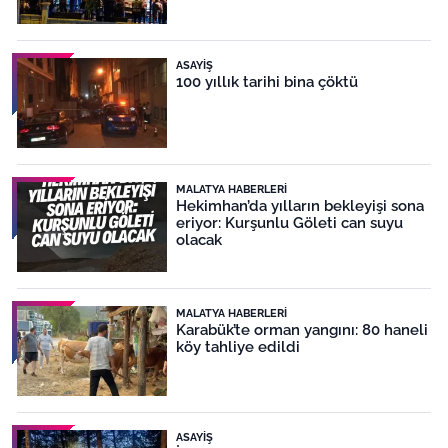
ASAYIŞ
100 yıllık tarihi bina çöktü
MALATYA HABERLERI
Hekimhan’da yılların bekleyişi sona
eriyor: Kurşunlu Göleti can suyu
olacak
MALATYA HABERLERI
Karabük’te orman yangını: 80 haneli
köy tahliye edildi
ASAYIŞ