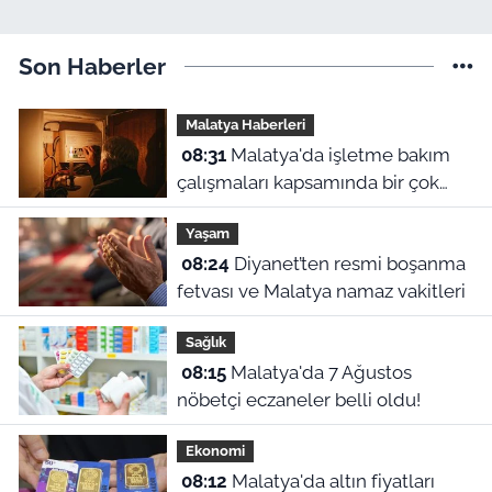
Son Haberler
Malatya Haberleri
08:31
Malatya'da işletme bakım
çalışmaları kapsamında bir çok
ilçede planlı elektrik kesintileri
Yaşam
uygulanacak. Kesintilerin yap
08:24
Diyanet’ten resmi boşanma
fetvası ve Malatya namaz vakitleri
Sağlık
08:15
Malatya'da 7 Ağustos
nöbetçi eczaneler belli oldu!
Ekonomi
08:12
Malatya'da altın fiyatları