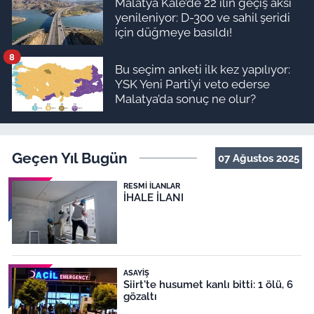
Malatya Kale’de 22 ilin geçiş aksı
yenileniyor: D-300 ve sahil şeridi
için düğmeye basıldı!
8
Bu seçim anketi ilk kez yapılıyor:
YSK Yeni Parti’yi veto ederse
Malatya’da sonuç ne olur?
Geçen Yıl Bugün
07 Ağustos 2025
RESMI İLANLAR
İHALE İLANI
ASAYIŞ
Siirt'te husumet kanlı bitti: 1 ölü, 6
gözaltı