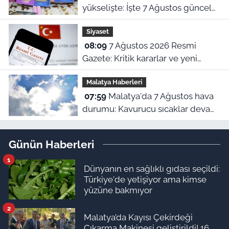
yükselişte: İşte 7 Ağustos güncel
piyasa ekranı!
Siyaset
08:09
7 Ağustos 2026 Resmi
Gazete: Kritik kararlar ve yeni
yönetmelikler yürürlükte
Malatya Haberleri
07:59
Malatya'da 7 Ağustos hava
durumu: Kavurucu sıcaklar devam
ediyor!
Günün Haberleri
1
Dünyanın en sağlıklı gıdası seçildi:
Türkiye'de yetişiyor ama kimse
yüzüne bakmıyor
2
Malatya’da Kayısı Çekirdeği
Çıkarma Makinesi geliştirildi! 16