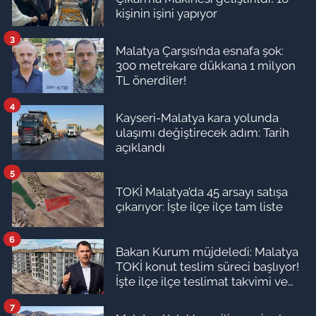
kişinin işini yapıyor
3
Malatya Çarşısı’nda esnafa şok:
300 metrekare dükkana 1 milyon
TL önerdiler!
4
Kayseri-Malatya kara yolunda
ulaşımı değiştirecek adım: Tarih
açıklandı
5
TOKİ Malatya’da 45 arsayı satışa
çıkarıyor: İşte ilçe ilçe tam liste
6
Bakan Kurum müjdeledi: Malatya
TOKİ konut teslim süreci başlıyor!
İşte ilçe ilçe teslimat takvimi ve
ödeme planı
7