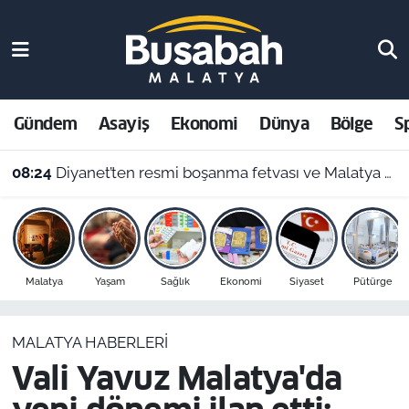
Gündem
Malatya Nöbetçi Eczaneler
Asayiş
Malatya Hava Durumu
Gündem
Asayiş
Ekonomi
Dünya
Bölge
S
Ekonomi
Malatya Namaz Vakitleri
08:24
Diyanet’ten resmi boşanma fetvası ve Malatya namaz vakitleri
Dünya
Malatya Trafik Yoğunluk Haritası
Bölge
Süper Lig Puan Durumu ve Fikstür
Malatya
Yaşam
Sağlık
Ekonomi
Siyaset
Pütürge
Spor
Tüm Manşetler
MALATYA HABERLERI
Resmi İlanlar
Son Dakika Haberleri
Vali Yavuz Malatya'da
Haber Arşivi