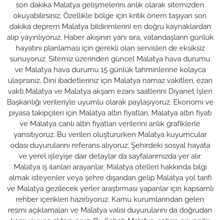
son dakika Malatya gelişmelerini anlık olarak sitemizden
okuyabilirsiniz. Özellikle bölge için kritik önem taşıyan son
dakika deprem Malatya bildirimlerini en doğru kaynaklardan
alıp yayınlıyoruz. Haber akışının yanı sıra, vatandaşların günlük
hayatını planlaması için gerekli olan servisleri de eksiksiz
sunuyoruz. Sitemiz üzerinden güncel Malatya hava durumu
ve Malatya hava durumu 15 günlük tahminlerine kolayca
ulaşırsınız. Dini ibadetleriniz için Malatya namaz vakitleri, ezan
vakti Malatya ve Malatya akşam ezanı saatlerini Diyanet İşleri
Başkanlığı verileriyle uyumlu olarak paylaşıyoruz. Ekonomi ve
piyasa takipçileri için Malatya altın fiyatları, Malatya altın fiyatı
ve Malatya canlı altın fiyatları verilerini anlık grafiklerle
yansıtıyoruz. Bu verileri oluştururken Malatya kuyumcular
odası duyurularını referans alıyoruz. Şehirdeki sosyal hayata
ve yerel işleyişe dair detaylar da sayfalarımızda yer alır.
Malatya iş ilanları arayanlar, Malatya otelleri hakkında bilgi
almak isteyenler veya şehre dışarıdan gelip Malatya yol tarifi
ve Malatya gezilecek yerler araştırması yapanlar için kapsamlı
rehber içerikleri hazırlıyoruz. Kamu kurumlarından gelen
resmi açıklamaları ve Malatya valisi duyurularını da doğrudan