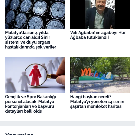
Malatya’da son 4 yılda
Veli Ağbaba’nın ağabeyi Hür
yüzlerce can aldı! Sinir
Ağbaba tutuklandı!
sistemi ve duyu organı
hastalıklarında şok veriler
Gençlik ve Spor Bakanlığı
Hangi başkan nereli?
personel alacak: Malatya
Malatya’yı yöneten 14 ismin
kontenjanları ve başvuru
şaşırtan memleket haritası
detayları belli oldu