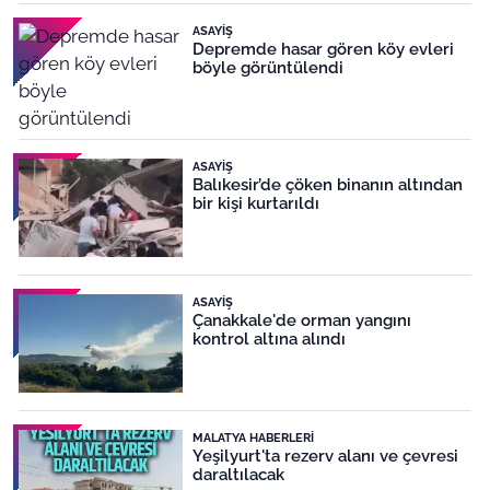
ASAYIŞ
Depremde hasar gören köy evleri
böyle görüntülendi
ASAYIŞ
Balıkesir’de çöken binanın altından
bir kişi kurtarıldı
ASAYIŞ
Çanakkale'de orman yangını
kontrol altına alındı
MALATYA HABERLERI
Yeşilyurt'ta rezerv alanı ve çevresi
daraltılacak