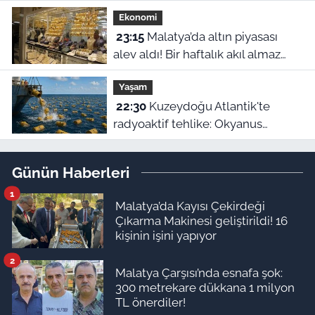
hangileri? 10 Ağustos ilçe ilçe tam
Ekonomi
liste
23:15
Malatya’da altın piyasası
alev aldı! Bir haftalık akıl almaz
fiyat farklılıkları belli oldu
Yaşam
22:30
Kuzeydoğu Atlantik'te
radyoaktif tehlike: Okyanus
dibindeki 200 bin atık varili
parçalanıyor
Günün Haberleri
1
Malatya’da Kayısı Çekirdeği
Çıkarma Makinesi geliştirildi! 16
kişinin işini yapıyor
2
Malatya Çarşısı’nda esnafa şok:
300 metrekare dükkana 1 milyon
TL önerdiler!