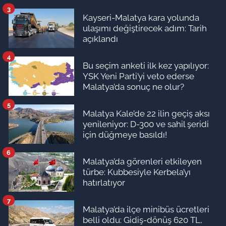
3
Kayseri-Malatya kara yolunda
ulaşımı değiştirecek adım: Tarih
açıklandı
4
Bu seçim anketi ilk kez yapılıyor:
YSK Yeni Parti’yi veto ederse
Malatya’da sonuç ne olur?
5
Malatya Kale’de 22 ilin geçiş aksı
yenileniyor: D-300 ve sahil şeridi
için düğmeye basıldı!
6
Malatya’da görenleri etkileyen
türbe: Kubbesiyle Kerbela’yı
hatırlatıyor
7
Malatya’da ilçe minibüs ücretleri
belli oldu: Gidiş-dönüş 620 TL,