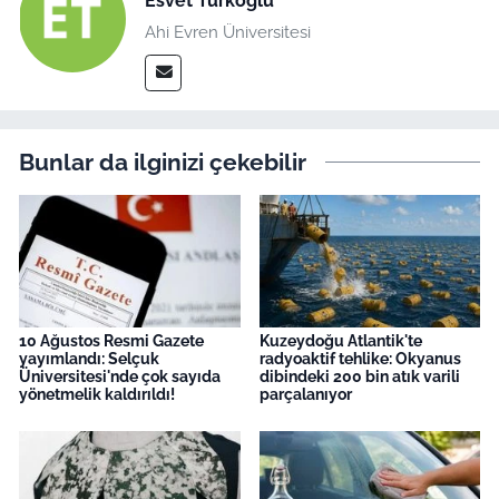
Esvet Türkoğlu
Ahi Evren Üniversitesi
Bunlar da ilginizi çekebilir
10 Ağustos Resmi Gazete
Kuzeydoğu Atlantik'te
yayımlandı: Selçuk
radyoaktif tehlike: Okyanus
Üniversitesi'nde çok sayıda
dibindeki 200 bin atık varili
yönetmelik kaldırıldı!
parçalanıyor