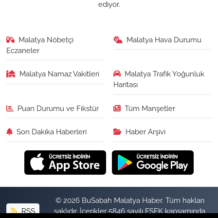
ediyor.
Malatya Nöbetçi
Malatya Hava Durumu
Eczaneler
Malatya Namaz Vakitleri
Malatya Trafik Yoğunluk
Haritası
Puan Durumu ve Fikstür
Tüm Manşetler
Son Dakika Haberleri
Haber Arşivi
© 2026 BuSabah Malatya Haber. Tüm hakları
RSS
saklıdır. İçerikler 5846 sayılı FSEK kapsamında