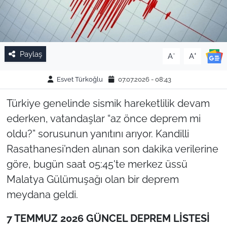
Paylaş
-
+
A
A
Esvet Türkoğlu
07.07.2026 - 08:43
Türkiye genelinde sismik hareketlilik devam
ederken, vatandaşlar “az önce deprem mi
oldu?” sorusunun yanıtını arıyor. Kandilli
Rasathanesi’nden alınan son dakika verilerine
göre, bugün saat 05:45'te merkez üssü
Malatya Gülümuşağı olan bir deprem
meydana geldi.
7 TEMMUZ 2026 GÜNCEL DEPREM LİSTESİ