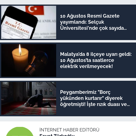
10 Ağustos Resmi Gazete
yayımlandı: Selçuk
Üniversitesi'nde çok sayıda
yönetmelik kaldırıldı!
Malatya’da 8 ilçeye uyarı geldi:
10 Ağustos’ta saatlerce
elektrik verilmeyecek!
Peygamberimiz "Borç
yükünden kurtarır" diyerek
öğretmişti! İşte rızık duası ve
10 Ağustos Malatya ezan
vakitleri
İNTERNET HABER EDITÖRÜ