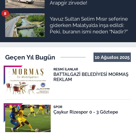
Arapgir zirvede!
8
Yavuz Sultan Selim Mısır seferine
giderken Malatya’da inşa edildi:
Peki, buranın ismi neden “Nadir?”
Geçen Yıl Bugün
10 Ağustos 2025
RESMI İLANLAR
BATTALGAZİ BELEDİYESİ MORMAŞ
REKLAM
SPOR
Çaykur Rizespor 0 - 3 Göztepe