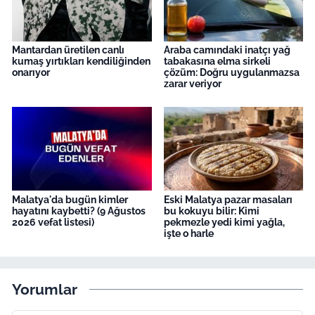
Mantardan üretilen canlı
Araba camındaki inatçı yağ
kumaş yırtıkları kendiliğinden
tabakasına elma sirkeli
onarıyor
çözüm: Doğru uygulanmazsa
zarar veriyor
Malatya'da bugün kimler
Eski Malatya pazar masaları
hayatını kaybetti? (9 Ağustos
bu kokuyu bilir: Kimi
2026 vefat listesi)
pekmezle yedi kimi yağla,
işte o harle
Yorumlar