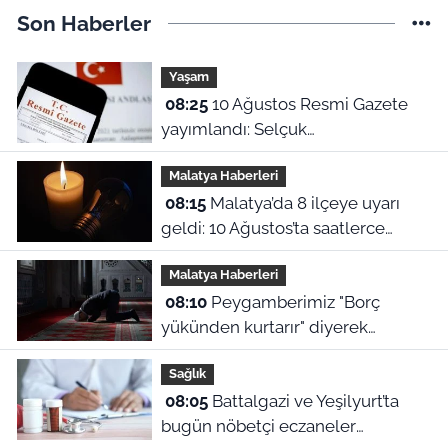
Son Haberler
Yaşam
08:25
10 Ağustos Resmi Gazete
yayımlandı: Selçuk
Üniversitesi'nde çok sayıda
Malatya Haberleri
yönetmelik kaldırıldı!
08:15
Malatya’da 8 ilçeye uyarı
geldi: 10 Ağustos’ta saatlerce
elektrik verilmeyecek!
Malatya Haberleri
08:10
Peygamberimiz "Borç
yükünden kurtarır" diyerek
öğretmişti! İşte rızık duası ve 10
Sağlık
Ağustos Malatya ezan vakitleri
08:05
Battalgazi ve Yeşilyurt’ta
bugün nöbetçi eczaneler