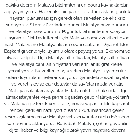
dakika deprem Malatya bildirimlerini en doğru kaynaklardan
alıp yayınlıyoruz. Haber akışının yanı sıra, vatandaşların günlük
hayatını planlaması için gerekli olan servisleri de eksiksiz
sunuyoruz. Sitemiz üzerinden güncel Malatya hava durumu
ve Malatya hava durumu 15 günlük tahminlerine kolayca
ulaşırsınız. Dini ibadetleriniz için Malatya namaz vakitleri, ezan
vakti Malatya ve Malatya akşam ezanı saatlerini Diyanet İşleri
Başkanlığı verileriyle uyumlu olarak paylaşıyoruz. Ekonomi ve
piyasa takipçileri için Malatya altın fiyatları, Malatya altın fiyatı
ve Malatya canlı altın fiyatları verilerini anlık grafiklerle
yansıtıyoruz. Bu verileri oluştururken Malatya kuyumcular
odası duyurularını referans alıyoruz. Şehirdeki sosyal hayata
ve yerel işleyişe dair detaylar da sayfalarımızda yer alır.
Malatya iş ilanları arayanlar, Malatya otelleri hakkında bilgi
almak isteyenler veya şehre dışarıdan gelip Malatya yol tarifi
ve Malatya gezilecek yerler araştırması yapanlar için kapsamlı
rehber içerikleri hazırlıyoruz. Kamu kurumlarından gelen
resmi açıklamaları ve Malatya valisi duyurularını da doğrudan
kamuoyuna aktarıyoruz. Bu Sabah Malatya, şehrin güvenilir
dijital haber ve bilgi kaynağı olarak yayın hayatına devam